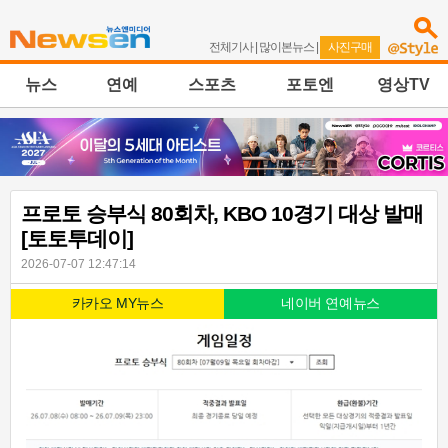
전체기사
|
많이본뉴스
|
사진구매
뉴스
연예
스포츠
포토엔
영상TV
프로토 승부식 80회차, KBO 10경기 대상 발매
[토토투데이]
2026-07-07 12:47:14
카카오 MY뉴스
네이버 연예뉴스