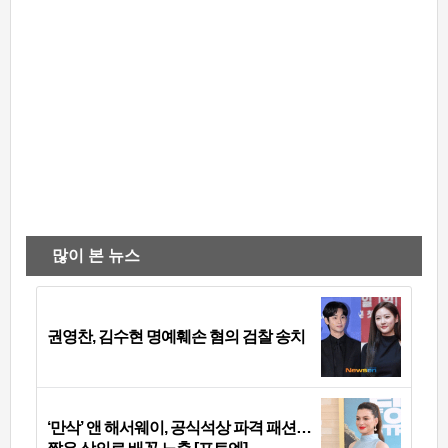
많이 본 뉴스
권영찬, 김수현 명예훼손 혐의 검찰 송치
‘만삭’ 앤 해서웨이, 공식석상 파격 패션…