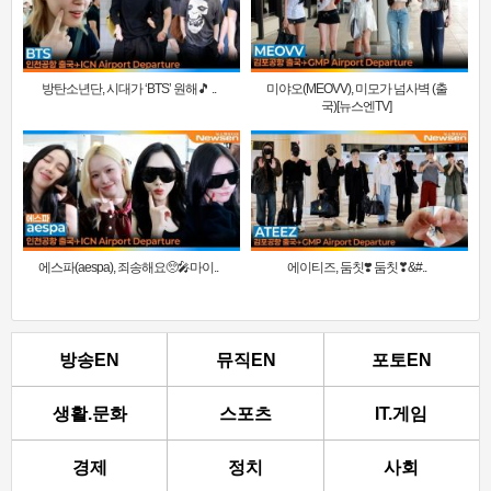
방탄소년단, 시대가 ‘BTS’ 원해🎵 ..
미야오(MEOVV), 미모가 넘사벽 (출
국)[뉴스엔TV]
에스파(aespa), 죄송해요🥺🎤마이..
에이티즈, 둠칫❣️ 둠칫❣&#..
방송EN
뮤직EN
포토EN
생활.문화
스포츠
IT.게임
경제
정치
사회