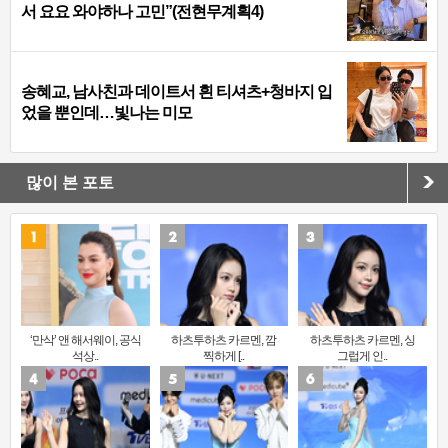
서 요요 와야하나 고민”(전현무계획4)
송혜교, 남사친과 데이트서 흰 티셔츠+청바지 입
었을 뿐인데…빛나는 미모
많이 본 포토
‘만삭’ 앤 해서웨이, 공식
하츠투하츠 카르멘, 깜
하츠투하츠 카르멘, 싱
석상..
찍하게 [..
그럽게 인..