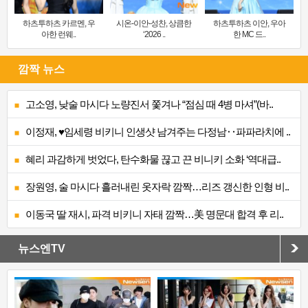
하츠투하츠 카르멘, 우
시온-이안-성찬, 상큼한
하츠투하츠 이안, 우아
아한 런웨..
‘2026 ..
한 MC 드..
깜짝 뉴스
고소영, 낮술 마시다 노량진서 쫓겨나 “점심 때 4병 마셔”(바..
이정재, ♥임세령 비키니 인생샷 남겨주는 다정남‥파파라치에 ..
혜리 과감하게 벗었다, 탄수화물 끊고 끈 비니키 소화 ‘역대급..
장원영, 술 마시다 흘러내린 옷자락 깜짝…리즈 갱신한 인형 비..
이동국 딸 재시, 파격 비키니 자태 깜짝…美 명문대 합격 후 리..
뉴스엔TV