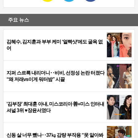
주요 뉴스
김혜수, 김지훈과 부부 케미 ‘얼빡샷’에도 굴욕 없
어
지퍼 스르륵 내리더니‥비비, 선정성 논란 터졌다
“왜 저래vs이게 워터밤” 시끌
‘김부장’ 최대훈 아내, 미스코리아 善+미스 인터내
셔널 3위 ♥장윤서였다
신동 살 너무 뺐나‥37㎏ 감량 부작용 “못 알아봐