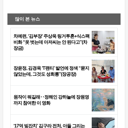
많이 본 뉴스
차예련, ‘김부장’ 주상욱 링거투혼+식스팩
비화 “옷 벗는데 아저씨는 안 된다고”(차
장금)
장윤정, 김경욱 ‘T팬티’ 발언에 정색 “묻지
않았는데, 그것도 성희롱”(장공장)
원작이 뭐길래‥정해인 강하늘에 장원영
까지 참여한 이 영화
‘17억 빚잔치’ 김구라 전처, 아들 그리는