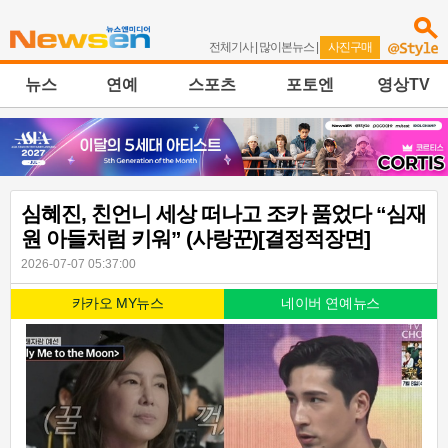
전체기사
|
많이본뉴스
|
사진구매
뉴스
연예
스포츠
포토엔
영상TV
심혜진, 친언니 세상 떠나고 조카 품었다 “심재
원 아들처럼 키워” (사랑꾼)[결정적장면]
2026-07-07 05:37:00
카카오 MY뉴스
네이버 연예뉴스