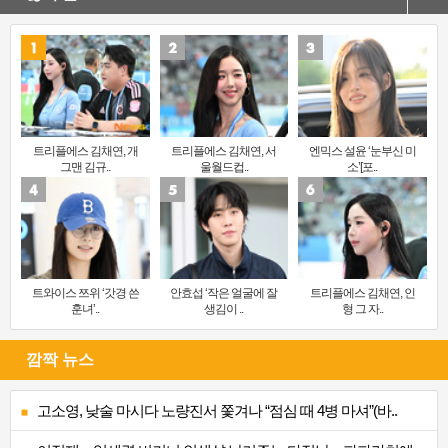
트리플에스 김채연, 개
트리플에스 김채연, 서
엔믹스 설윤 ‘눈부신 미
그맨 김규..
울월드컵..
소’[포..
트와이스 쯔위 ‘갓경 쓴
안효섭 ‘작은 얼굴에 잘
트리플에스 김채연, 인
훈녀’..
생김이 ..
형 그 자..
깜짝 뉴스
고소영, 낮술 마시다 노량진서 쫓겨나 “점심 때 4병 마셔”(바..