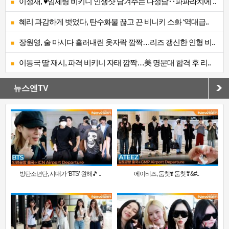
이정재, ♥임세령 비키니 인생샷 남겨주는 다정남‥파파라치에 ..
혜리 과감하게 벗었다, 탄수화물 끊고 끈 비니키 소화 ‘역대급..
장원영, 술 마시다 흘러내린 옷자락 깜짝…리즈 갱신한 인형 비..
이동국 딸 재시, 파격 비키니 자태 깜짝…美 명문대 합격 후 리..
뉴스엔TV
방탄소년단, 시대가 ‘BTS’ 원해🎵 ..
에이티즈, 둠칫❣️ 둠칫❣&#..