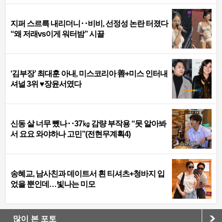
지퍼 스르륵 내리더니‥비비, 선정성 논란 터졌다
“왜 저래vs이게 워터밤” 시끌
‘김부장’ 최대훈 아내, 미스코리아 善+미스 인터내
셔널 3위 ♥장윤서였다
신동 살 너무 뺐나‥37㎏ 감량 부작용 “못 알아봐
서 요요 와야하나 고민”(전현무계획4)
송혜교, 남사친과 데이트서 흰 티셔츠+청바지 입
었을 뿐인데…빛나는 미모
많이 본 포토