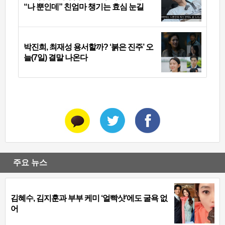
“나 뿐인데” 친엄마 챙기는 효심 눈길
박진희, 최재성 용서할까? ‘붉은 진주’ 오
늘(7일) 결말 나온다
주요 뉴스
김혜수, 김지훈과 부부 케미 ‘얼빡샷’에도 굴욕 없
어