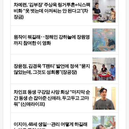
차예련, ‘김부장’ 주상욱 링거투혼+식스팩
비화 “옷 벗는데 아저씨는 안 된다고”(차
장금)
원작이 뭐길래‥정해인 강하늘에 장원영
까지 참여한 이 영화
장윤정, 김경욱 ‘T팬티’ 발언에 정색 “묻지
않았는데, 그것도 성희롱”(장공장)
차인표 동생 구강암 사망 회상 “마지막 순
간 동생 손 잡아준 신애라, 두고두고 고마
워” (신애라이프)
이지아, 48세 생일‥관리 어떻게 하길래