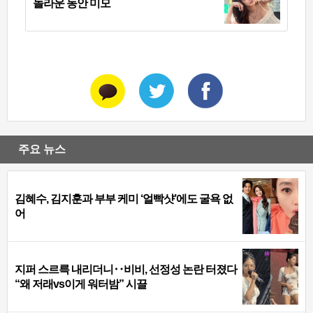
놀라운 동안 미모
주요 뉴스
김혜수, 김지훈과 부부 케미 ‘얼빡샷’에도 굴욕 없
어
지퍼 스르륵 내리더니‥비비, 선정성 논란 터졌다
“왜 저래vs이게 워터밤” 시끌