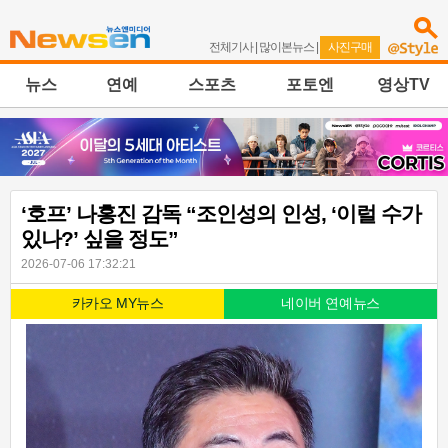
전체기사
|
많이본뉴스
|
사진구매
뉴스
연예
스포츠
포토엔
영상TV
‘호프’ 나홍진 감독 “조인성의 인성, ‘이럴 수가
있나?’ 싶을 정도”
2026-07-06 17:32:21
카카오 MY뉴스
네이버 연예뉴스