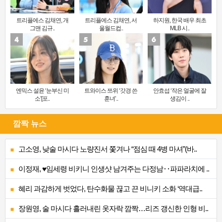
트리플에스 김채연, 개
트리플에스 김채연, 서
하지원, 한국 배우 최초
그맨 김규..
울월드컵..
MLB 시..
엔믹스 설윤 ‘눈부신 미
트와이스 쯔위 ‘갓경 쓴
안효섭 ‘작은 얼굴에 잘
소’[포..
훈녀’..
생김이 ..
깜짝 뉴스
고소영, 낮술 마시다 노량진서 쫓겨나 “점심 때 4병 마셔”(바..
이정재, ♥임세령 비키니 인생샷 남겨주는 다정남‥파파라치에 ..
혜리 과감하게 벗었다, 탄수화물 끊고 끈 비니키 소화 ‘역대급..
장원영, 술 마시다 흘러내린 옷자락 깜짝…리즈 갱신한 인형 비..