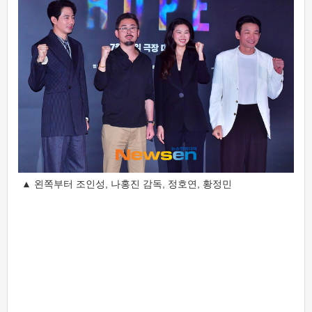
▲ 왼쪽부터 조인성, 나홍진 감독, 정호연, 황정민