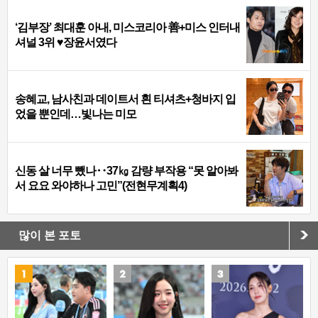
‘김부장’ 최대훈 아내, 미스코리아 善+미스 인터내
셔널 3위 ♥장윤서였다
송혜교, 남사친과 데이트서 흰 티셔츠+청바지 입
었을 뿐인데…빛나는 미모
신동 살 너무 뺐나‥37㎏ 감량 부작용 “못 알아봐
서 요요 와야하나 고민”(전현무계획4)
많이 본 포토