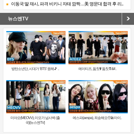
이동국 딸 재시, 파격 비키니 자태 깜짝…美 명문대 합격 후 리..
뉴스엔TV
방탄소년단, 시대가 ‘BTS’ 원해🎵 ..
에이티즈, 둠칫❣️ 둠칫❣&#..
미야오(MEOVV), 미모가 넘사벽 (출
에스파(aespa), 죄송해요🥺🎤마이..
국)[뉴스엔TV]