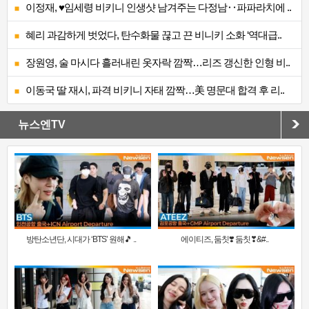
이정재, ♥임세령 비키니 인생샷 남겨주는 다정남‥파파라치에 ..
혜리 과감하게 벗었다, 탄수화물 끊고 끈 비니키 소화 ‘역대급..
장원영, 술 마시다 흘러내린 옷자락 깜짝…리즈 갱신한 인형 비..
이동국 딸 재시, 파격 비키니 자태 깜짝…美 명문대 합격 후 리..
뉴스엔TV
방탄소년단, 시대가 ‘BTS’ 원해🎵 ..
에이티즈, 둠칫❣️ 둠칫❣&#..