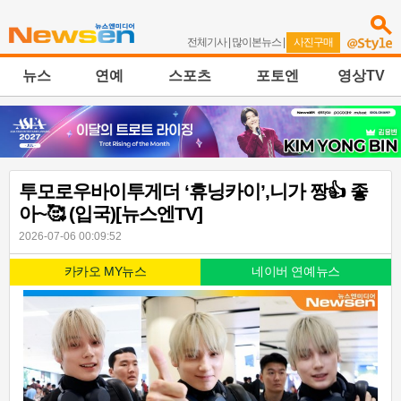
전체기사
|
많이본뉴스
|
사진구매
뉴스
연예
스포츠
포토엔
영상TV
투모로우바이투게더 ‘휴닝카이’,니가 짱👍 좋
아~🥰 (입국)[뉴스엔TV]
2026-07-06 00:09:52
카카오 MY뉴스
네이버 연예뉴스