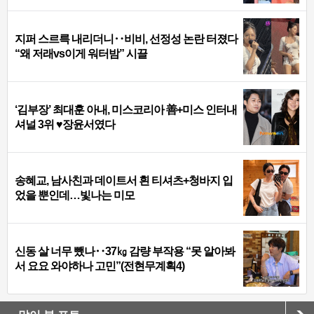
지퍼 스르륵 내리더니‥비비, 선정성 논란 터졌다
“왜 저래vs이게 워터밤” 시끌
‘김부장’ 최대훈 아내, 미스코리아 善+미스 인터내
셔널 3위 ♥장윤서였다
송혜교, 남사친과 데이트서 흰 티셔츠+청바지 입
었을 뿐인데…빛나는 미모
신동 살 너무 뺐나‥37㎏ 감량 부작용 “못 알아봐
서 요요 와야하나 고민”(전현무계획4)