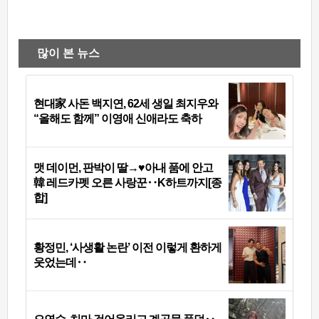
많이 본 뉴스
현대家 사돈 백지연, 62세 생일 최지우와
“올해도 함께” 이영애 신애라도 축하
맷 데이먼, 판박이 딸→♥아내 품에 안고
韓 레드카펫 오른 사랑꾼‥K하트까지[종
합]
황정민, ‘사생활 논란’ 이전 이렇게 환하게
웃었는데‥