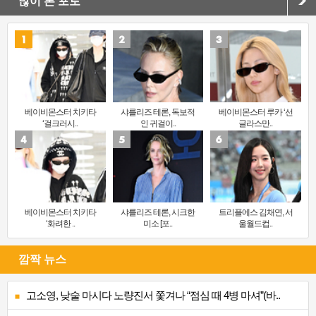
많이 본 포토
베이비몬스터 치키타
샤를리즈 테론, 독보적
베이비몬스터 루카 ‘선
‘걸크러시..
인 귀걸이..
글라스만..
베이비몬스터 치키타
샤를리즈 테론, 시크한
트리플에스 김채연, 서
‘화려한 ..
미소 [포..
울월드컵..
깜짝 뉴스
고소영, 낮술 마시다 노량진서 쫓겨나 “점심 때 4병 마셔”(바..