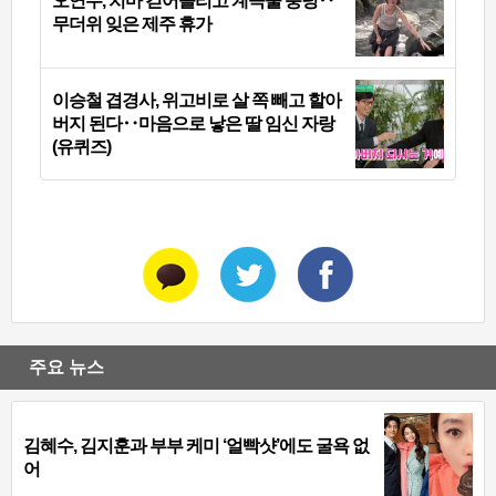
오연수, 치마 걷어올리고 계곡물 풍덩‥
무더위 잊은 제주 휴가
이승철 겹경사, 위고비로 살 쪽 빼고 할아
버지 된다‥마음으로 낳은 딸 임신 자랑
(유퀴즈)
주요 뉴스
김혜수, 김지훈과 부부 케미 ‘얼빡샷’에도 굴욕 없
어