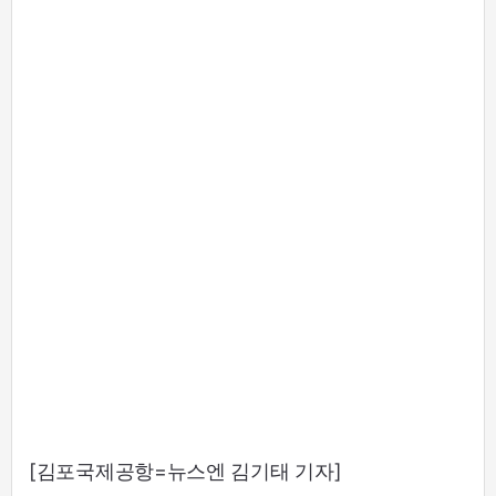
[김포국제공항=뉴스엔 김기태 기자]