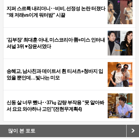
지퍼 스르륵 내리더니‥비비, 선정성 논란 터졌다
“왜 저래vs이게 워터밤” 시끌
‘김부장’ 최대훈 아내, 미스코리아 善+미스 인터내
셔널 3위 ♥장윤서였다
송혜교, 남사친과 데이트서 흰 티셔츠+청바지 입
었을 뿐인데…빛나는 미모
신동 살 너무 뺐나‥37㎏ 감량 부작용 “못 알아봐
서 요요 와야하나 고민”(전현무계획4)
많이 본 포토