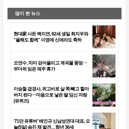
많이 본 뉴스
현대家 사돈 백지연, 62세 생일 최지우와
“올해도 함께” 이영애 신애라도 축하
오연수, 치마 걷어올리고 계곡물 풍덩‥
무더위 잊은 제주 휴가
이승철 겹경사, 위고비로 살 쪽 빼고 할아
버지 된다‥마음으로 낳은 딸 임신 자랑
(유퀴즈)
‘71만 유튜버’ 배인규 신남성연대 대표, 오
늘(5일) 숨진 채 발견…향년 36세