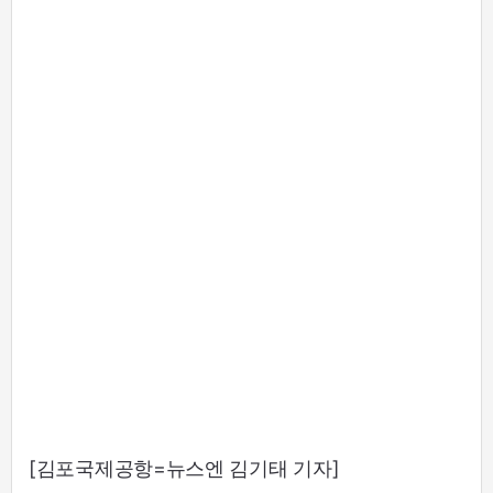
[김포국제공항=뉴스엔 김기태 기자]