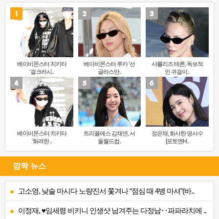
베이비몬스터 치키타
베이비몬스터 루카 ‘선
샤를리즈 테론, 독보적
‘걸크러시..
글라스만..
인 귀걸이..
베이비몬스터 치키타
트리플에스 김채연, 서
정은채, 화사한 명사수
‘화려한 ..
울월드컵..
[포토엔H..
깜짝 뉴스
고소영, 낮술 마시다 노량진서 쫓겨나 “점심 때 4병 마셔”(바..
이정재, ♥임세령 비키니 인생샷 남겨주는 다정남‥파파라치에 ..