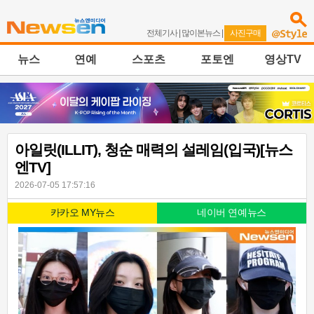
전체기사
|
많이본뉴스
|
사진구매
뉴스
연예
스포츠
포토엔
영상TV
아일릿(ILLIT), 청순 매력의 설레임(입국)[뉴스
엔TV]
2026-07-05 17:57:16
카카오 MY뉴스
네이버 연예뉴스