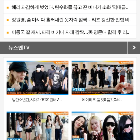
혜리 과감하게 벗었다, 탄수화물 끊고 끈 비니키 소화 ‘역대급..
장원영, 술 마시다 흘러내린 옷자락 깜짝…리즈 갱신한 인형 비..
이동국 딸 재시, 파격 비키니 자태 깜짝…美 명문대 합격 후 리..
뉴스엔TV
방탄소년단, 시대가 ‘BTS’ 원해🎵 ..
에이티즈, 둠칫❣️ 둠칫❣&#..