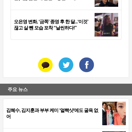
오은영 변화, ‘금쪽’ 종영 후 한 달...‘이것’
끊고 살 뺀 모습 포착 “날씬하다!”
주요 뉴스
김혜수, 김지훈과 부부 케미 ‘얼빡샷’에도 굴욕 없
어