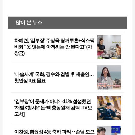
많이 본 뉴스
차예련, ‘김부장’ 주상욱 링거투혼+식스팩
비화 “옷 벗는데 아저씨는 안 된다고”(차
장금)
‘나솔사계’ 국화, 경수와 결별 후 재출연…
첫인상 3표 몰표
‘김부장’이 문제가 아냐‥11% 섭섭했던
‘재벌X형사2’ 돈·빽 총동원해 컴백 [TV보
고서]
이찬원, 황윤성 4등 축하 파티‥손님 모으