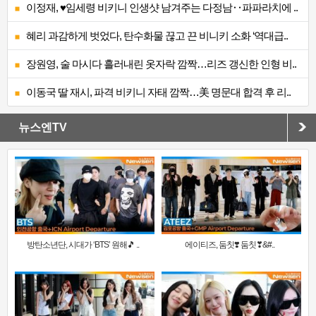
이정재, ♥임세령 비키니 인생샷 남겨주는 다정남‥파파라치에 ..
혜리 과감하게 벗었다, 탄수화물 끊고 끈 비니키 소화 ‘역대급..
장원영, 술 마시다 흘러내린 옷자락 깜짝…리즈 갱신한 인형 비..
이동국 딸 재시, 파격 비키니 자태 깜짝…美 명문대 합격 후 리..
뉴스엔TV
방탄소년단, 시대가 ‘BTS’ 원해🎵 ..
에이티즈, 둠칫❣️ 둠칫❣&#..