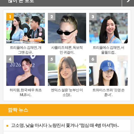
많이 본 포토
트리플에스 김채연, 개
샤를리즈 테론, 독보적
트리플에스 김채연, 서
그맨 김규..
인 귀걸이..
울월드컵..
하지원, 한국 배우 최초
엔믹스 설윤 ‘눈부신 미
트와이스 쯔위 ‘갓경 쓴
MLB 시..
소’[포..
훈녀’..
깜짝 뉴스
고소영, 낮술 마시다 노량진서 쫓겨나 “점심 때 4병 마셔”(바..