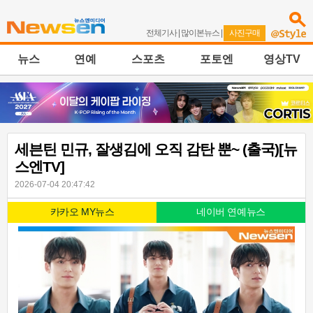
전체기사
|
많이본뉴스
|
사진구매
뉴스
연예
스포츠
포토엔
영상TV
세븐틴 민규, 잘생김에 오직 감탄 뿐~ (출국)[뉴
스엔TV]
2026-07-04 20:47:42
카카오 MY뉴스
네이버 연예뉴스