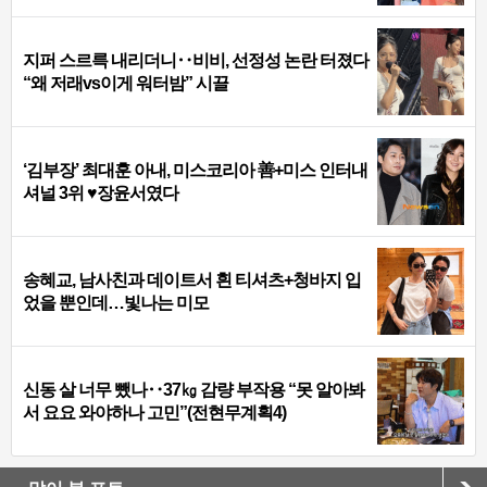
지퍼 스르륵 내리더니‥비비, 선정성 논란 터졌다
“왜 저래vs이게 워터밤” 시끌
‘김부장’ 최대훈 아내, 미스코리아 善+미스 인터내
셔널 3위 ♥장윤서였다
송혜교, 남사친과 데이트서 흰 티셔츠+청바지 입
었을 뿐인데…빛나는 미모
신동 살 너무 뺐나‥37㎏ 감량 부작용 “못 알아봐
서 요요 와야하나 고민”(전현무계획4)