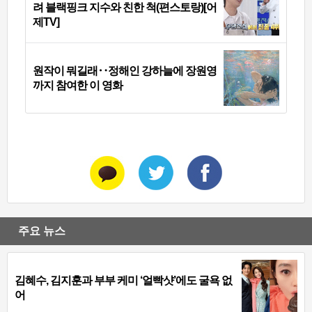
려 블랙핑크 지수와 친한 척(편스토랑)[어
제TV]
원작이 뭐길래‥정해인 강하늘에 장원영
까지 참여한 이 영화
주요 뉴스
김혜수, 김지훈과 부부 케미 ‘얼빡샷’에도 굴욕 없
어