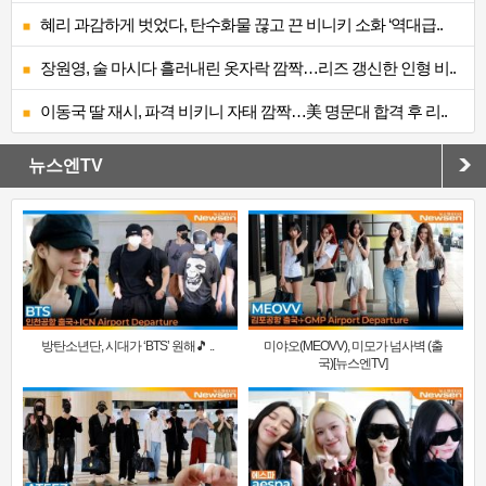
혜리 과감하게 벗었다, 탄수화물 끊고 끈 비니키 소화 ‘역대급..
장원영, 술 마시다 흘러내린 옷자락 깜짝…리즈 갱신한 인형 비..
이동국 딸 재시, 파격 비키니 자태 깜짝…美 명문대 합격 후 리..
뉴스엔TV
방탄소년단, 시대가 ‘BTS’ 원해🎵 ..
미야오(MEOVV), 미모가 넘사벽 (출
국)[뉴스엔TV]