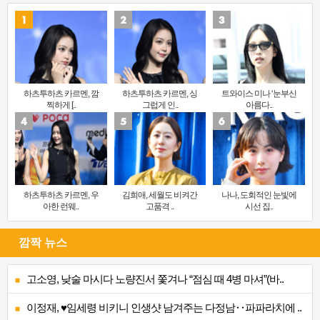
하츠투하츠 카르멘, 깜
하츠투하츠 카르멘, 싱
트와이스 미나 ‘눈부신
찍하게 [..
그럽게 인..
아름다..
하츠투하츠 카르멘, 우
김희애, 세월도 비켜간
나나, 도회적인 눈빛에
아한 런웨..
고품격 ..
시선 집..
깜짝 뉴스
고소영, 낮술 마시다 노량진서 쫓겨나 “점심 때 4병 마셔”(바..
이정재, ♥임세령 비키니 인생샷 남겨주는 다정남‥파파라치에 ..