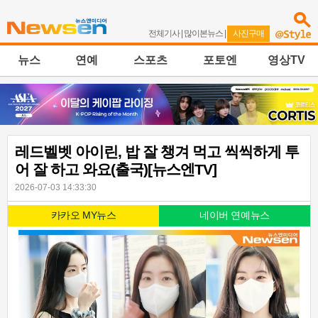
전체기사
|
많이본뉴스
|
사진구매
뉴스
연예
스포츠
포토엔
영상TV
레드벨벳 아이린, 밥 잘 챙겨 먹고 씩씩하게 투
어 잘 하고 와요(출국)[뉴스엔TV]
2026-07-03 14:33:30
카카오 MY뉴스
네이버 연예뉴스