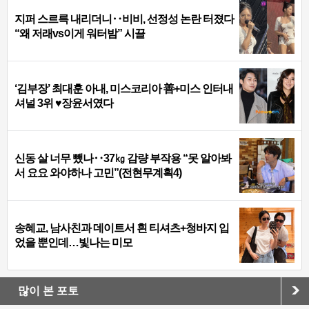
지퍼 스르륵 내리더니‥비비, 선정성 논란 터졌다
“왜 저래vs이게 워터밤” 시끌
‘김부장’ 최대훈 아내, 미스코리아 善+미스 인터내
셔널 3위 ♥장윤서였다
신동 살 너무 뺐나‥37㎏ 감량 부작용 “못 알아봐
서 요요 와야하나 고민”(전현무계획4)
송혜교, 남사친과 데이트서 흰 티셔츠+청바지 입
었을 뿐인데…빛나는 미모
많이 본 포토