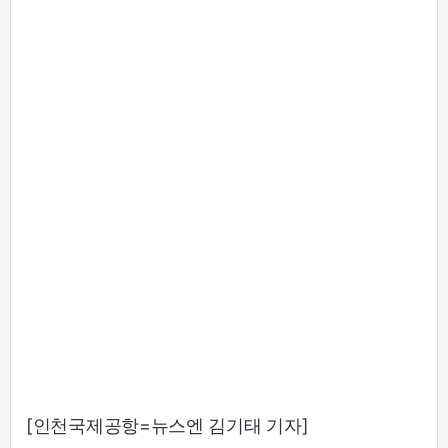
[인천국제공항=뉴스엔 김기태 기자]