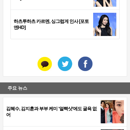
하츠투하츠 카르멘, 싱그럽게 인사 [포토
엔HD]
주요 뉴스
김혜수, 김지훈과 부부 케미 ‘얼빡샷’에도 굴욕 없
어