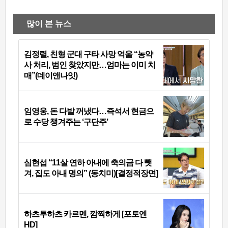
많이 본 뉴스
김정렬, 친형 군대 구타 사망 억울 “농약
사 처리, 범인 찾았지만…엄마는 이미 치
매”(데이앤나잇)
임영웅, 돈 다발 꺼냈다…즉석서 현금으
로 수당 챙겨주는 ‘구단주’
심현섭 “11살 연하 아내에 축의금 다 뺏
겨, 집도 아내 명의” (동치미)[결정적장면]
하츠투하츠 카르멘, 깜찍하게 [포토엔
HD]