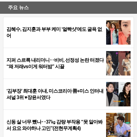
주요 뉴스
김혜수, 김지훈과 부부 케미 ‘얼빡샷’에도 굴욕 없
어
지퍼 스르륵 내리더니‥비비, 선정성 논란 터졌다
“왜 저래vs이게 워터밤” 시끌
‘김부장’ 최대훈 아내, 미스코리아 善+미스 인터내
셔널 3위 ♥장윤서였다
신동 살 너무 뺐나‥37㎏ 감량 부작용 “못 알아봐
서 요요 와야하나 고민”(전현무계획4)