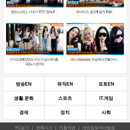
방탄소년단, 시대가 ‘BTS’ 원해🎵 ..
에이티즈, 둠칫❣️ 둠칫❣&#..
미야오(MEOVV), 미모가 넘사벽 (출
에스파(aespa), 죄송해요🥺🎤마이..
국)[뉴스엔TV]
방송EN
뮤직EN
포토EN
생활.문화
스포츠
IT.게임
경제
정치
사회
PC보기
|
전체기사
|
이용약관
|
개인정보처리방침