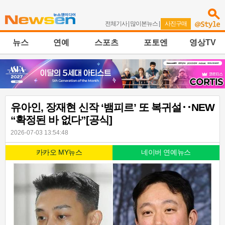
전체기사
|
많이본뉴스
|
사진구매
뉴스
연예
스포츠
포토엔
영상TV
유아인, 장재현 신작 ‘뱀피르’ 또 복귀설‥NEW
“확정된 바 없다”[공식]
2026-07-03 13:54:48
카카오 MY뉴스
네이버 연예뉴스