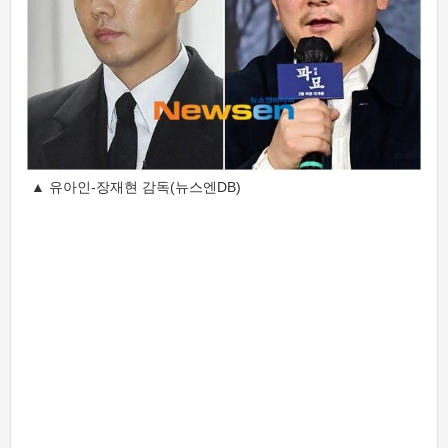
▲ 유아인-장재현 감독(뉴스엔DB)