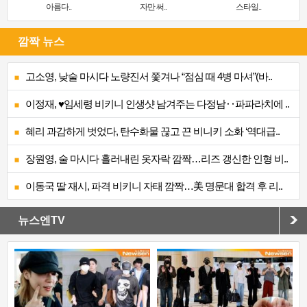
아름다..
자만 써..
스타일..
깜짝 뉴스
고소영, 낮술 마시다 노량진서 쫓겨나 “점심 때 4병 마셔”(바..
이정재, ♥임세령 비키니 인생샷 남겨주는 다정남‥파파라치에 ..
혜리 과감하게 벗었다, 탄수화물 끊고 끈 비니키 소화 ‘역대급..
장원영, 술 마시다 흘러내린 옷자락 깜짝…리즈 갱신한 인형 비..
이동국 딸 재시, 파격 비키니 자태 깜짝…美 명문대 합격 후 리..
뉴스엔TV