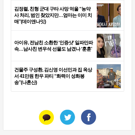
김정렬, 친형 군대 구타 사망 억울 “농약
사 처리, 범인 찾았지만…엄마는 이미 치
매”(데이앤나잇)
아이유, 전남친 소환한 ‘인증샷’ 일파만파
속…남사친 변우석 선물도 남겼나 ‘훈훈’
건물주 구성환, 김신영 이선민과 집 옥상
서 41만원 한우 파티 “화력이 성화봉
송”(나혼산)