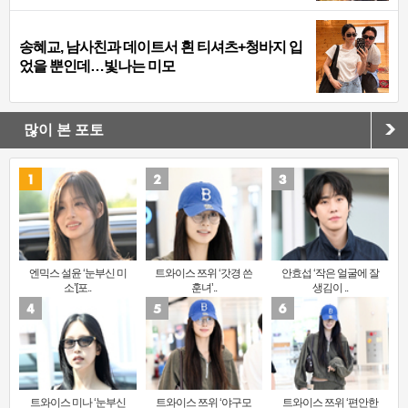
송혜교, 남사친과 데이트서 흰 티셔츠+청바지 입
었을 뿐인데…빛나는 미모
많이 본 포토
엔믹스 설윤 ‘눈부신 미
트와이스 쯔위 ‘갓경 쓴
안효섭 ‘작은 얼굴에 잘
소’[포..
훈녀’..
생김이 ..
트와이스 미나 ‘눈부신
트와이스 쯔위 ‘야구모
트와이스 쯔위 ‘편안한