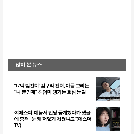
많이 본 뉴스
‘17억 빚잔치’ 김구라 전처, 아들 그리는
“나 뿐인데” 친엄마 챙기는 효심 눈길
여에스더, 예능서 민낯 공개했다가 댓글
에 충격 “눈 왜 저렇게 처졌냐고”(에스더
TV)