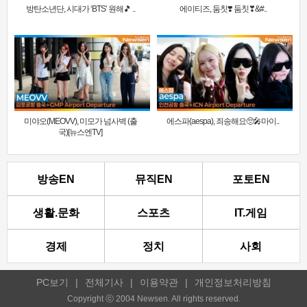
방탄소년단, 시대가 ‘BTS’ 원해🎵 ..
에이티즈, 둠칫❣️ 둠칫❣&#..
미야오(MEOVV), 미모가 넘사벽 (출
에스파(aespa), 죄송해요🥺🎤마이..
국)[뉴스엔TV]
방송EN
뮤직EN
포토EN
생활.문화
스포츠
IT.게임
경제
정치
사회
PC보기
|
전체기사
|
이용약관
|
개인정보처리방침
Copyright ⓒ 2004 Newsen. All rights reserved.