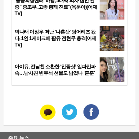
‘중증외상센터’ 하영, 4대째 의사 집안 인
증 “증조부, 고종 황제 진료”(옥문아)[어제
TV]
박나래 이장우 떠난 ‘나혼산’ 덩어리즈 왔
다, 1인 1케이크에 팜유 전현무 충격[어제
TV]
아이유, 전남친 소환한 ‘인증샷’ 일파만파
속…남사친 변우석 선물도 남겼나 ‘훈훈’
주요 뉴스