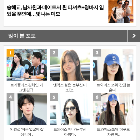
송혜교, 남사친과 데이트서 흰 티셔츠+청바지 입
었을 뿐인데…빛나는 미모
많이 본 포토
트리플에스 김채연, 개
엔믹스 설윤 ‘눈부신 미
트와이스 쯔위 ‘갓경 쓴
그맨 김규..
소’[포..
훈녀’..
안효섭 ‘작은 얼굴에 잘
트와이스 미나 ‘눈부신
트와이스 쯔위 ‘야구모
생김이 ..
아름다..
자만 써..