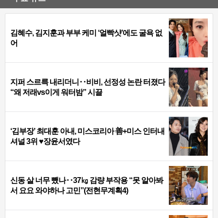
김혜수, 김지훈과 부부 케미 ‘얼빡샷’에도 굴욕 없
어
지퍼 스르륵 내리더니‥비비, 선정성 논란 터졌다
“왜 저래vs이게 워터밤” 시끌
‘김부장’ 최대훈 아내, 미스코리아 善+미스 인터내
셔널 3위 ♥장윤서였다
신동 살 너무 뺐나‥37㎏ 감량 부작용 “못 알아봐
서 요요 와야하나 고민”(전현무계획4)