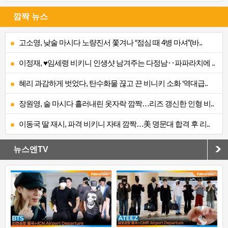
깜짝 뉴스
고소영, 낮술 마시다 노량진서 쫓겨나 “점심 때 4병 마셔”(바..
이정재, ♥임세령 비키니 인생샷 남겨주는 다정남‥파파라치에 ..
혜리 과감하게 벗었다, 탄수화물 끊고 끈 비니키 소화 ‘역대급..
장원영, 술 마시다 흘러내린 옷자락 깜짝…리즈 갱신한 인형 비..
이동국 딸 재시, 파격 비키니 자태 깜짝…美 명문대 합격 후 리..
뉴스엔TV