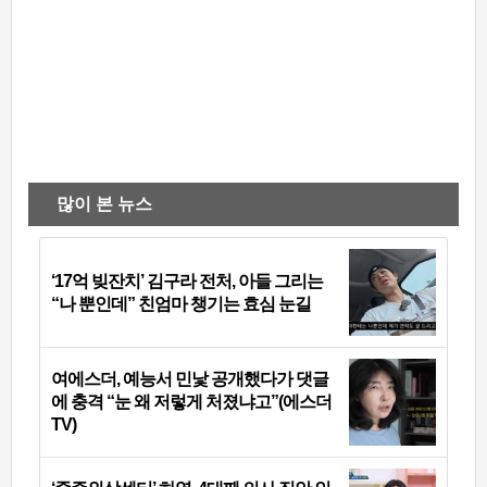
많이 본 뉴스
‘17억 빚잔치’ 김구라 전처, 아들 그리는
“나 뿐인데” 친엄마 챙기는 효심 눈길
여에스더, 예능서 민낯 공개했다가 댓글
에 충격 “눈 왜 저렇게 처졌냐고”(에스더
TV)