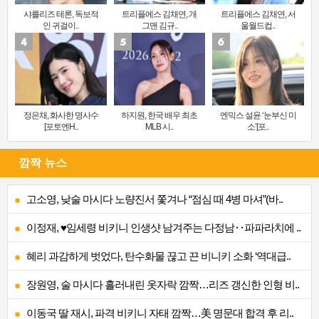
샤를리즈 테론, 독보적
트리플에스 김채연, 개
트리플에스 김채연, 서
인 귀걸이..
그맨 김규..
울월드컵..
정은채, 화사한 명사수
하지원, 한국 배우 최초
엔믹스 설윤 ‘눈부신 미
[포토엔H..
MLB 시..
소’[포..
깜짝 뉴스
고소영, 낮술 마시다 노량진서 쫓겨나 “점심 때 4병 마셔”(바..
이정재, ♥임세령 비키니 인생샷 남겨주는 다정남‥파파라치에 ..
혜리 과감하게 벗었다, 탄수화물 끊고 끈 비니키 소화 ‘역대급..
장원영, 술 마시다 흘러내린 옷자락 깜짝…리즈 갱신한 인형 비..
이동국 딸 재시, 파격 비키니 자태 깜짝…美 명문대 합격 후 리..