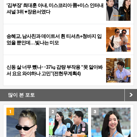
‘김부장’ 최대훈 아내, 미스코리아 善+미스 인터내
셔널 3위 ♥장윤서였다
송혜교, 남사친과 데이트서 흰 티셔츠+청바지 입
었을 뿐인데…빛나는 미모
신동 살 너무 뺐나‥37㎏ 감량 부작용 “못 알아봐
서 요요 와야하나 고민”(전현무계획4)
많이 본 포토