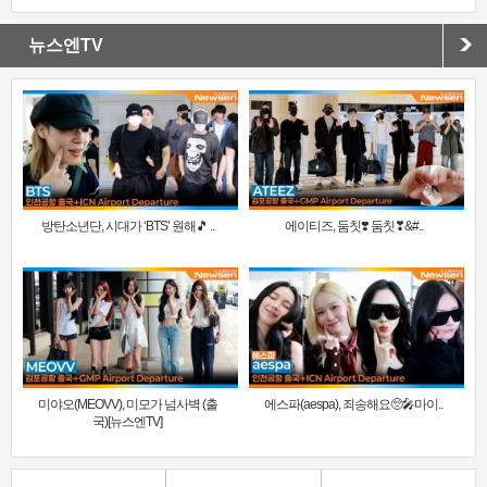
뉴스엔TV
방탄소년단, 시대가 ‘BTS’ 원해🎵 ..
에이티즈, 둠칫❣️ 둠칫❣&#..
미야오(MEOVV), 미모가 넘사벽 (출
에스파(aespa), 죄송해요🥺🎤마이..
국)[뉴스엔TV]