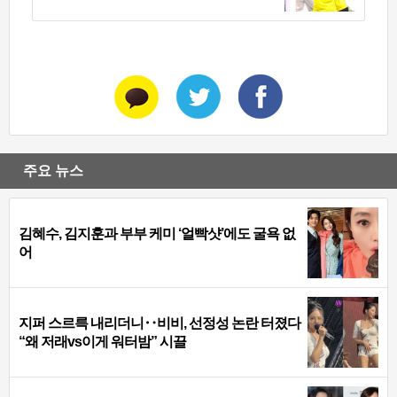
주요 뉴스
김혜수, 김지훈과 부부 케미 ‘얼빡샷’에도 굴욕 없
어
지퍼 스르륵 내리더니‥비비, 선정성 논란 터졌다
“왜 저래vs이게 워터밤” 시끌