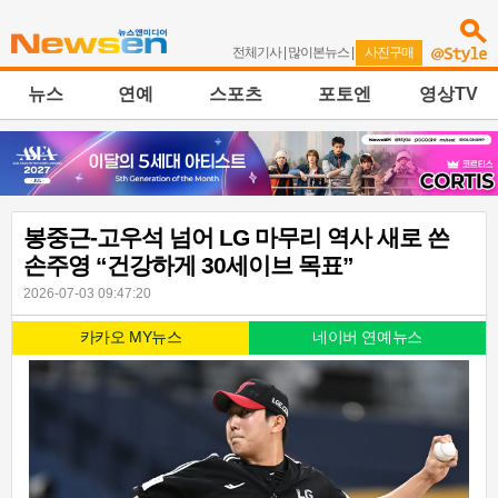
전체기사
|
많이본뉴스
|
사진구매
뉴스
연예
스포츠
포토엔
영상TV
봉중근-고우석 넘어 LG 마무리 역사 새로 쓴
손주영 “건강하게 30세이브 목표”
2026-07-03 09:47:20
카카오 MY뉴스
네이버 연예뉴스