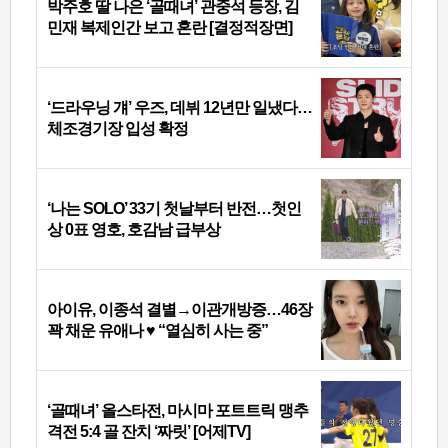
박주호 딸 나은 ‘골때녀’ 관중석 등장, 김
민재 복제인간 보고 혼란 [결정적장면]
‘드라우닝 걔’ 우즈, 데뷔 12년만 일냈다…
체조경기장 입성 확정
‘나는 SOLO’ 33기 첫날부터 반전…첫인
상 0표 영호, 호감남 급부상
아이유, 이종석 결별→이관개방증…46장
꽉 채운 유애나 ♥ “열심히 사는 중”
‘골때녀’ 올스타전, 마시마 포트트릭 맹추
격전 5:4 골 잔치 ‘짜릿’ [어제TV]