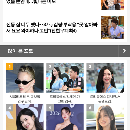
었을 뿐인데…빛나는 미모
신동 살 너무 뺐나‥37㎏ 감량 부작용 “못 알아봐
서 요요 와야하나 고민”(전현무계획4)
많이 본 포토
샤를리즈 테론, 독보적
트리플에스 김채연, 개
트리플에스 김채연, 서
인 귀걸이..
그맨 김규..
울월드컵..