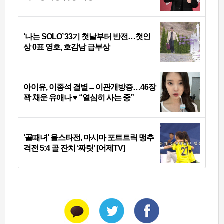
‘나는 SOLO’ 33기 첫날부터 반전…첫인
상 0표 영호, 호감남 급부상
아이유, 이종석 결별→이관개방증…46장
꽉 채운 유애나 ♥ “열심히 사는 중”
‘골때녀’ 올스타전, 마시마 포트트릭 맹추
격전 5:4 골 잔치 ‘짜릿’ [어제TV]