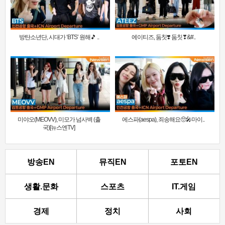
방탄소년단, 시대가 ‘BTS’ 원해🎵 ..
에이티즈, 둠칫❣️ 둠칫❣&#..
미야오(MEOVV), 미모가 넘사벽 (출
에스파(aespa), 죄송해요🥺🎤마이..
국)[뉴스엔TV]
방송EN
뮤직EN
포토EN
생활.문화
스포츠
IT.게임
경제
정치
사회