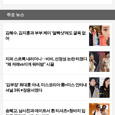
주요 뉴스
김혜수, 김지훈과 부부 케미 ‘얼빡샷’에도 굴욕 없
어
지퍼 스르륵 내리더니‥비비, 선정성 논란 터졌다
“왜 저래vs이게 워터밤” 시끌
‘김부장’ 최대훈 아내, 미스코리아 善+미스 인터내
셔널 3위 ♥장윤서였다
송혜교, 남사친과 데이트서 흰 티셔츠+청바지 입