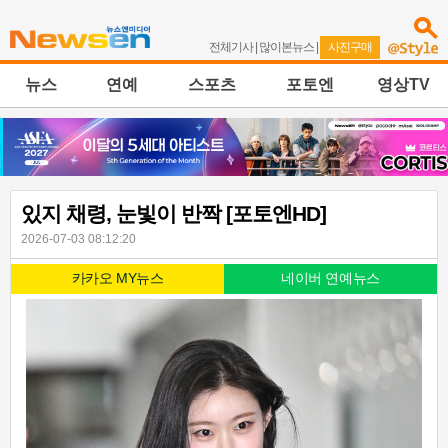
전체기사
|
많이본뉴스
|
사진구매
뉴스
연예
스포츠
포토엔
영상TV
있지 채령, 눈빛이 반짝 [포토엔HD]
2026-07-03 08:12:20
카카오 MY뉴스
네이버 연예뉴스