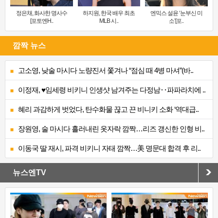
정은채, 화사한 명사수
하지원, 한국 배우 최초
엔믹스 설윤 ‘눈부신 미
[포토엔H..
MLB 시..
소’[포..
깜짝 뉴스
고소영, 낮술 마시다 노량진서 쫓겨나 “점심 때 4병 마셔”(바..
이정재, ♥임세령 비키니 인생샷 남겨주는 다정남‥파파라치에 ..
혜리 과감하게 벗었다, 탄수화물 끊고 끈 비니키 소화 ‘역대급..
장원영, 술 마시다 흘러내린 옷자락 깜짝…리즈 갱신한 인형 비..
이동국 딸 재시, 파격 비키니 자태 깜짝…美 명문대 합격 후 리..
뉴스엔TV