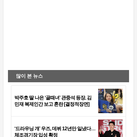
많이 본 뉴스
박주호 딸 나은 ‘골때녀’ 관중석 등장, 김
민재 복제인간 보고 혼란 [결정적장면]
‘드라우닝 걔’ 우즈, 데뷔 12년만 일냈다…
체조경기장 입성 확정