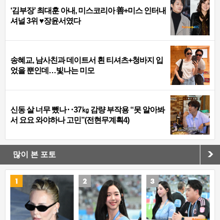
‘김부장’ 최대훈 아내, 미스코리아 善+미스 인터내
셔널 3위 ♥장윤서였다
송혜교, 남사친과 데이트서 흰 티셔츠+청바지 입
었을 뿐인데…빛나는 미모
신동 살 너무 뺐나‥37㎏ 감량 부작용 “못 알아봐
서 요요 와야하나 고민”(전현무계획4)
많이 본 포토