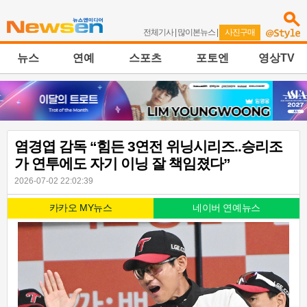
전체기사
|
많이본뉴스
|
사진구매
뉴스
연예
스포츠
포토엔
영상TV
염경엽 감독 “힘든 3연전 위닝시리즈..승리조
가 연투에도 자기 이닝 잘 책임졌다”
2026-07-02 22:02:39
카카오 MY뉴스
네이버 연예뉴스