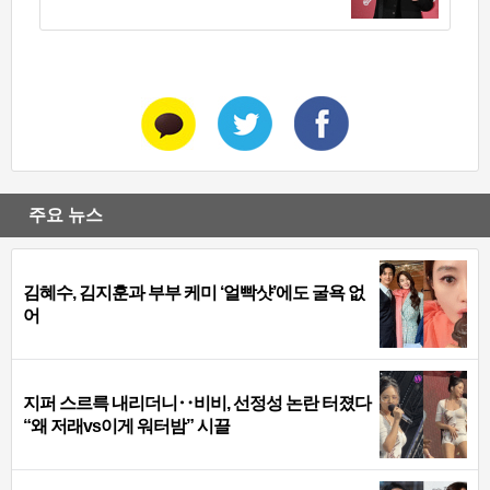
주요 뉴스
김혜수, 김지훈과 부부 케미 ‘얼빡샷’에도 굴욕 없
어
지퍼 스르륵 내리더니‥비비, 선정성 논란 터졌다
“왜 저래vs이게 워터밤” 시끌