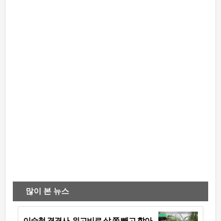
많이 본 뉴스
이승철 겹경사, 위고비로 살 쪽 빼고 할아