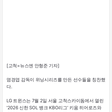
[고척=뉴스엔 안형준 기자]
염경엽 감독이 위닝시리즈를 만든 선수들을 칭찬했
다.
LG 트윈스는 7월 2일 서울 고척스카이돔에서 열린
'2026 신한 SOL 뱅크 KBO리그' 키움 히어로즈와