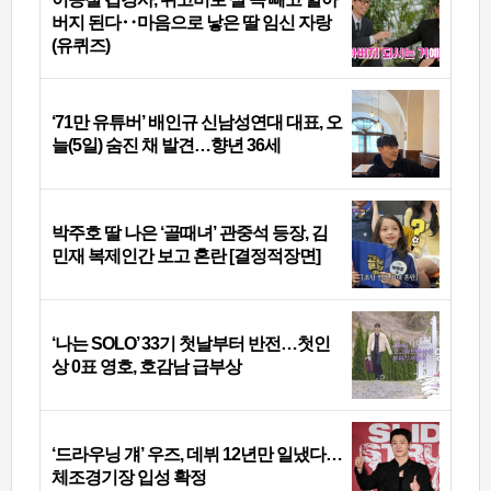
버지 된다‥마음으로 낳은 딸 임신 자랑
(유퀴즈)
‘71만 유튜버’ 배인규 신남성연대 대표, 오
늘(5일) 숨진 채 발견…향년 36세
박주호 딸 나은 ‘골때녀’ 관중석 등장, 김
민재 복제인간 보고 혼란 [결정적장면]
‘나는 SOLO’ 33기 첫날부터 반전…첫인
상 0표 영호, 호감남 급부상
‘드라우닝 걔’ 우즈, 데뷔 12년만 일냈다…
체조경기장 입성 확정