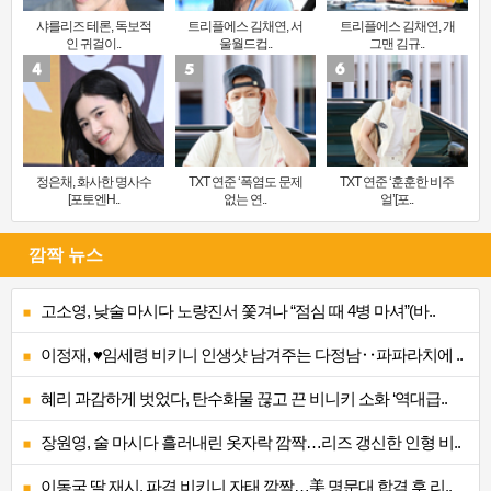
샤를리즈 테론, 독보적
트리플에스 김채연, 서
트리플에스 김채연, 개
인 귀걸이..
울월드컵..
그맨 김규..
정은채, 화사한 명사수
TXT 연준 ‘폭염도 문제
TXT 연준 ‘훈훈한 비주
[포토엔H..
없는 연..
얼’[포..
깜짝 뉴스
고소영, 낮술 마시다 노량진서 쫓겨나 “점심 때 4병 마셔”(바..
이정재, ♥임세령 비키니 인생샷 남겨주는 다정남‥파파라치에 ..
혜리 과감하게 벗었다, 탄수화물 끊고 끈 비니키 소화 ‘역대급..
장원영, 술 마시다 흘러내린 옷자락 깜짝…리즈 갱신한 인형 비..
이동국 딸 재시, 파격 비키니 자태 깜짝…美 명문대 합격 후 리..