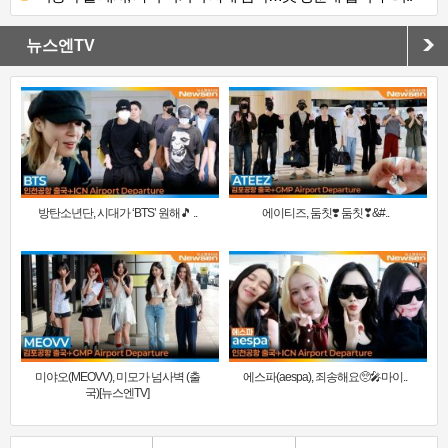
뉴스엔TV
방탄소년단, 시대가 ‘BTS’ 원해🎵 ..
에이티즈, 둠칫❣️ 둠칫❣&#..
미야오(MEOVV), 미모가 넘사벽 (출
에스파(aespa), 죄송해요🥺🎤마이..
국)[뉴스엔TV]