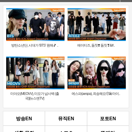
방탄소년단, 시대가 ‘BTS’ 원해🎵 ..
에이티즈, 둠칫❣️ 둠칫❣&#..
미야오(MEOVV), 미모가 넘사벽 (출
에스파(aespa), 죄송해요🥺🎤마이..
국)[뉴스엔TV]
방송EN
뮤직EN
포토EN