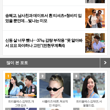
송혜교, 남사친과 데이트서 흰 티셔츠+청바지 입
었을 뿐인데…빛나는 미모
신동 살 너무 뺐나‥37㎏ 감량 부작용 “못 알아봐
서 요요 와야하나 고민”(전현무계획4)
많이 본 포토
트리플에스 김채연, 개
샤를리즈 테론, 독보적
트리플에스 김채연, 서
그맨 김규..
인 귀걸이..
울월드컵..