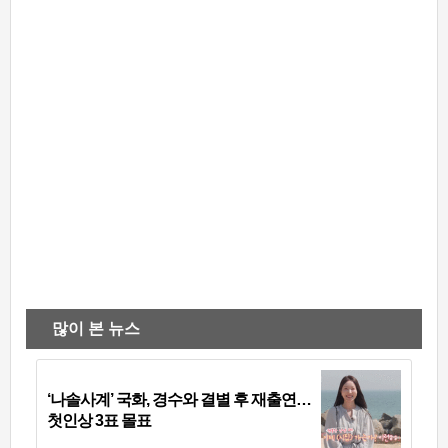
많이 본 뉴스
‘나솔사계’ 국화, 경수와 결별 후 재출연…
첫인상 3표 몰표