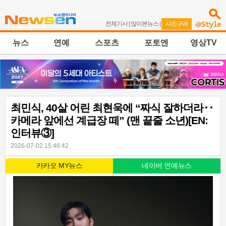
전체기사
|
많이본뉴스
|
사진구매
뉴스
연예
스포츠
포토엔
영상TV
최민식, 40살 어린 최현욱에 “짜식 잘하더라‥
카메라 앞에선 계급장 떼” (맨 끝줄 소년)[EN:
인터뷰③]
2026-07-02 15:46:42
카카오 MY뉴스
네이버 연예뉴스