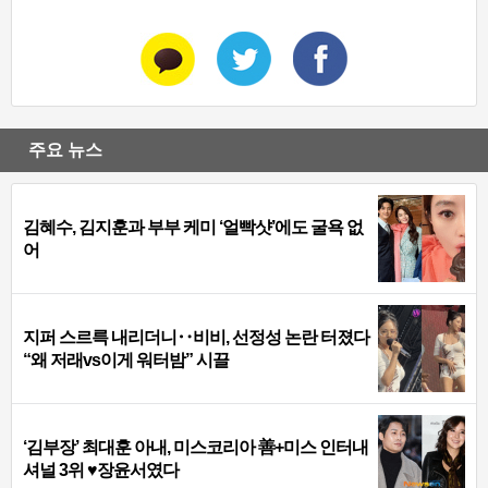
주요 뉴스
김혜수, 김지훈과 부부 케미 ‘얼빡샷’에도 굴욕 없
어
지퍼 스르륵 내리더니‥비비, 선정성 논란 터졌다
“왜 저래vs이게 워터밤” 시끌
‘김부장’ 최대훈 아내, 미스코리아 善+미스 인터내
셔널 3위 ♥장윤서였다