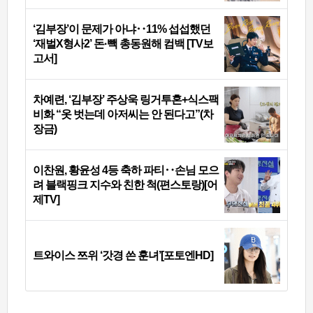
‘김부장’이 문제가 아냐‥11% 섭섭했던
‘재벌X형사2’ 돈·빽 총동원해 컴백 [TV보
고서]
차예련, ‘김부장’ 주상욱 링거투혼+식스팩
비화 “옷 벗는데 아저씨는 안 된다고”(차
장금)
이찬원, 황윤성 4등 축하 파티‥손님 모으
려 블랙핑크 지수와 친한 척(편스토랑)[어
제TV]
트와이스 쯔위 ‘갓경 쓴 훈녀’[포토엔HD]