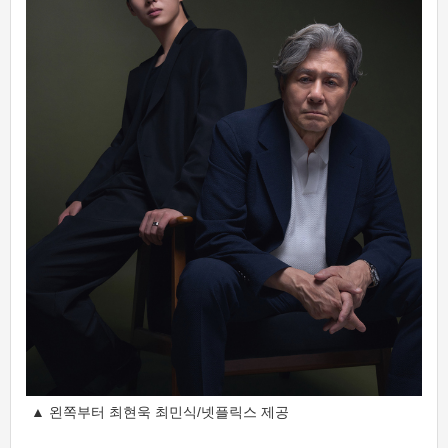
▲ 왼쪽부터 최현욱 최민식/넷플릭스 제공