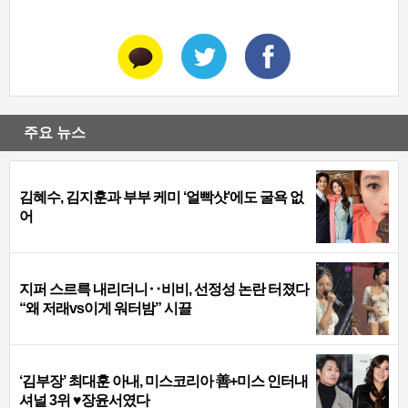
주요 뉴스
김혜수, 김지훈과 부부 케미 ‘얼빡샷’에도 굴욕 없
어
지퍼 스르륵 내리더니‥비비, 선정성 논란 터졌다
“왜 저래vs이게 워터밤” 시끌
‘김부장’ 최대훈 아내, 미스코리아 善+미스 인터내
셔널 3위 ♥장윤서였다