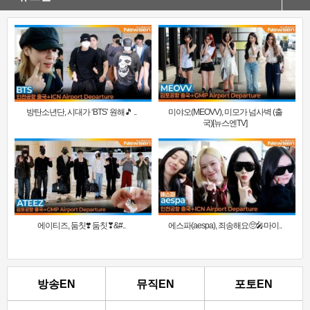
방탄소년단, 시대가 ‘BTS’ 원해🎵 ..
미야오(MEOVV), 미모가 넘사벽 (출
국)[뉴스엔TV]
에이티즈, 둠칫❣️ 둠칫❣&#..
에스파(aespa), 죄송해요🥺🎤마이..
방송EN
뮤직EN
포토EN