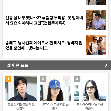
신동 살 너무 뺐나‥37㎏ 감량 부작용 “못 알아봐
서 요요 와야하나 고민”(전현무계획4)
송혜교, 남사친과 데이트서 흰 티셔츠+청바지 입
었을 뿐인데…빛나는 미모
많이 본 포토
안효섭 ‘작은 얼굴에 잘
트와이스 쯔위 ‘갓경 쓴
트와이스 미나 ‘눈부신
생김이 ..
훈녀’..
아름다..