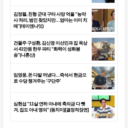
김정렬, 친형 군대 구타 사망 억울 “농약
사 처리, 범인 찾았지만…엄마는 이미 치
매”(데이앤나잇)
건물주 구성환, 김신영 이선민과 집 옥상
서 41만원 한우 파티 “화력이 성화봉
송”(나혼산)
임영웅, 돈 다발 꺼냈다…즉석서 현금으
로 수당 챙겨주는 ‘구단주’
심현섭 “11살 연하 아내에 축의금 다 뺏
겨, 집도 아내 명의” (동치미)[결정적장면]