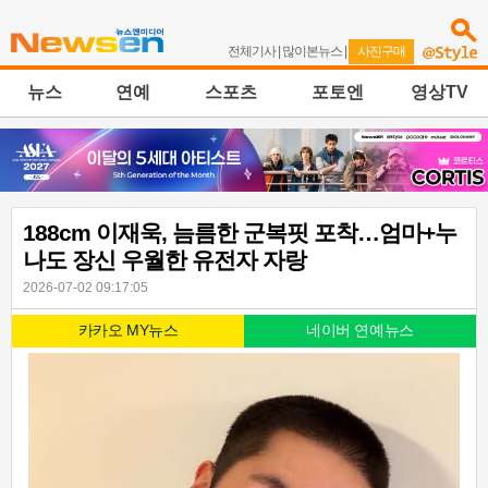
전체기사
|
많이본뉴스
|
사진구매
뉴스
연예
스포츠
포토엔
영상TV
188cm 이재욱, 늠름한 군복핏 포착…엄마+누
나도 장신 우월한 유전자 자랑
2026-07-02 09:17:05
카카오 MY뉴스
네이버 연예뉴스