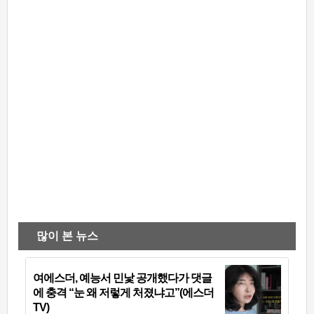
많이 본 뉴스
여에스더, 예능서 민낯 공개했다가 댓글
에 충격 “눈 왜 저렇게 처졌냐고”(에스더
TV)