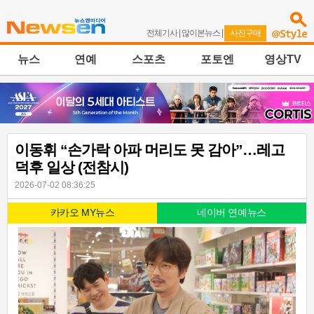
전체기사
|
많이본뉴스
|
사진구매
뉴스
연예
스포츠
포토엔
영상TV
이동휘 “손가락 아파 머리도 못 감아”…레고
덕후 일상 (전참시)
2026-07-02 08:36:25
카카오 MY뉴스
네이버 연예뉴스