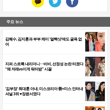
주요 뉴스
김혜수, 김지훈과 부부 케미 ‘얼빡샷’에도 굴욕 없
어
지퍼 스르륵 내리더니‥비비, 선정성 논란 터졌다
“왜 저래vs이게 워터밤” 시끌
‘김부장’ 최대훈 아내, 미스코리아 善+미스 인터내
셔널 3위 ♥장윤서였다