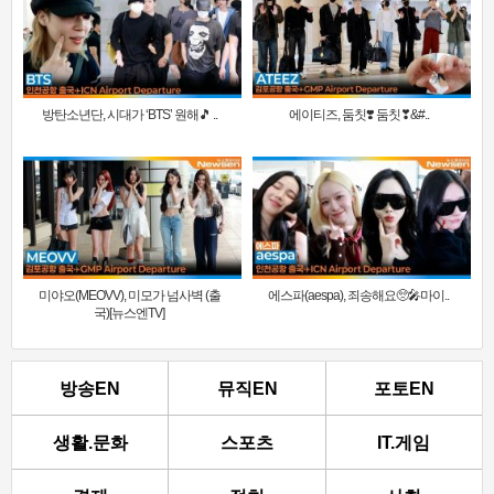
방탄소년단, 시대가 ‘BTS’ 원해🎵 ..
에이티즈, 둠칫❣️ 둠칫❣&#..
미야오(MEOVV), 미모가 넘사벽 (출
에스파(aespa), 죄송해요🥺🎤마이..
국)[뉴스엔TV]
방송EN
뮤직EN
포토EN
생활.문화
스포츠
IT.게임