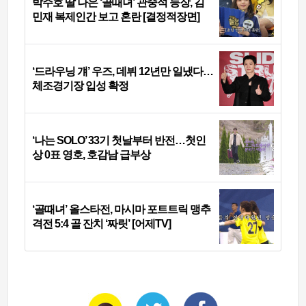
박주호 딸 나은 ‘골때녀’ 관중석 등장, 김
민재 복제인간 보고 혼란 [결정적장면]
‘드라우닝 걔’ 우즈, 데뷔 12년만 일냈다…
체조경기장 입성 확정
‘나는 SOLO’ 33기 첫날부터 반전…첫인
상 0표 영호, 호감남 급부상
‘골때녀’ 올스타전, 마시마 포트트릭 맹추
격전 5:4 골 잔치 ‘짜릿’ [어제TV]