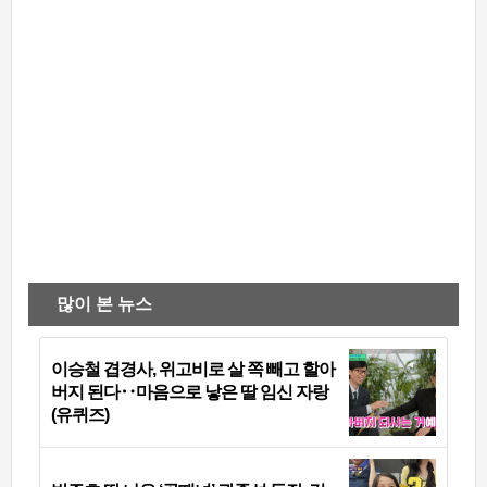
많이 본 뉴스
이승철 겹경사, 위고비로 살 쪽 빼고 할아
버지 된다‥마음으로 낳은 딸 임신 자랑
(유퀴즈)