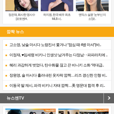
정은채, 화사한 명사수
하지원, 한국 배우 최초
엔믹스 설윤 ‘눈부신 미
[포토엔H..
MLB 시..
소’[포..
깜짝 뉴스
고소영, 낮술 마시다 노량진서 쫓겨나 “점심 때 4병 마셔”(바..
이정재, ♥임세령 비키니 인생샷 남겨주는 다정남‥파파라치에 ..
혜리 과감하게 벗었다, 탄수화물 끊고 끈 비니키 소화 ‘역대급..
장원영, 술 마시다 흘러내린 옷자락 깜짝…리즈 갱신한 인형 비..
이동국 딸 재시, 파격 비키니 자태 깜짝…美 명문대 합격 후 리..
뉴스엔TV