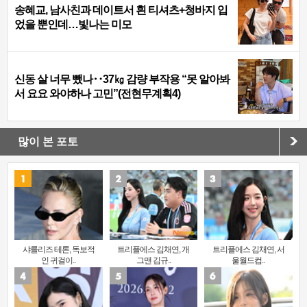
송혜교, 남사친과 데이트서 흰 티셔츠+청바지 입
었을 뿐인데…빛나는 미모
신동 살 너무 뺐나‥37㎏ 감량 부작용 “못 알아봐
서 요요 와야하나 고민”(전현무계획4)
많이 본 포토
샤를리즈 테론, 독보적
트리플에스 김채연, 개
트리플에스 김채연, 서
인 귀걸이..
그맨 김규..
울월드컵..