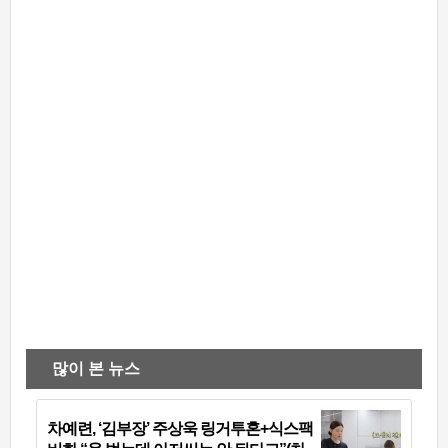
많이 본 뉴스
차예련, ‘김부장’ 주상욱 링거투혼+식스팩