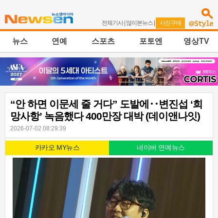
전체기사
|
많이본뉴스
|
사진구매
뉴스
연예
스포츠
포토엔
영상TV
“안 하면 이문세 줄 거다” 도발에‥변진섭 ‘희
망사항’ 녹음했다 400만장 대박 (데이앤나잇)
2026-07-02 08:29:39
카카오 MY뉴스
네이버 연예뉴스