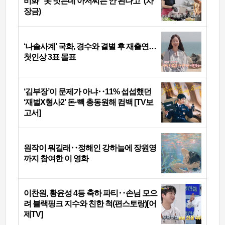
비화 “옷 벗는데 아저씨는 안 된다고”(차
장금)
‘나솔사계’ 국화, 경수와 결별 후 재출연…
첫인상 3표 몰표
‘김부장’이 문제가 아냐‥11% 섭섭했던
‘재벌X형사2’ 돈·빽 총동원해 컴백 [TV보
고서]
원작이 뭐길래‥정해인 강하늘에 장원영
까지 참여한 이 영화
이찬원, 황윤성 4등 축하 파티‥손님 모으
려 블랙핑크 지수와 친한 척(편스토랑)[어
제TV]