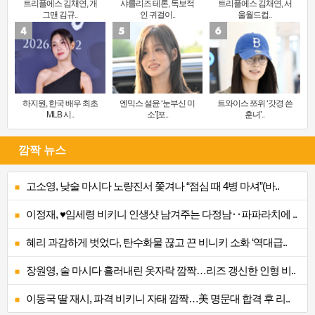
트리플에스 김채연, 개
샤를리즈 테론, 독보적
트리플에스 김채연, 서
그맨 김규..
인 귀걸이..
울월드컵..
하지원, 한국 배우 최초
엔믹스 설윤 ‘눈부신 미
트와이스 쯔위 ‘갓경 쓴
MLB 시..
소’[포..
훈녀’..
깜짝 뉴스
고소영, 낮술 마시다 노량진서 쫓겨나 “점심 때 4병 마셔”(바..
이정재, ♥임세령 비키니 인생샷 남겨주는 다정남‥파파라치에 ..
혜리 과감하게 벗었다, 탄수화물 끊고 끈 비니키 소화 ‘역대급..
장원영, 술 마시다 흘러내린 옷자락 깜짝…리즈 갱신한 인형 비..
이동국 딸 재시, 파격 비키니 자태 깜짝…美 명문대 합격 후 리..