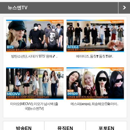
뉴스엔TV
방탄소년단, 시대가 ‘BTS’ 원해🎵 ..
에이티즈, 둠칫❣️ 둠칫❣&#..
미야오(MEOVV), 미모가 넘사벽 (출
에스파(aespa), 죄송해요🥺🎤마이..
국)[뉴스엔TV]
방송EN
뮤직EN
포토EN