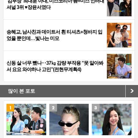
‘김부장’ 최대훈 아내, 미스코리아 善+미스 인터내
셔널 3위 ♥장윤서였다
송혜교, 남사친과 데이트서 흰 티셔츠+청바지 입
었을 뿐인데…빛나는 미모
신동 살 너무 뺐나‥37㎏ 감량 부작용 “못 알아봐
서 요요 와야하나 고민”(전현무계획4)
많이 본 포토