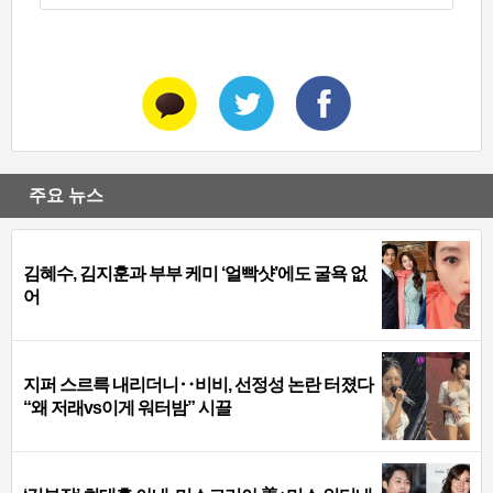
주요 뉴스
김혜수, 김지훈과 부부 케미 ‘얼빡샷’에도 굴욕 없
어
지퍼 스르륵 내리더니‥비비, 선정성 논란 터졌다
“왜 저래vs이게 워터밤” 시끌