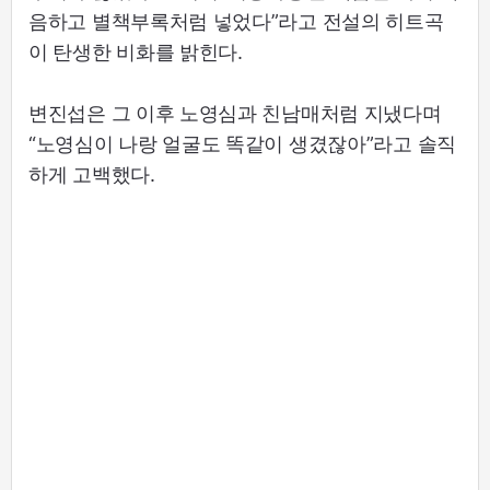
음하고 별책부록처럼 넣었다”라고 전설의 히트곡
이 탄생한 비화를 밝힌다.
변진섭은 그 이후 노영심과 친남매처럼 지냈다며
“노영심이 나랑 얼굴도 똑같이 생겼잖아”라고 솔직
하게 고백했다.