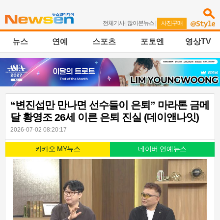
전체기사
|
많이본뉴스
|
사진구매
뉴스
연예
스포츠
포토엔
영상TV
“변진섭만 만나면 선수들이 은퇴” 마라톤 금메
달 황영조 26세 이른 은퇴 진실 (데이앤나잇)
2026-07-02 08:20:17
카카오 MY뉴스
네이버 연예뉴스