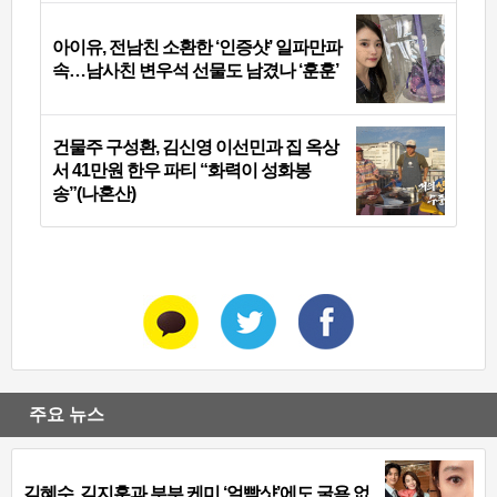
아이유, 전남친 소환한 ‘인증샷’ 일파만파
속…남사친 변우석 선물도 남겼나 ‘훈훈’
건물주 구성환, 김신영 이선민과 집 옥상
서 41만원 한우 파티 “화력이 성화봉
송”(나혼산)
주요 뉴스
김혜수, 김지훈과 부부 케미 ‘얼빡샷’에도 굴욕 없