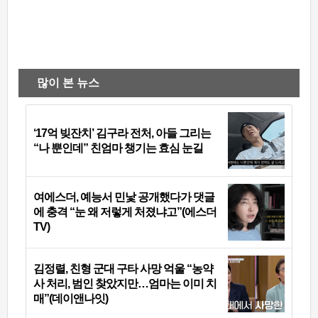
많이 본 뉴스
‘17억 빚잔치’ 김구라 전처, 아들 그리는
“나 뿐인데” 친엄마 챙기는 효심 눈길
여에스더, 예능서 민낯 공개했다가 댓글
에 충격 “눈 왜 저렇게 처졌냐고”(에스더
TV)
김정렬, 친형 군대 구타 사망 억울 “농약
사 처리, 범인 찾았지만…엄마는 이미 치
매”(데이앤나잇)