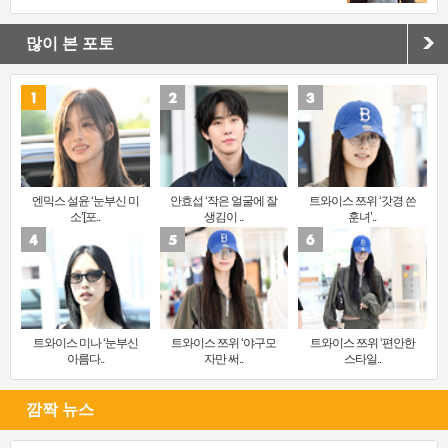
많이 본 포토
엔믹스 설윤 ‘눈부신 미
안효섭 ‘작은 얼굴에 잘
트와이스 쯔위 ‘갓경 쓴
소’[포..
생김이 ..
훈녀’..
트와이스 미나 ‘눈부신
트와이스 쯔위 ‘야구모
트와이스 쯔위 ‘편안한
아름다..
자만 써..
스타일..
깜짝 뉴스