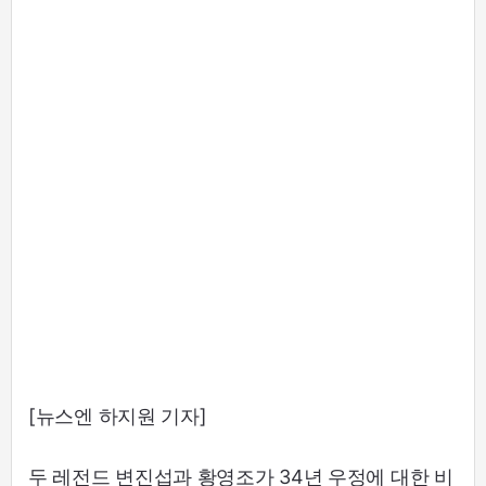
[뉴스엔 하지원 기자]
두 레전드 변진섭과 황영조가 34년 우정에 대한 비