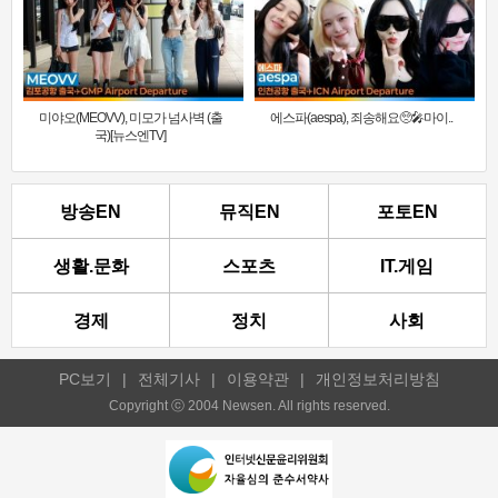
미야오(MEOVV), 미모가 넘사벽 (출
에스파(aespa), 죄송해요🥺🎤마이..
국)[뉴스엔TV]
방송EN
뮤직EN
포토EN
생활.문화
스포츠
IT.게임
경제
정치
사회
PC보기
|
전체기사
|
이용약관
|
개인정보처리방침
Copyright ⓒ 2004 Newsen. All rights reserved.