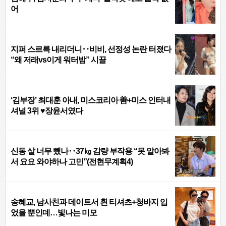
어
지퍼 스르륵 내리더니‥비비, 선정성 논란 터졌다
“왜 저래vs이게 워터밤” 시끌
‘김부장’ 최대훈 아내, 미스코리아 善+미스 인터내
셔널 3위 ♥장윤서였다
신동 살 너무 뺐나‥37㎏ 감량 부작용 “못 알아봐
서 요요 와야하나 고민”(전현무계획4)
송혜교, 남사친과 데이트서 흰 티셔츠+청바지 입
었을 뿐인데…빛나는 미모