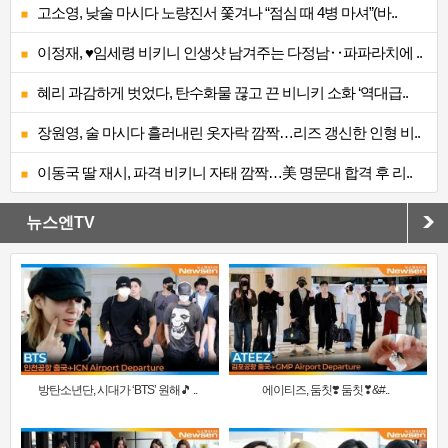
고소영, 낮술 마시다 노량진서 쫓겨나 “점심 때 4병 마셔”(바..
이정재, ♥임세령 비키니 인생샷 남겨주는 다정남‥파파라치에 ..
혜리 과감하게 벗었다, 탄수화물 끊고 끈 비니키 소화 ‘역대급..
장원영, 술 마시다 흘러내린 옷자락 깜짝…리즈 갱신한 인형 비..
이동국 딸 재시, 파격 비키니 자태 깜짝…美 명문대 합격 후 리..
뉴스엔TV
방탄소년단, 시대가 ‘BTS’ 원해🎵 ..
에이티즈, 둠칫❣️ 둠칫❣&#..