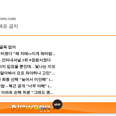
en.com
재배포 금지
 굴욕 없어
졌다 “왜 저래vs이게 워터밤...
스 인터내셔널 3위 ♥장윤서였다
바지 입었을 뿐인데…빛나는 미모
 알아봐서 요요 와야하나 고민”...
종 선택 “늦어서 미안해” (...
→복근 공개 “너무 야해” (...
 아파트 손해 처분 “그래도 괜...