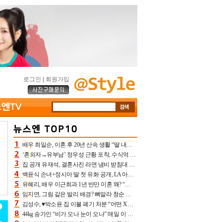
로그인
|
회원가입
배우 최일순, 이혼 후 20년 산속 생활 “딸 내가 버렸다고 원망‥맘 아파”(특종)[어제TV]
‘혼외자→유부남’ 정우성 근황 포착, 수식억 해킹 피해 후배 만났다 “존경하는”
집 공개 유재석, 결혼사진 라면 냄비 받침대 되고 분노‥가족사진도 피해(놀뭐)[어제TV]
백윤식 손녀+정시아 딸 첫 유화 공개, LA 아트쇼→서울국제조각페스타 작가다운 수준급 실력
유혜리, 배우 이근희과 1년 반만 이혼 왜? “식칼 꽂고 의자 던져” 충격 폭로(특종)[어제TV]
임지연, 그림 같은 발리 배경? 뼈말라 청순 비키니 핏에 상대 안 되네
김성수, ♥박소윤 집 이불 폐기 처분 “어떤 X이랑 썼을지 몰라” 질투(신랑수업2)[어제TV]
44kg 송가인 “비가 오나 눈이 오나” 매일 이 운동, 허벅지 근육량 상승+체지방 감소