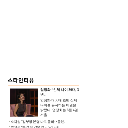
엄정화 “신체 나이 30대, 3
년..
엄정화가 30대 초반 신체
나이를 유지하는 비결을
밝혔다. 엄정화는 8월 4일
서울 ..
소지섭 “김부장 본명 나도 몰라‥들었..
박성웅 “폭염 속 갑옷 입고 말 타며 ..