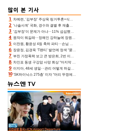
차예련, ‘김부장’ 주상욱 링거투혼+식스팩 비화 “옷 벗는데 아저씨는 안 된다고”(차장금)
‘나솔사계’ 국화, 경수와 결별 후 재출연…첫인상 3표 몰표
‘김부장’이 문제가 아냐‥11% 섭섭했던 ‘재벌X형사2’ 돈·빽 총동원해 컴백 [TV보고서]
원작이 뭐길래‥정해인 강하늘에 장원영까지 참여한 이 영화
이찬원, 황윤성 4등 축하 파티‥손님 모으려 블랙핑크 지수와 친한 척(편스토랑)[어제TV]
장윤정, 김경욱 ‘T팬티’ 발언에 정색 “묻지 않았는데, 그것도 성희롱”(장공장)
부친 가정폭력 보고 큰 방은희, 2번 이혼 후 잠수→母 고독사에 자책(특종세상)[어제TV]
차인표 동생 구강암 사망 회상 “마지막 순간 동생 손 잡아준 신애라, 두고두고 고마워” (신애라이프)
이지아, 48세 생일‥관리 어떻게 하길래 놀라운 동안 미모
‘SK하이닉스 275층’ 미자 “머리 뚜껑에서 사, 주식만 안 해도 돈 버는 것”