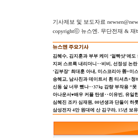
기사제보 및 보도자료 newsen@news
copyrightⓒ 뉴스엔. 무단전재 & 
김혜수, 김지훈과 부부 케미 ‘얼빡샷’에도
지퍼 스르륵 내리더니‥비비, 선정성 논란 터
‘김부장’ 최대훈 아내, 미스코리아 善+미
송혜교, 남사친과 데이트서 흰 티셔츠+청
신동 살 너무 뺐나‥37㎏ 감량 부작용 “못
아나운서♥배우 커플 탄생‥이유빈, 유일한 최
심혜진 조카 심재원, 00년생과 단둘이 하룻밤
삼성전자 4만 원대에 산 김구라, 15년 보유