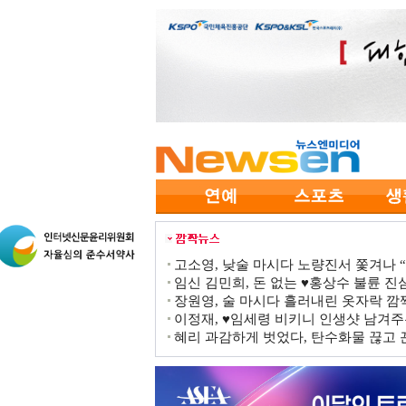
고소영, 낮술 마시다 노량진서 쫓겨나 “점
임신 김민희, 돈 없는 ♥홍상수 불륜 진심
장원영, 술 마시다 흘러내린 옷자락 
이정재, ♥임세령 비키니 인생샷 남겨주
혜리 과감하게 벗었다, 탄수화물 끊고 끈