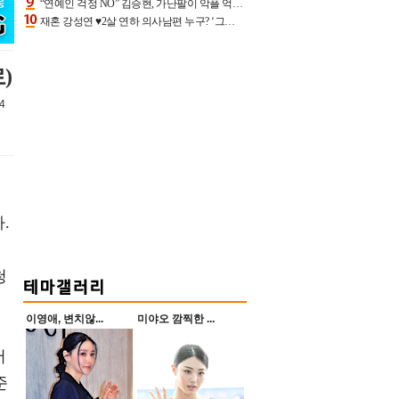
“연예인 걱정 NO” 김승현, 가난팔이 악플 억울할만‥아내+딸과 日 여행
재혼 강성연 ♥2살 연하 의사남편 누구? ‘그알’ 자문의에 훈남 비주얼 초엘리트 스펙 [종합]
)
4
.
청
이영애, 변치않...
미야오 깜찍한 ...
어
준