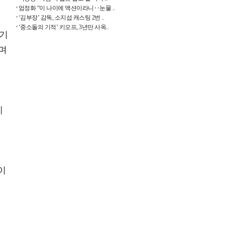
엄정화 “이 나이에 액션이라니‥눈물 ..
‘김부장’ 감독, 소지섭 캐스팅 2번 ..
‘중소돌의 기적’ 키오프, 3년만 사옥..
야기
며
에
있
이