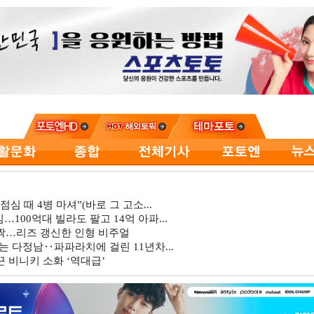
심 때 4병 마셔”(바로 그 고소...
…100억대 빌라도 팔고 14억 아파...
깜짝…리즈 갱신한 인형 비주얼
는 다정남‥파파라치에 걸린 11년차...
 비니키 소화 ‘역대급’