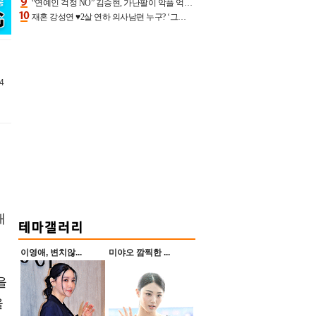
“연예인 걱정 NO” 김승현, 가난팔이 악플 억울할만‥아내+딸과 日 여행
재혼 강성연 ♥2살 연하 의사남편 누구? ‘그알’ 자문의에 훈남 비주얼 초엘리트 스펙 [종합]
4
재
이영애, 변치않...
미야오 깜찍한 ...
을
을