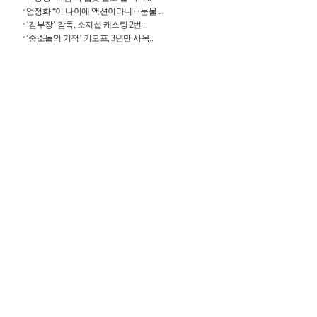
엄정화 “이 나이에 액션이라니‥눈물 ..
‘김부장’ 감독, 소지섭 캐스팅 2번 ..
‘중소돌의 기적’ 키오프, 3년만 사옥..