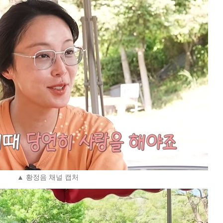
▲ 황정음 채널 캡처