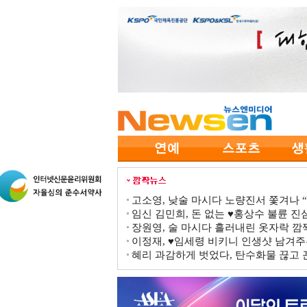
고소영, 낮술 마시다 노량진서 쫓겨나 “점
임신 김민희, 돈 없는 ♥홍상수 불륜 진심
장원영, 술 마시다 흘러내린 옷자락 
이정재, ♥임세령 비키니 인생샷 남겨주
혜리 과감하게 벗었다, 탄수화물 끊고 끈