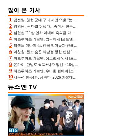
김정렬, 친형 군대 구타 사망 억울 “농약사 처리, 범인 찾았지만…엄마는 이미 치매”(데이앤나잇)
임영웅, 돈 다발 꺼냈다…즉석서 현금으로 수당 챙겨주는 ‘구단주’
심현섭 “11살 연하 아내에 축의금 다 뺏겨, 집도 아내 명의” (동치미)[결정적장면]
하츠투하츠 카르멘, 깜찍하게 [포토엔HD]
리센느 미나미 母, 한국 엄마들과 친해진 비결=BTS “최애 정국 얘기로 통해”(전참시)
이찬원, 원조 춤꾼 박남정 향한 팬심 “어머님 잘 계시지” 폭소(불후)
하츠투하츠 카르멘, 싱그럽게 인사 [포토엔HD]
윤가이, 단발로 싹둑+사주 맹신‥18살 연상 ♥장기하 반한 엉뚱·열정 매력(전참시)
하츠투하츠 카르멘, 우아한 런웨이 [포토엔HD]
시온-이안-성찬, 상큼한 ‘2026 가요대전 썸머’ MC [포토엔HD]