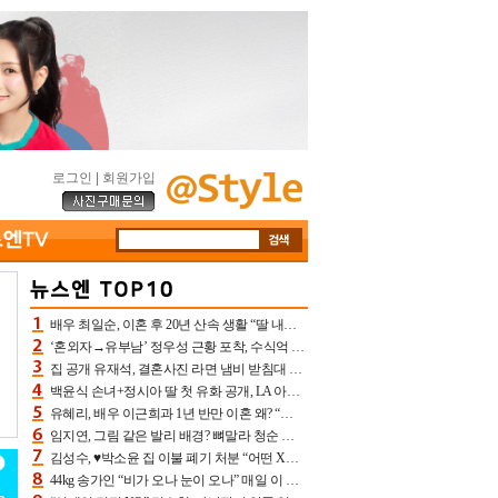
로그인
|
회원가입
배우 최일순, 이혼 후 20년 산속 생활 “딸 내가 버렸다고 원망‥맘 아파”(특종)[어제TV]
‘혼외자→유부남’ 정우성 근황 포착, 수식억 해킹 피해 후배 만났다 “존경하는”
집 공개 유재석, 결혼사진 라면 냄비 받침대 되고 분노‥가족사진도 피해(놀뭐)[어제TV]
백윤식 손녀+정시아 딸 첫 유화 공개, LA 아트쇼→서울국제조각페스타 작가다운 수준급 실력
유혜리, 배우 이근희과 1년 반만 이혼 왜? “식칼 꽂고 의자 던져” 충격 폭로(특종)[어제TV]
임지연, 그림 같은 발리 배경? 뼈말라 청순 비키니 핏에 상대 안 되네
김성수, ♥박소윤 집 이불 폐기 처분 “어떤 X이랑 썼을지 몰라” 질투(신랑수업2)[어제TV]
44kg 송가인 “비가 오나 눈이 오나” 매일 이 운동, 허벅지 근육량 상승+체지방 감소