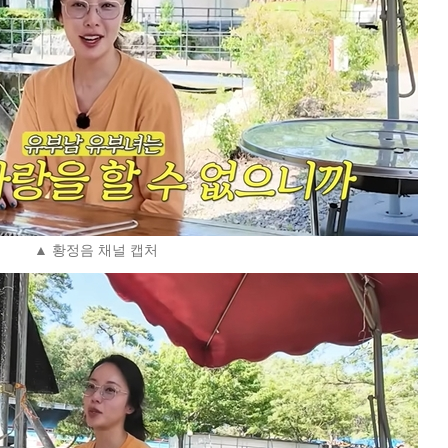
▲ 황정음 채널 캡처