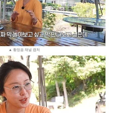
▲ 황정음 채널 캡처