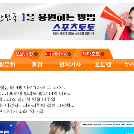
심 때 4병 마셔”(바로 그 고소...
…100억대 빌라도 팔고 14억 아파...
깜짝…리즈 갱신한 인형 비주얼
는 다정남‥파파라치에 걸린 11년차...
 비니키 소화 ‘역대급’