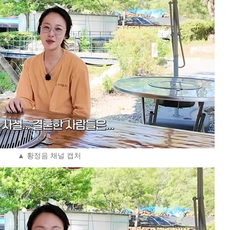
▲ 황정음 채널 캡처