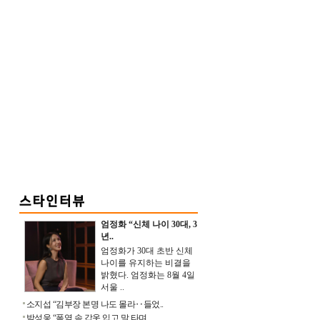
엄정화 “신체 나이 30대, 3
년..
엄정화가 30대 초반 신체
나이를 유지하는 비결을
밝혔다. 엄정화는 8월 4일
서울 ..
소지섭 “김부장 본명 나도 몰라‥들었..
박성웅 “폭염 속 갑옷 입고 말 타며 ..