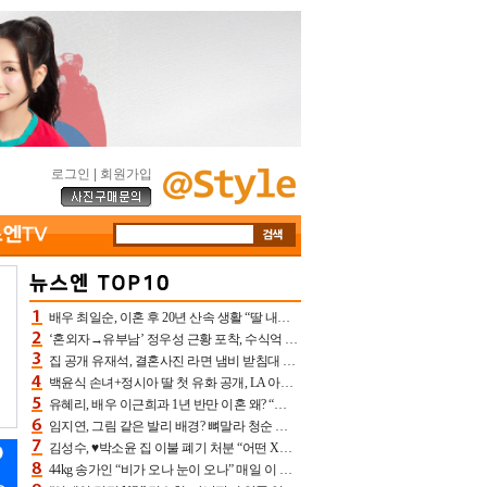
로그인
|
회원가입
배우 최일순, 이혼 후 20년 산속 생활 “딸 내가 버렸다고 원망‥맘 아파”(특종)[어제TV]
‘혼외자→유부남’ 정우성 근황 포착, 수식억 해킹 피해 후배 만났다 “존경하는”
집 공개 유재석, 결혼사진 라면 냄비 받침대 되고 분노‥가족사진도 피해(놀뭐)[어제TV]
백윤식 손녀+정시아 딸 첫 유화 공개, LA 아트쇼→서울국제조각페스타 작가다운 수준급 실력
유혜리, 배우 이근희과 1년 반만 이혼 왜? “식칼 꽂고 의자 던져” 충격 폭로(특종)[어제TV]
임지연, 그림 같은 발리 배경? 뼈말라 청순 비키니 핏에 상대 안 되네
김성수, ♥박소윤 집 이불 폐기 처분 “어떤 X이랑 썼을지 몰라” 질투(신랑수업2)[어제TV]
44kg 송가인 “비가 오나 눈이 오나” 매일 이 운동, 허벅지 근육량 상승+체지방 감소