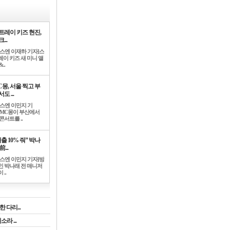
트레이 키즈 현진,
...
뉴스엔 이재하 기자]스
레이 키즈 새 미니 앨
..
C몽, 서울 찍고 부
도 ...
뉴스엔 이민지 기
]MC몽이 부산에서
콘서트를 ..
출 10% 줘” 박나
前...
뉴스엔 이민지 기자]방
인 박나래 전 매니저
 ..
 다리...
라 ...