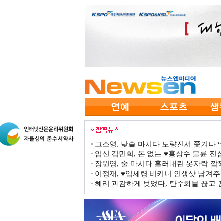
고소영, 낮술 마시다 노량진서 쫓겨나 “점
임신 김민희, 돈 없는 ♥홍상수 불륜 진심
장원영, 술 마시다 흘러내린 옷자락 
이정재, ♥임세령 비키니 인생샷 남겨주
혜리 과감하게 벗었다, 탄수화물 끊고 끈