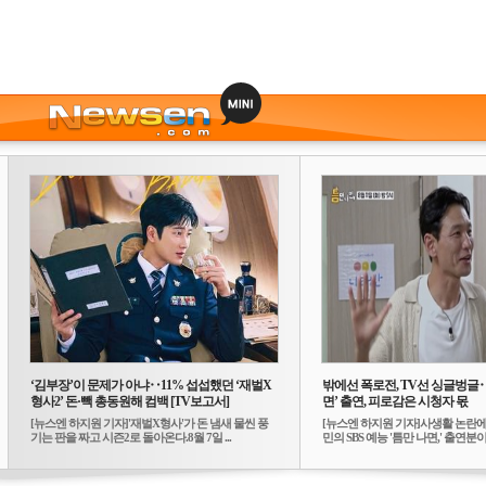
‘김부장’이 문제가 아냐‥11% 섭섭했던 ‘재벌X
밖에선 폭로전, TV선 싱글벙글
형사2’ 돈·빽 총동원해 컴백 [TV보고서]
면’ 출연, 피로감은 시청자 몫
[뉴스엔 하지원 기자]'재벌X형사'가 돈 냄새 물씬 풍
[뉴스엔 하지원 기자]사생활 논란에
기는 판을 짜고 시즌2로 돌아온다.8월 7일 ...
민의 SBS 예능 '틈만 나면,' 출연분이 