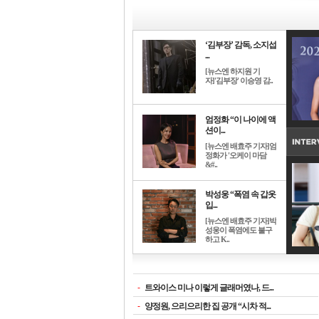
‘김부장’ 감독, 소지섭
...
[뉴스엔 하지원 기
자]'김부장' 이승영 감..
엄정화 “이 나이에 액
션이...
[뉴스엔 배효주 기자]엄
정화가 '오케이 마담
&#..
박성웅 “폭염 속 갑옷
입...
[뉴스엔 배효주 기자]박
성웅이 폭염에도 불구
하고 K..
-
트와이스 미나 이렇게 글래머였나, 드...
-
양정원, 으리으리한 집 공개 “시차 적...