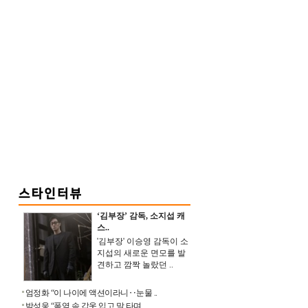
‘김부장’ 감독, 소지섭 캐
스..
'김부장' 이승영 감독이 소
지섭의 새로운 면모를 발
견하고 깜짝 놀랐던 ..
엄정화 “이 나이에 액션이라니‥눈물 ..
박성웅 “폭염 속 갑옷 입고 말 타며 ..