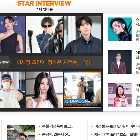
스
시크
[
트
범 &
M
산서
[
자
도 
“매
래 
[
송
들이
-
부친 가정폭력 보고...
-
이정현, 무보정 맞아? 어마어마한
-
손담비, 일본서 신...
-
채시라 “아프다” 호소→모델 이소