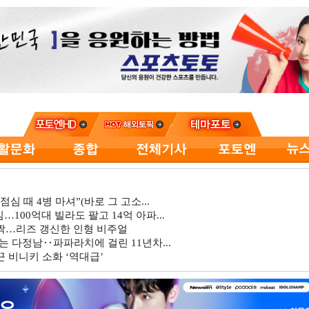
심 때 4병 마셔”(바로 그 고소...
…100억대 빌라도 팔고 14억 아파...
깜짝…리즈 갱신한 인형 비주얼
는 다정남‥파파라치에 걸린 11년차...
 비니키 소화 ‘역대급’