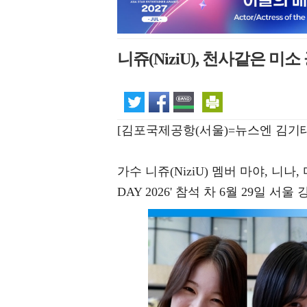
니쥬(NiziU), 천사같은 미소 공
[김포국제공항(서울)=뉴스엔 김기태
가수 니쥬(NiziU) 멤버 마야, 니나
DAY 2026' 참석 차 6월 29일