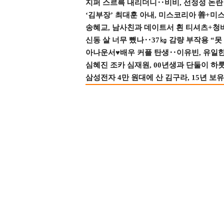
지퍼 스르륵 내리더니‥비비, 선정성 논란 터
‘김부장’ 최대훈 아내, 미스코리아 善+미
송혜교, 남사친과 데이트서 흰 티셔츠+청
신동 살 너무 뺐나‥37㎏ 감량 부작용 “못
아나운서♥배우 커플 탄생‥이유빈, 유일한 최
심혜진 조카 심재원, 00년생과 단둘이 하룻밤
삼성전자 4만 원대에 산 김구라, 15년 보유