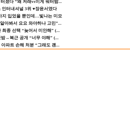
졌다 “왜 저래vs이게 워터밤...
스 인터내셔널 3위 ♥장윤서였다
바지 입었을 뿐인데…빛나는 미모
 알아봐서 요요 와야하나 고민”...
종 선택 “늦어서 미안해” (...
→복근 공개 “너무 야해” (...
 아파트 손해 처분 “그래도 괜...