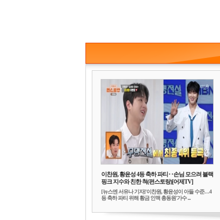
이찬원, 황윤성 4등 축하 파티‥손님 모으려 블랙
핑크 지수와 친한 척(편스토랑)[어제TV]
[뉴스엔 서유나 기자]'이찬원, 황윤성이 아들 수준…4
등 축하 파티 위해 황금 인맥 총동원'가수 ...