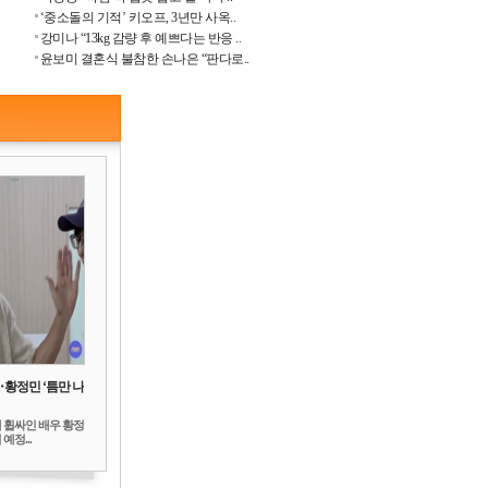
‘중소돌의 기적’ 키오프, 3년만 사옥..
강미나 “13kg 감량 후 예쁘다는 반응 ..
윤보미 결혼식 불참한 손나은 “판다로..
‥황정민 ‘틈만 나
 휩싸인 배우 황정
예정...