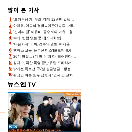
‘드라우닝 걔’ 우즈, 데뷔 12년만 일냈다…체조경기장 입성 확정
아이유, 이종석 결별→이관개방증…46장 꽉 채운 유애나 ♥ “열심히 사는 중”
‘견미리 딸’ 이유비, 금수저의 여유…청순 미모에 반전 슬림 라인
수애, 변함 없는 품격[스타화보]
‘나솔사계’ 국화, 경수와 결별 후 재출연…첫인상 3표 몰표
엔믹스 설윤 ‘눈부신 미소’[포토엔HD]
26기 영철→8기 영수 ‘싹 다’ 헤어졌다 ‘나솔사계’ 충격의 현커 0쌍 (촌장TV)
김지수, 극한 폭염 끝난 유럽 프라하서 쾌적한 여름나기 “선풍기만으로 지내”
밖에선 폭로전, TV선 싱글벙글‥황정민 ‘틈만 나면’ 출연, 피로감은 시청자 몫
황정민 여론 또 뒤집혔다 “먼저 건 전화 62통, 그만 연락해” vs 女팬 “녹취 다 올려” 진흙탕 싸움