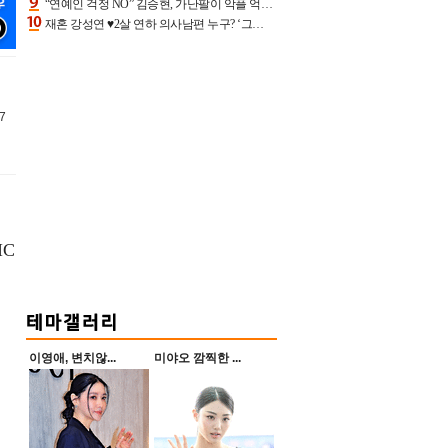
“연예인 걱정 NO” 김승현, 가난팔이 악플 억울할만‥아내+딸과 日 여행
재혼 강성연 ♥2살 연하 의사남편 누구? ‘그알’ 자문의에 훈남 비주얼 초엘리트 스펙 [종합]
7
IC
이영애, 변치않...
미야오 깜찍한 ...