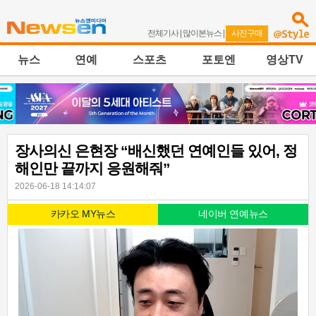
전체기사
|
많이본뉴스
|
사진구매
뉴스
연예
스포츠
포토엔
영상TV
장사의신 은현장 “배신했던 연예인들 있어, 정
해인만 끝까지 응원해줘”
2026-06-18 14:14:07
카카오 MY뉴스
네이버 연예뉴스