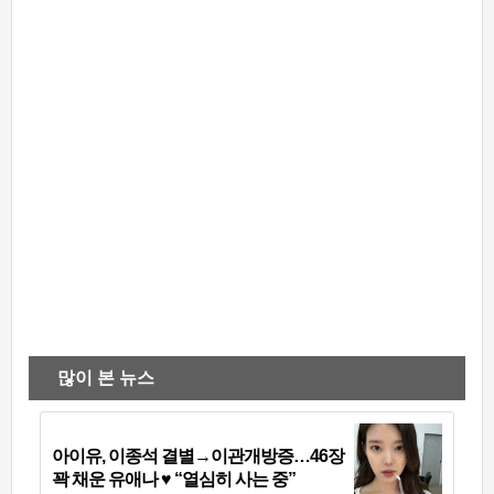
많이 본 뉴스
아이유, 이종석 결별→이관개방증…46장
꽉 채운 유애나 ♥ “열심히 사는 중”