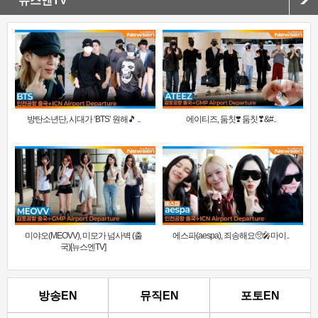
뉴스엔TV
방탄소년단, 시대가 ‘BTS’ 원해🎵 ..
에이티즈, 둠칫❣️ 둠칫❣&#..
미야오(MEOVV), 미모가 넘사벽 (출
에스파(aespa), 죄송해요🥺🎤마이..
국)[뉴스엔TV]
방송EN
뮤직EN
포토EN