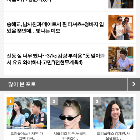
송혜교, 남사친과 데이트서 흰 티셔츠+청바지 입
었을 뿐인데…빛나는 미모
신동 살 너무 뺐나‥37㎏ 감량 부작용 “못 알아봐
서 요요 와야하나 고민”(전현무계획4)
많이 본 포토
트리플에스 김채연, 개
샤를리즈 테론, 독보적
트리플에스 김채연, 서
그맨 김규..
인 귀걸이..
울월드컵..