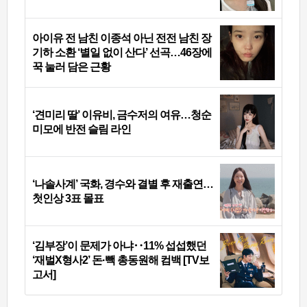
아이유 전 남친 이종석 아닌 전전 남친 장
기하 소환 ‘별일 없이 산다’ 선곡…46장에
꾹 눌러 담은 근황
‘견미리 딸’ 이유비, 금수저의 여유…청순
미모에 반전 슬림 라인
‘나솔사계’ 국화, 경수와 결별 후 재출연…
첫인상 3표 몰표
‘김부장’이 문제가 아냐‥11% 섭섭했던
‘재벌X형사2’ 돈·빽 총동원해 컴백 [TV보
고서]