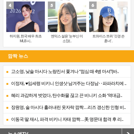
하지원, 한국 배우 최초
엔믹스 설윤 ‘눈부신 미
트와이스 쯔위 ‘갓경 쓴
MLB 시..
소’[포..
훈녀’..
깜짝 뉴스
고소영, 낮술 마시다 노량진서 쫓겨나 “점심 때 4병 마셔”(바..
이정재, ♥임세령 비키니 인생샷 남겨주는 다정남‥파파라치에 ..
혜리 과감하게 벗었다, 탄수화물 끊고 끈 비니키 소화 ‘역대급..
장원영, 술 마시다 흘러내린 옷자락 깜짝…리즈 갱신한 인형 비..
이동국 딸 재시, 파격 비키니 자태 깜짝…美 명문대 합격 후 리..