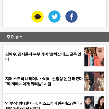
주요 뉴스
김혜수, 김지훈과 부부 케미 ‘얼빡샷’에도 굴욕 없
어
지퍼 스르륵 내리더니‥비비, 선정성 논란 터졌다
“왜 저래vs이게 워터밤” 시끌
‘김부장’ 최대훈 아내, 미스코리아 善+미스 인터내
셔널 3위 ♥장윤서였다