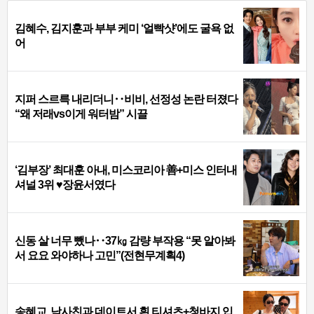
김혜수, 김지훈과 부부 케미 ‘얼빡샷’에도 굴욕 없
어
지퍼 스르륵 내리더니‥비비, 선정성 논란 터졌다
“왜 저래vs이게 워터밤” 시끌
‘김부장’ 최대훈 아내, 미스코리아 善+미스 인터내
셔널 3위 ♥장윤서였다
신동 살 너무 뺐나‥37㎏ 감량 부작용 “못 알아봐
서 요요 와야하나 고민”(전현무계획4)
송혜교, 남사친과 데이트서 흰 티셔츠+청바지 입