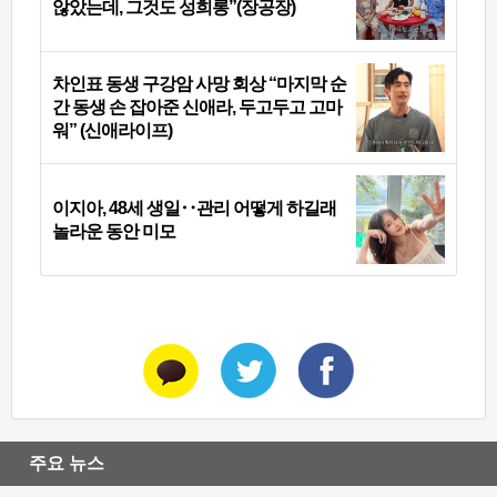
않았는데, 그것도 성희롱”(장공장)
차인표 동생 구강암 사망 회상 “마지막 순
간 동생 손 잡아준 신애라, 두고두고 고마
워” (신애라이프)
이지아, 48세 생일‥관리 어떻게 하길래
놀라운 동안 미모
주요 뉴스