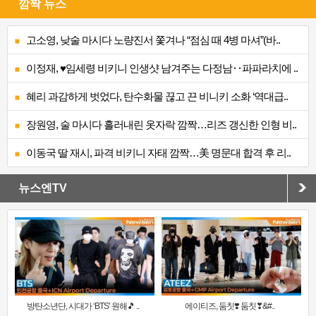
깜짝 뉴스
고소영, 낮술 마시다 노량진서 쫓겨나 “점심 때 4병 마셔”(바..
이정재, ♥임세령 비키니 인생샷 남겨주는 다정남‥파파라치에 ..
혜리 과감하게 벗었다, 탄수화물 끊고 끈 비니키 소화 ‘역대급..
장원영, 술 마시다 흘러내린 옷자락 깜짝…리즈 갱신한 인형 비..
이동국 딸 재시, 파격 비키니 자태 깜짝…美 명문대 합격 후 리..
뉴스엔TV
방탄소년단, 시대가 ‘BTS’ 원해🎵 ..
에이티즈, 둠칫❣️ 둠칫❣&#..