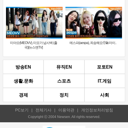
미야오(MEOVV), 미모가 넘사벽 (출
에스파(aespa), 죄송해요🥺🎤마이..
국)[뉴스엔TV]
방송EN
뮤직EN
포토EN
생활.문화
스포츠
IT.게임
경제
정치
사회
PC보기
|
전체기사
|
이용약관
|
개인정보처리방침
Copyright ⓒ 2004 Newsen. All rights reserved.