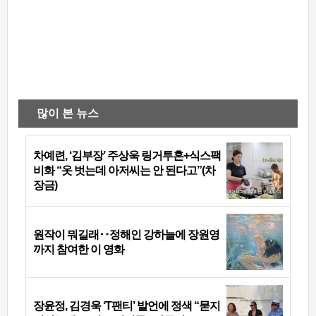
많이 본 뉴스
차예련, ‘김부장’ 주상욱 링거투혼+식스팩
비화 “옷 벗는데 아저씨는 안 된다고”(차
장금)
원작이 뭐길래‥정해인 강하늘에 장원영
까지 참여한 이 영화
장윤정, 김경욱 ‘T팬티’ 발언에 정색 “묻지