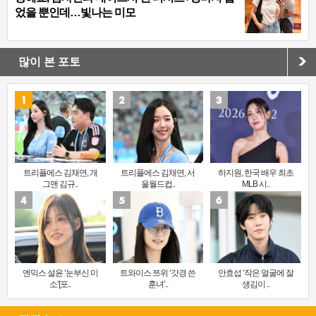
었을 뿐인데…빛나는 미모
많이 본 포토
트리플에스 김채연, 개
트리플에스 김채연, 서
하지원, 한국 배우 최초
그맨 김규..
울월드컵..
MLB 시..
엔믹스 설윤 ‘눈부신 미
트와이스 쯔위 ‘갓경 쓴
안효섭 ‘작은 얼굴에 잘
소’[포..
훈녀’..
생김이 ..