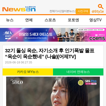
전체기사
|
많이본뉴스
|
사진구매
뉴스
연예
스포츠
포토엔
영상TV
32기 돌싱 옥순, 자기소개 후 인기폭발 몰표
“옥순이 옥순했네” (나솔)[어제TV]
2026-06-18 06:27:35
카카오 MY뉴스
네이버 연예뉴스