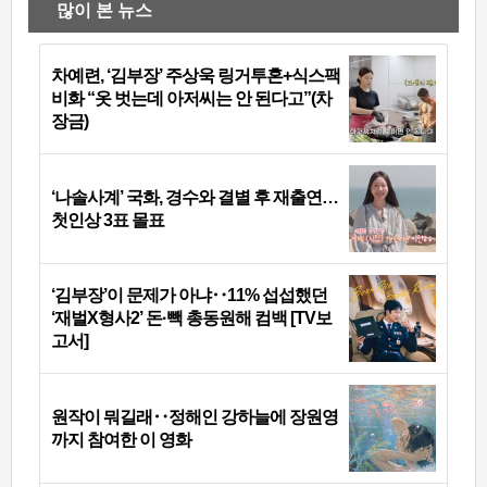
많이 본 뉴스
차예련, ‘김부장’ 주상욱 링거투혼+식스팩
비화 “옷 벗는데 아저씨는 안 된다고”(차
장금)
‘나솔사계’ 국화, 경수와 결별 후 재출연…
첫인상 3표 몰표
‘김부장’이 문제가 아냐‥11% 섭섭했던
‘재벌X형사2’ 돈·빽 총동원해 컴백 [TV보
고서]
원작이 뭐길래‥정해인 강하늘에 장원영
까지 참여한 이 영화