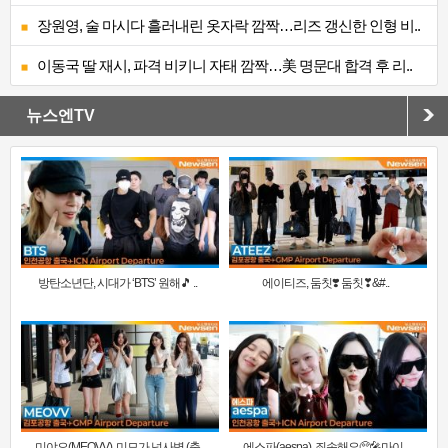
장원영, 술 마시다 흘러내린 옷자락 깜짝…리즈 갱신한 인형 비..
이동국 딸 재시, 파격 비키니 자태 깜짝…美 명문대 합격 후 리..
뉴스엔TV
방탄소년단, 시대가 ‘BTS’ 원해🎵 ..
에이티즈, 둠칫❣️ 둠칫❣&#..
미야오(MEOVV), 미모가 넘사벽 (출
에스파(aespa), 죄송해요🥺🎤마이..