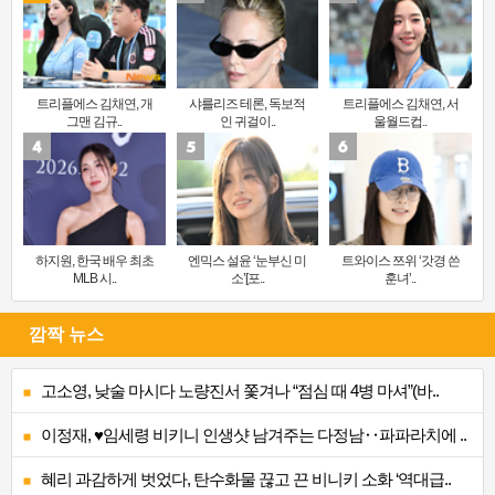
트리플에스 김채연, 개
샤를리즈 테론, 독보적
트리플에스 김채연, 서
그맨 김규..
인 귀걸이..
울월드컵..
하지원, 한국 배우 최초
엔믹스 설윤 ‘눈부신 미
트와이스 쯔위 ‘갓경 쓴
MLB 시..
소’[포..
훈녀’..
깜짝 뉴스
고소영, 낮술 마시다 노량진서 쫓겨나 “점심 때 4병 마셔”(바..
이정재, ♥임세령 비키니 인생샷 남겨주는 다정남‥파파라치에 ..
혜리 과감하게 벗었다, 탄수화물 끊고 끈 비니키 소화 ‘역대급..