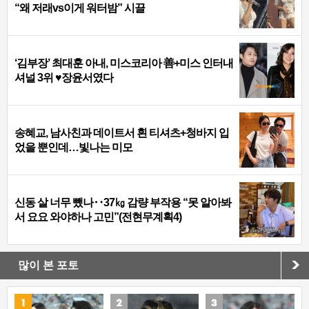
“왜 저래vs이게 워터밤” 시끌
‘김부장’ 최대훈 아내, 미스코리아 善+미스 인터내
셔널 3위 ♥장윤서였다
송혜교, 남사친과 데이트서 흰 티셔츠+청바지 입
었을 뿐인데…빛나는 미모
신동 살 너무 뺐나‥37㎏ 감량 부작용 “못 알아봐
서 요요 와야하나 고민”(전현무계획4)
많이 본 포토