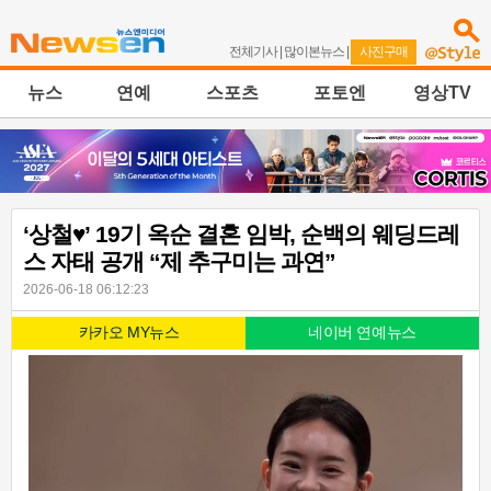
전체기사
|
많이본뉴스
|
사진구매
뉴스
연예
스포츠
포토엔
영상TV
‘상철♥’ 19기 옥순 결혼 임박, 순백의 웨딩드레
스 자태 공개 “제 추구미는 과연”
2026-06-18 06:12:23
카카오 MY뉴스
네이버 연예뉴스