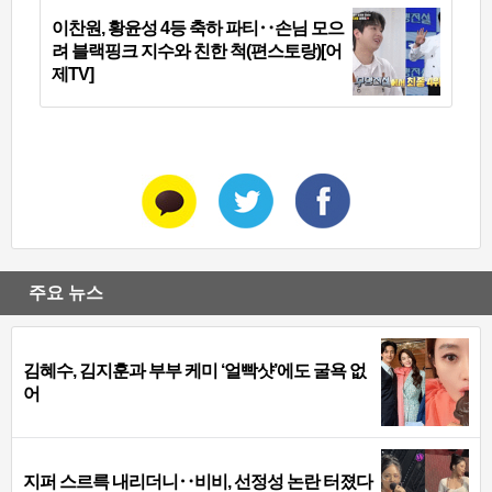
이찬원, 황윤성 4등 축하 파티‥손님 모으
려 블랙핑크 지수와 친한 척(편스토랑)[어
제TV]
주요 뉴스
김혜수, 김지훈과 부부 케미 ‘얼빡샷’에도 굴욕 없
어
지퍼 스르륵 내리더니‥비비, 선정성 논란 터졌다