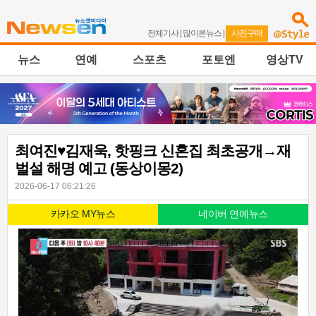
전체기사
|
많이본뉴스
|
사진구매
뉴스
연예
스포츠
포토엔
영상TV
최여진♥김재욱, 핫핑크 신혼집 최초공개→재
벌설 해명 예고 (동상이몽2)
2026-06-17 06:21:26
카카오 MY뉴스
네이버 연예뉴스