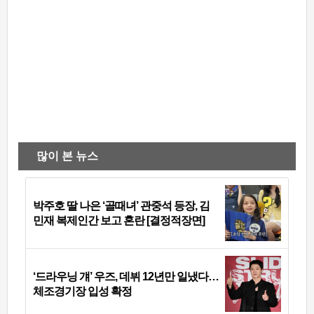
많이 본 뉴스
박주호 딸 나은 ‘골때녀’ 관중석 등장, 김
민재 복제인간 보고 혼란 [결정적장면]
‘드라우닝 걔’ 우즈, 데뷔 12년만 일냈다…
체조경기장 입성 확정