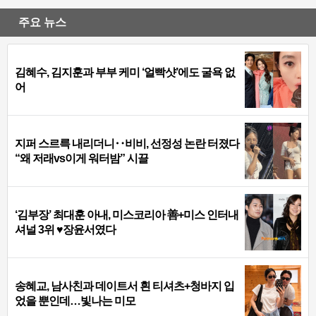
주요 뉴스
김혜수, 김지훈과 부부 케미 ‘얼빡샷’에도 굴욕 없
어
지퍼 스르륵 내리더니‥비비, 선정성 논란 터졌다
“왜 저래vs이게 워터밤” 시끌
‘김부장’ 최대훈 아내, 미스코리아 善+미스 인터내
셔널 3위 ♥장윤서였다
송혜교, 남사친과 데이트서 흰 티셔츠+청바지 입
었을 뿐인데…빛나는 미모