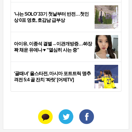
‘나는 SOLO’ 33기 첫날부터 반전…첫인
상 0표 영호, 호감남 급부상
아이유, 이종석 결별→이관개방증…46장
꽉 채운 유애나 ♥ “열심히 사는 중”
‘골때녀’ 올스타전, 마시마 포트트릭 맹추
격전 5:4 골 잔치 ‘짜릿’ [어제TV]