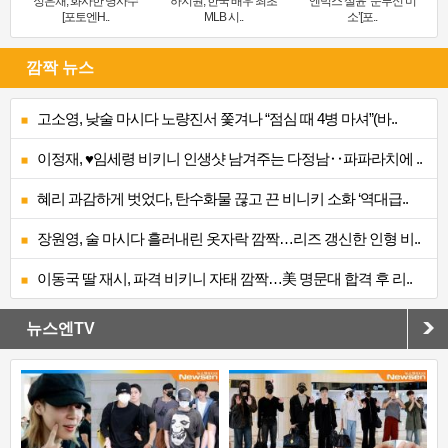
정은채, 화사한 명사수
하지원, 한국 배우 최초
엔믹스 설윤 ‘눈부신 미
[포토엔H..
MLB 시..
소’[포..
깜짝 뉴스
고소영, 낮술 마시다 노량진서 쫓겨나 “점심 때 4병 마셔”(바..
이정재, ♥임세령 비키니 인생샷 남겨주는 다정남‥파파라치에 ..
혜리 과감하게 벗었다, 탄수화물 끊고 끈 비니키 소화 ‘역대급..
장원영, 술 마시다 흘러내린 옷자락 깜짝…리즈 갱신한 인형 비..
이동국 딸 재시, 파격 비키니 자태 깜짝…美 명문대 합격 후 리..
뉴스엔TV