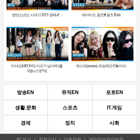
방탄소년단, 시대가 ‘BTS’ 원해🎵 ..
에이티즈, 둠칫❣️ 둠칫❣&#..
미야오(MEOVV), 미모가 넘사벽 (출
에스파(aespa), 죄송해요🥺🎤마이..
국)[뉴스엔TV]
방송EN
뮤직EN
포토EN
생활.문화
스포츠
IT.게임
경제
정치
사회
PC보기
|
전체기사
|
이용약관
|
개인정보처리방침