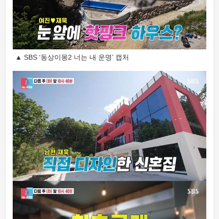
▲ SBS ‘동상이몽2 너는 내 운명’ 캡처