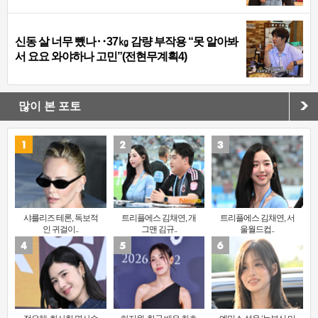
신동 살 너무 뺐나‥37㎏ 감량 부작용 “못 알아봐
서 요요 와야하나 고민”(전현무계획4)
많이 본 포토
샤를리즈 테론, 독보적
트리플에스 김채연, 개
트리플에스 김채연, 서
인 귀걸이..
그맨 김규..
울월드컵..