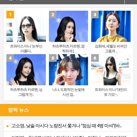
트와이스 미나 ‘눈부신
하츠투하츠 카르멘, 깜
김희애, 세월도 비켜간
아름다..
찍하게 [..
고품격 ..
하츠투하츠 카르멘, 싱
나나, 도회적인 눈빛에
트와이스 미나 ‘대만으
그럽게 인..
시선 집..
로 가요~..
깜짝 뉴스
고소영, 낮술 마시다 노량진서 쫓겨나 “점심 때 4병 마셔”(바..