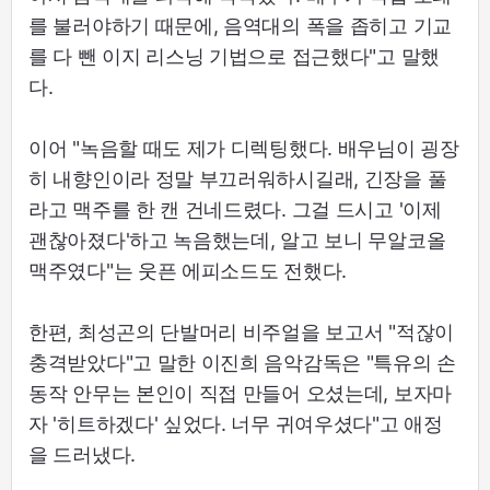
를 불러야하기 때문에, 음역대의 폭을 좁히고 기교
를 다 뺀 이지 리스닝 기법으로 접근했다"고 말했
다.
이어 "녹음할 때도 제가 디렉팅했다. 배우님이 굉장
히 내향인이라 정말 부끄러워하시길래, 긴장을 풀
라고 맥주를 한 캔 건네드렸다. 그걸 드시고 '이제
괜찮아졌다'하고 녹음했는데, 알고 보니 무알코올
맥주였다"는 웃픈 에피소드도 전했다.
한편, 최성곤의 단발머리 비주얼을 보고서 "적잖이
충격받았다"고 말한 이진희 음악감독은 "특유의 손
동작 안무는 본인이 직접 만들어 오셨는데, 보자마
자 '히트하겠다' 싶었다. 너무 귀여우셨다"고 애정
을 드러냈다.