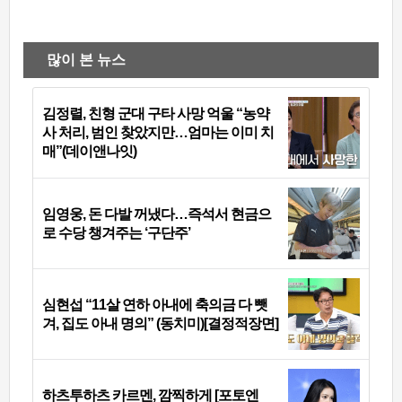
많이 본 뉴스
김정렬, 친형 군대 구타 사망 억울 “농약
사 처리, 범인 찾았지만…엄마는 이미 치
매”(데이앤나잇)
임영웅, 돈 다발 꺼냈다…즉석서 현금으
로 수당 챙겨주는 ‘구단주’
심현섭 “11살 연하 아내에 축의금 다 뺏
겨, 집도 아내 명의” (동치미)[결정적장면]
하츠투하츠 카르멘, 깜찍하게 [포토엔