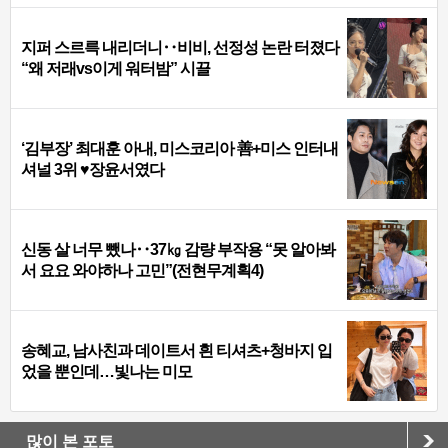
지퍼 스르륵 내리더니‥비비, 선정성 논란 터졌다
“왜 저래vs이게 워터밤” 시끌
‘김부장’ 최대훈 아내, 미스코리아 善+미스 인터내
셔널 3위 ♥장윤서였다
신동 살 너무 뺐나‥37㎏ 감량 부작용 “못 알아봐
서 요요 와야하나 고민”(전현무계획4)
송혜교, 남사친과 데이트서 흰 티셔츠+청바지 입
었을 뿐인데…빛나는 미모
많이 본 포토