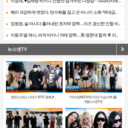
이정재, ♥임세령 비키니 인생샷 남겨주는 다정남‥파파라치에 ..
혜리 과감하게 벗었다, 탄수화물 끊고 끈 비니키 소화 ‘역대급..
장원영, 술 마시다 흘러내린 옷자락 깜짝…리즈 갱신한 인형 비..
이동국 딸 재시, 파격 비키니 자태 깜짝…美 명문대 합격 후 리..
뉴스엔TV
방탄소년단, 시대가 ‘BTS’ 원해🎵 ..
미야오(MEOVV), 미모가 넘사벽 (출
국)[뉴스엔TV]