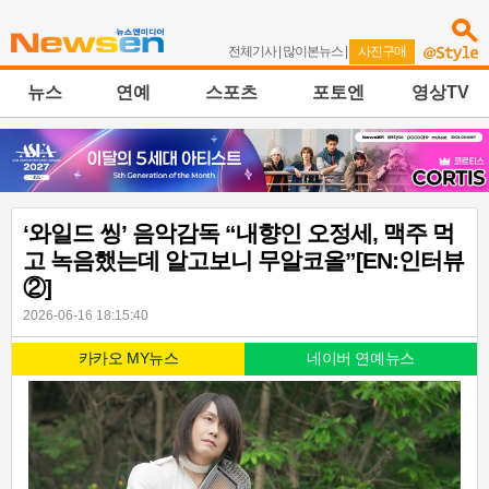
전체기사
|
많이본뉴스
|
사진구매
뉴스
연예
스포츠
포토엔
영상TV
‘와일드 씽’ 음악감독 “내향인 오정세, 맥주 먹
고 녹음했는데 알고보니 무알코올”[EN:인터뷰
②]
2026-06-16 18:15:40
카카오 MY뉴스
네이버 연예뉴스