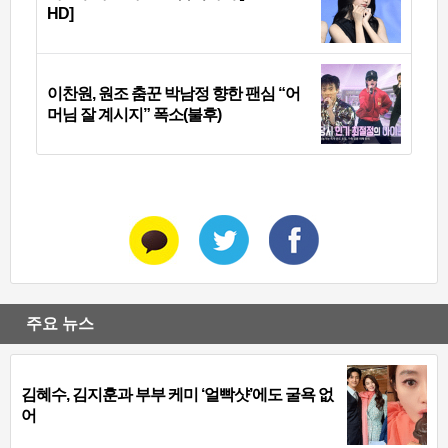
HD]
이찬원, 원조 춤꾼 박남정 향한 팬심 “어
머님 잘 계시지” 폭소(불후)
주요 뉴스
김혜수, 김지훈과 부부 케미 ‘얼빡샷’에도 굴욕 없
어