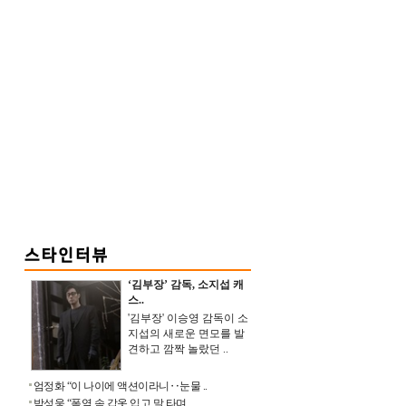
‘김부장’ 감독, 소지섭 캐
스..
'김부장' 이승영 감독이 소
지섭의 새로운 면모를 발
견하고 깜짝 놀랐던 ..
엄정화 “이 나이에 액션이라니‥눈물 ..
박성웅 “폭염 속 갑옷 입고 말 타며 ..