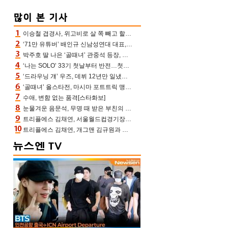
이승철 겹경사, 위고비로 살 쪽 빼고 할아버지 된다‥마음으로 낳은 딸 임신 자랑(유퀴즈)
‘71만 유튜버’ 배인규 신남성연대 대표, 오늘(5일) 숨진 채 발견…향년 36세
박주호 딸 나은 ‘골때녀’ 관중석 등장, 김민재 복제인간 보고 혼란 [결정적장면]
‘나는 SOLO’ 33기 첫날부터 반전…첫인상 0표 영호, 호감남 급부상
‘드라우닝 걔’ 우즈, 데뷔 12년만 일냈다…체조경기장 입성 확정
‘골때녀’ 올스타전, 마시마 포트트릭 맹추격전 5:4 골 잔치 ‘짜릿’ [어제TV]
수애, 변함 없는 품격[스타화보]
눈물겨운 음문석, 무명 때 받은 부친의 전재산→폐암 父 세상 떠나기 전 여행(유퀴즈)[어제TV]
트리플에스 김채연, 서울월드컵경기장에 뜬 맨시티 여신 [포토엔HD]
트리플에스 김채연, 개그맨 김규원과 함께 프리뷰쇼 진행 [포토엔HD]