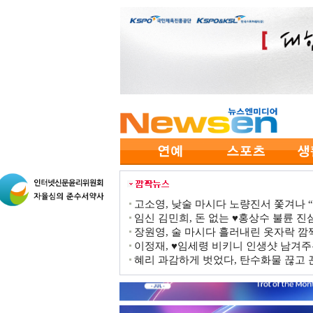
고소영, 낮술 마시다 노량진서 쫓겨나 “점
임신 김민희, 돈 없는 ♥홍상수 불륜 진심
장원영, 술 마시다 흘러내린 옷자락 
이정재, ♥임세령 비키니 인생샷 남겨주
혜리 과감하게 벗었다, 탄수화물 끊고 끈