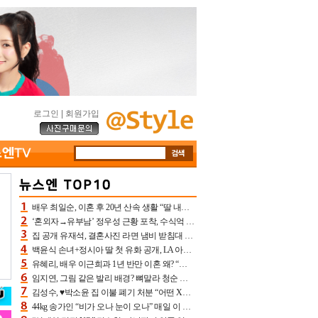
로그인
|
회원가입
배우 최일순, 이혼 후 20년 산속 생활 “딸 내가 버렸다고 원망‥맘 아파”(특종)[어제TV]
‘혼외자→유부남’ 정우성 근황 포착, 수식억 해킹 피해 후배 만났다 “존경하는”
집 공개 유재석, 결혼사진 라면 냄비 받침대 되고 분노‥가족사진도 피해(놀뭐)[어제TV]
백윤식 손녀+정시아 딸 첫 유화 공개, LA 아트쇼→서울국제조각페스타 작가다운 수준급 실력
유혜리, 배우 이근희과 1년 반만 이혼 왜? “식칼 꽂고 의자 던져” 충격 폭로(특종)[어제TV]
임지연, 그림 같은 발리 배경? 뼈말라 청순 비키니 핏에 상대 안 되네
김성수, ♥박소윤 집 이불 폐기 처분 “어떤 X이랑 썼을지 몰라” 질투(신랑수업2)[어제TV]
44kg 송가인 “비가 오나 눈이 오나” 매일 이 운동, 허벅지 근육량 상승+체지방 감소