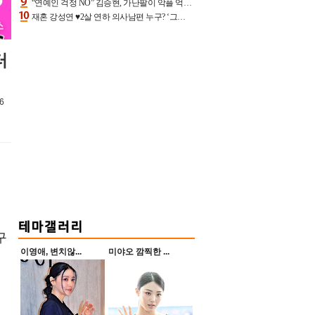
“연예인 걱정 NO” 김승현, 가난팔이 악플 억울할만‥아내+딸과 日 여행
재혼 강성연 ♥2살 연하 의사남편 누구? ‘그알’ 자문의에 훈남 비주얼 초엘리트 스펙 [종합]
터
6
구
이영애, 변치않...
미야오 깜찍한 ...