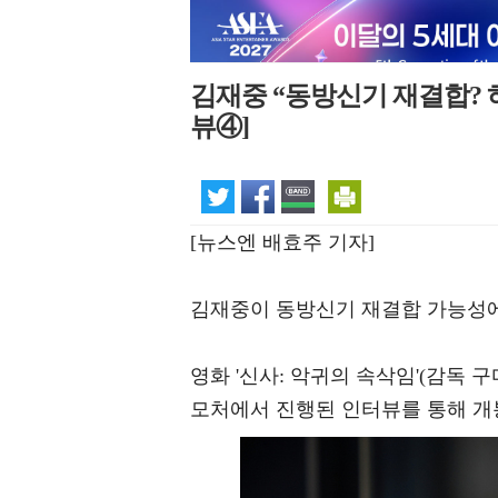
김재중 “동방신기 재결합? 하
뷰④]
[뉴스엔 배효주 기자]
김재중이 동방신기 재결합 가능성에 
영화 '신사: 악귀의 속삭임'(감독 
모처에서 진행된 인터뷰를 통해 개봉