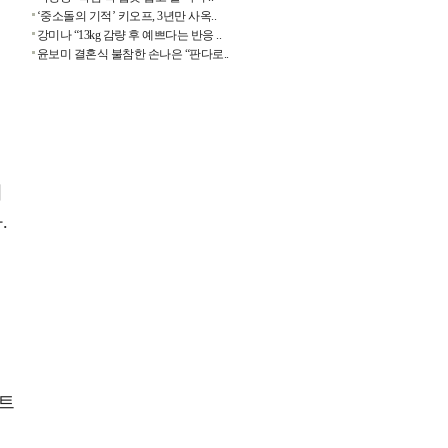
‘중소돌의 기적’ 키오프, 3년만 사옥..
강미나 “13kg 감량 후 예쁘다는 반응 ..
윤보미 결혼식 불참한 손나은 “판다로..
지
.
런트