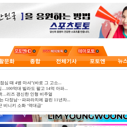
심 때 4병 마셔”(바로 그 고소...
…100억대 빌라도 팔고 14억 아파...
깜짝…리즈 갱신한 인형 비주얼
는 다정남‥파파라치에 걸린 11년차...
 비니키 소화 ‘역대급’