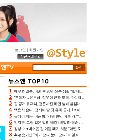
로그인
|
회원가입
배우 최일순, 이혼 후 20년 산속 생활 “딸 내가 버렸다고 원망‥맘 아파”(특종)[어제TV]
‘혼외자→유부남’ 정우성 근황 포착, 수식억 해킹 피해 후배 만났다 “존경하는”
집 공개 유재석, 결혼사진 라면 냄비 받침대 되고 분노‥가족사진도 피해(놀뭐)[어제TV]
백윤식 손녀+정시아 딸 첫 유화 공개, LA 아트쇼→서울국제조각페스타 작가다운 수준급 실력
유혜리, 배우 이근희과 1년 반만 이혼 왜? “식칼 꽂고 의자 던져” 충격 폭로(특종)[어제TV]
임지연, 그림 같은 발리 배경? 뼈말라 청순 비키니 핏에 상대 안 되네
김성수, ♥박소윤 집 이불 폐기 처분 “어떤 X이랑 썼을지 몰라” 질투(신랑수업2)[어제TV]
44kg 송가인 “비가 오나 눈이 오나” 매일 이 운동, 허벅지 근육량 상승+체지방 감소