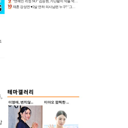
“연예인 걱정 NO” 김승현, 가난팔이 악플 억울할만‥아내+딸과 日 여행
재혼 강성연 ♥2살 연하 의사남편 누구? ‘그알’ 자문의에 훈남 비주얼 초엘리트 스펙 [종합]
1
,
이영애, 변치않...
미야오 깜찍한 ...
강