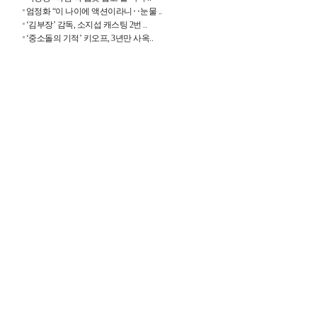
엄정화 “이 나이에 액션이라니‥눈물 ..
‘김부장’ 감독, 소지섭 캐스팅 2번 ..
‘중소돌의 기적’ 키오프, 3년만 사옥..