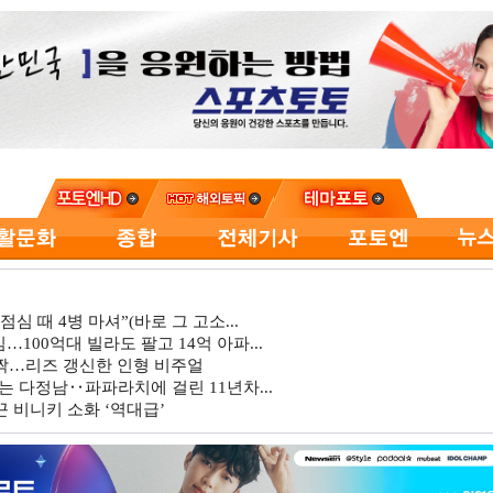
심 때 4병 마셔”(바로 그 고소...
…100억대 빌라도 팔고 14억 아파...
깜짝…리즈 갱신한 인형 비주얼
는 다정남‥파파라치에 걸린 11년차...
 비니키 소화 ‘역대급’