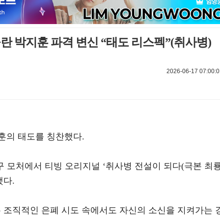
란 박지훈 파격 변신 “태도 리스펙”(취사병)
2026-06-17 07:00:0
훈의 태도를 칭찬했다.
구 모처에서 티빙 오리지널 ‘취사병 전설이 되다(극본 최룡
했다.
는 조직적인 은폐 시도 속에서도 자신의 소신을 지켜가는 