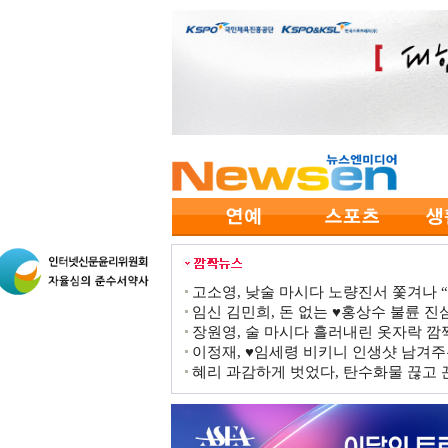
고소영, 낮술 마시다 노량진서 쫓겨나 “점
임신 김민희, 돈 없는 ♥홍상수 불륜 진심
장원영, 술 마시다 흘러내린 옷자락 
이정재, ♥임세령 비키니 인생샷 남겨주
혜리 과감하게 벗었다, 탄수화물 끊고 끈