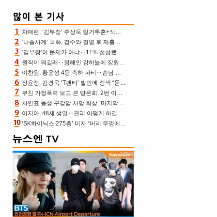
차예련, ‘김부장’ 주상욱 링거투혼+식스팩 비화 “옷 벗는데 아저씨는 안 된다고”(차장금)
‘나솔사계’ 국화, 경수와 결별 후 재출연…첫인상 3표 몰표
‘김부장’이 문제가 아냐‥11% 섭섭했던 ‘재벌X형사2’ 돈·빽 총동원해 컴백 [TV보고서]
원작이 뭐길래‥정해인 강하늘에 장원영까지 참여한 이 영화
이찬원, 황윤성 4등 축하 파티‥손님 모으려 블랙핑크 지수와 친한 척(편스토랑)[어제TV]
장윤정, 김경욱 ‘T팬티’ 발언에 정색 “묻지 않았는데, 그것도 성희롱”(장공장)
부친 가정폭력 보고 큰 방은희, 2번 이혼 후 잠수→母 고독사에 자책(특종세상)[어제TV]
차인표 동생 구강암 사망 회상 “마지막 순간 동생 손 잡아준 신애라, 두고두고 고마워” (신애라이프)
이지아, 48세 생일‥관리 어떻게 하길래 놀라운 동안 미모
‘SK하이닉스 275층’ 미자 “머리 뚜껑에서 사, 주식만 안 해도 돈 버는 것”