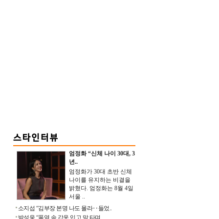
엄정화 “신체 나이 30대, 3
년..
엄정화가 30대 초반 신체
나이를 유지하는 비결을
밝혔다. 엄정화는 8월 4일
서울 ..
소지섭 “김부장 본명 나도 몰라‥들었..
박성웅 “폭염 속 갑옷 입고 말 타며 ..