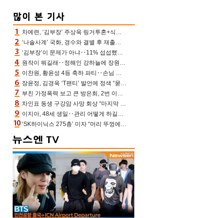
차예련, ‘김부장’ 주상욱 링거투혼+식스팩 비화 “옷 벗는데 아저씨는 안 된다고”(차장금)
‘나솔사계’ 국화, 경수와 결별 후 재출연…첫인상 3표 몰표
‘김부장’이 문제가 아냐‥11% 섭섭했던 ‘재벌X형사2’ 돈·빽 총동원해 컴백 [TV보고서]
원작이 뭐길래‥정해인 강하늘에 장원영까지 참여한 이 영화
이찬원, 황윤성 4등 축하 파티‥손님 모으려 블랙핑크 지수와 친한 척(편스토랑)[어제TV]
장윤정, 김경욱 ‘T팬티’ 발언에 정색 “묻지 않았는데, 그것도 성희롱”(장공장)
부친 가정폭력 보고 큰 방은희, 2번 이혼 후 잠수→母 고독사에 자책(특종세상)[어제TV]
차인표 동생 구강암 사망 회상 “마지막 순간 동생 손 잡아준 신애라, 두고두고 고마워” (신애라이프)
이지아, 48세 생일‥관리 어떻게 하길래 놀라운 동안 미모
‘SK하이닉스 275층’ 미자 “머리 뚜껑에서 사, 주식만 안 해도 돈 버는 것”