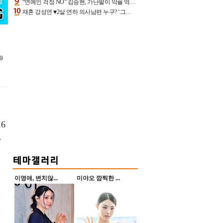
“연예인 걱정 NO” 김승현, 가난팔이 악플 억울할만‥아내+딸과 日 여행
재혼 강성연 ♥2살 연하 의사남편 누구? ‘그알’ 자문의에 훈남 비주얼 초엘리트 스펙 [종합]
9
6
파
이영애, 변치않...
미야오 깜찍한 ...