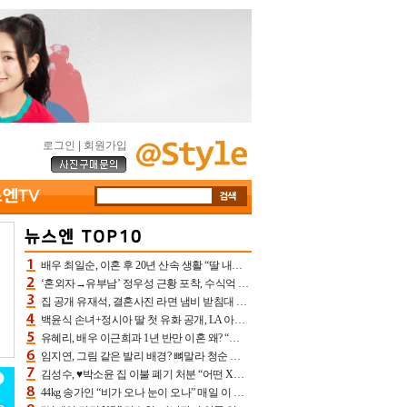
로그인
|
회원가입
배우 최일순, 이혼 후 20년 산속 생활 “딸 내가 버렸다고 원망‥맘 아파”(특종)[어제TV]
‘혼외자→유부남’ 정우성 근황 포착, 수식억 해킹 피해 후배 만났다 “존경하는”
집 공개 유재석, 결혼사진 라면 냄비 받침대 되고 분노‥가족사진도 피해(놀뭐)[어제TV]
백윤식 손녀+정시아 딸 첫 유화 공개, LA 아트쇼→서울국제조각페스타 작가다운 수준급 실력
유혜리, 배우 이근희과 1년 반만 이혼 왜? “식칼 꽂고 의자 던져” 충격 폭로(특종)[어제TV]
임지연, 그림 같은 발리 배경? 뼈말라 청순 비키니 핏에 상대 안 되네
김성수, ♥박소윤 집 이불 폐기 처분 “어떤 X이랑 썼을지 몰라” 질투(신랑수업2)[어제TV]
44kg 송가인 “비가 오나 눈이 오나” 매일 이 운동, 허벅지 근육량 상승+체지방 감소