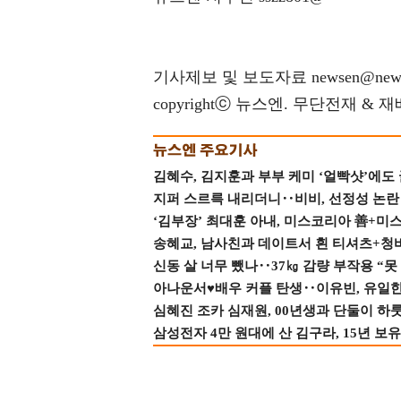
기사제보 및 보도자료 newsen@news
copyrightⓒ 뉴스엔. 무단전재 & 
김혜수, 김지훈과 부부 케미 ‘얼빡샷’에도
지퍼 스르륵 내리더니‥비비, 선정성 논란 터
‘김부장’ 최대훈 아내, 미스코리아 善+미
송혜교, 남사친과 데이트서 흰 티셔츠+청
신동 살 너무 뺐나‥37㎏ 감량 부작용 “못
아나운서♥배우 커플 탄생‥이유빈, 유일한 최
심혜진 조카 심재원, 00년생과 단둘이 하룻밤
삼성전자 4만 원대에 산 김구라, 15년 보유