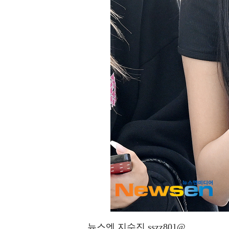
뉴스엔 지수진 sszz801@