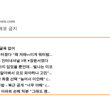
en.com
재배포 금지
 굴욕 없어
졌다 “왜 저래vs이게 워터밤...
스 인터내셔널 3위 ♥장윤서였다
바지 입었을 뿐인데…빛나는 미모
 알아봐서 요요 와야하나 고민”...
종 선택 “늦어서 미안해” (...
→복근 공개 “너무 야해” (...
 아파트 손해 처분 “그래도 괜...