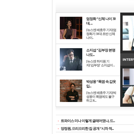
엄정화 “신체 나이 30
대, ...
[뉴스엔 배효주 기자]엄
정화가 30대 초반 신체
나이..
소지섭 “김부장 본명
나도...
[뉴스엔 하지원 기
자]'김부장' 소지섭이 ..
박성웅 “폭염 속 갑옷
입...
[뉴스엔 배효주 기자]박
성웅이 폭염에도 불구
하고 K..
-
트와이스 미나 이렇게 글래머였나, 드...
-
양정원, 으리으리한 집 공개 “시차 적...