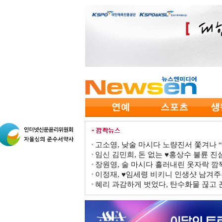
고소영, 낮술 마시다 노량진서 쫓겨나 “점
임신 김민희, 돈 없는 ♥홍상수 불륜 진심
장원영, 술 마시다 흘러내린 옷자락 
이정재, ♥임세령 비키니 인생샷 남겨주
혜리 과감하게 벗었다, 탄수화물 끊고 끈