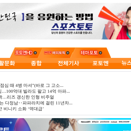
심 때 4병 마셔”(바로 그 고소...
…100억대 빌라도 팔고 14억 아파...
깜짝…리즈 갱신한 인형 비주얼
는 다정남‥파파라치에 걸린 11년차...
 비니키 소화 ‘역대급’