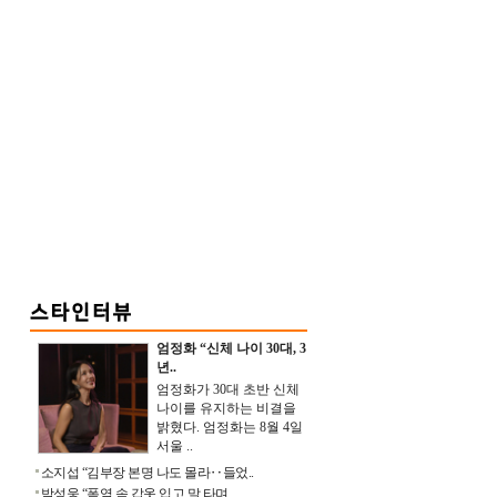
엄정화 “신체 나이 30대, 3
년..
엄정화가 30대 초반 신체
나이를 유지하는 비결을
밝혔다. 엄정화는 8월 4일
서울 ..
소지섭 “김부장 본명 나도 몰라‥들었..
박성웅 “폭염 속 갑옷 입고 말 타며 ..