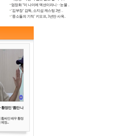
엄정화 “이 나이에 액션이라니‥눈물 ..
‘김부장’ 감독, 소지섭 캐스팅 2번 ..
‘중소돌의 기적’ 키오프, 3년만 사옥..
‥황정민 ‘틈만 나
 휩싸인 배우 황정
예정...