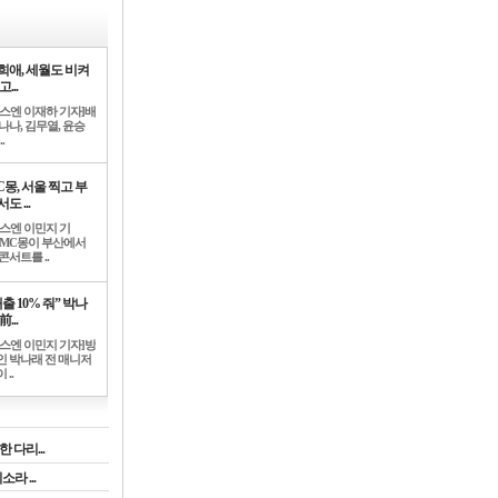
희애, 세월도 비켜
고...
뉴스엔 이재하 기자]배
나나, 김무열, 윤승
.
C몽, 서울 찍고 부
도 ...
뉴스엔 이민지 기
]MC몽이 부산에서
콘서트를 ..
출 10% 줘” 박나
前...
뉴스엔 이민지 기자]방
인 박나래 전 매니저
 ..
 다리...
라 ...