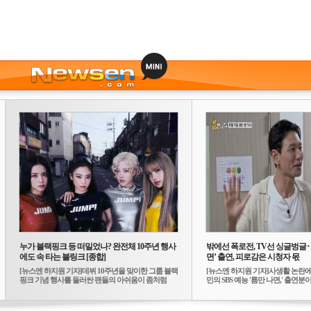
누가 블랙핑크 등 떠밀었나? 완전체 10주년 행사
밖에선 폭로전, TV선 싱글벙글
에도 속 타는 블링크 [종합]
면’ 출연, 피로감은 시청자 몫
[뉴스엔 하지원 기자]데뷔 10주년을 맞이한 그룹 블랙
[뉴스엔 하지원 기자]사생활 논란에
핑크 기념 행사를 둘러싼 팬들의 아쉬움이 좀처럼
민의 SBS 예능 '틈만 나면,' 출연분이 
가...