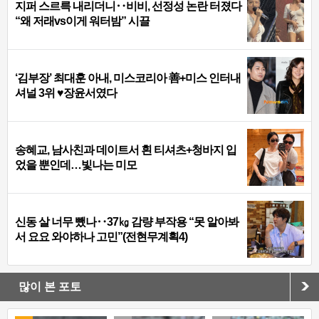
지퍼 스르륵 내리더니‥비비, 선정성 논란 터졌다
“왜 저래vs이게 워터밤” 시끌
‘김부장’ 최대훈 아내, 미스코리아 善+미스 인터내
셔널 3위 ♥장윤서였다
송혜교, 남사친과 데이트서 흰 티셔츠+청바지 입
었을 뿐인데…빛나는 미모
신동 살 너무 뺐나‥37㎏ 감량 부작용 “못 알아봐
서 요요 와야하나 고민”(전현무계획4)
많이 본 포토