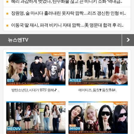
혜리 과감하게 벗었다, 탄수화물 끊고 끈 비니키 소화 ‘역대급..
장원영, 술 마시다 흘러내린 옷자락 깜짝…리즈 갱신한 인형 비..
이동국 딸 재시, 파격 비키니 자태 깜짝…美 명문대 합격 후 리..
뉴스엔TV
방탄소년단, 시대가 ‘BTS’ 원해🎵 ..
에이티즈, 둠칫❣️ 둠칫❣&#..