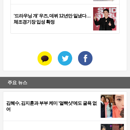
‘드라우닝 걔’ 우즈, 데뷔 12년만 일냈다…
체조경기장 입성 확정
주요 뉴스
김혜수, 김지훈과 부부 케미 ‘얼빡샷’에도 굴욕 없
어