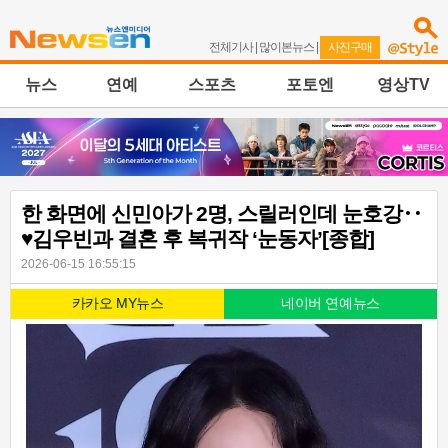
전체기사
|
많이본뉴스
|
사진구매
뉴스
연예
스포츠
포토엔
영상TV
한 화면에 신민아가 2명, 스릴러인데 눈호강‥
♥김우빈과 결혼 후 복귀작 ‘눈동자’[종합]
2026-06-15 16:55:15
카카오 MY뉴스
네이버 연예뉴스