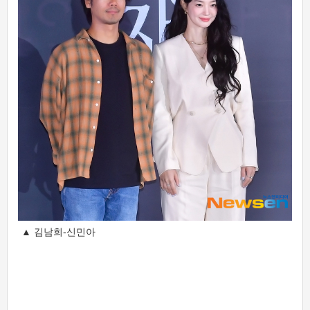
▲ 김남희-신민아