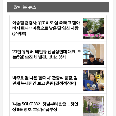
많이 본 뉴스
이승철 겹경사, 위고비로 살 쪽 빼고 할아
버지 된다‥마음으로 낳은 딸 임신 자랑
(유퀴즈)
‘71만 유튜버’ 배인규 신남성연대 대표, 오
늘(5일) 숨진 채 발견…향년 36세
박주호 딸 나은 ‘골때녀’ 관중석 등장, 김
민재 복제인간 보고 혼란 [결정적장면]
‘나는 SOLO’ 33기 첫날부터 반전…첫인
상 0표 영호, 호감남 급부상