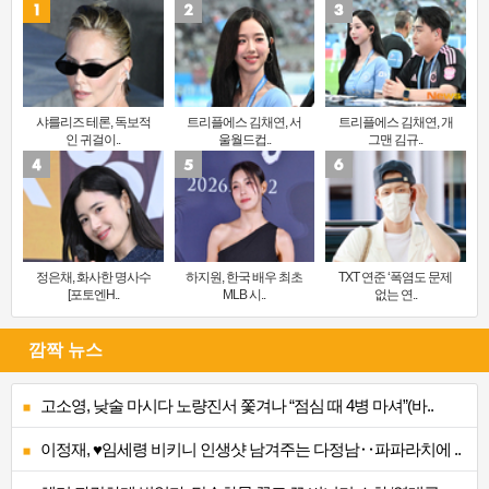
샤를리즈 테론, 독보적
트리플에스 김채연, 서
트리플에스 김채연, 개
인 귀걸이..
울월드컵..
그맨 김규..
정은채, 화사한 명사수
하지원, 한국 배우 최초
TXT 연준 ‘폭염도 문제
[포토엔H..
MLB 시..
없는 연..
깜짝 뉴스
고소영, 낮술 마시다 노량진서 쫓겨나 “점심 때 4병 마셔”(바..
이정재, ♥임세령 비키니 인생샷 남겨주는 다정남‥파파라치에 ..