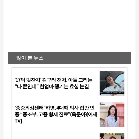
많이 본 뉴스
‘17억 빚잔치’ 김구라 전처, 아들 그리는
“나 뿐인데” 친엄마 챙기는 효심 눈길
‘중증외상센터’ 하영, 4대째 의사 집안 인
증 “증조부, 고종 황제 진료”(옥문아)[어제
TV]