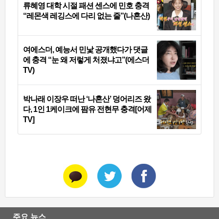
류혜영 대학 시절 패션 센스에 민호 충격
“레몬색 레깅스에 다리 없는 줄”(나혼산)
여에스더, 예능서 민낯 공개했다가 댓글
에 충격 “눈 왜 저렇게 처졌냐고”(에스더
TV)
박나래 이장우 떠난 ‘나혼산’ 덩어리즈 왔
다, 1인 1케이크에 팜유 전현무 충격[어제
TV]
주요 뉴스