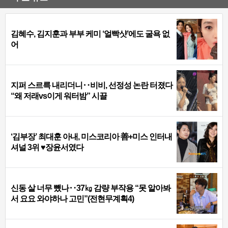
김혜수, 김지훈과 부부 케미 ‘얼빡샷’에도 굴욕 없
어
지퍼 스르륵 내리더니‥비비, 선정성 논란 터졌다
“왜 저래vs이게 워터밤” 시끌
‘김부장’ 최대훈 아내, 미스코리아 善+미스 인터내
셔널 3위 ♥장윤서였다
신동 살 너무 뺐나‥37㎏ 감량 부작용 “못 알아봐
서 요요 와야하나 고민”(전현무계획4)