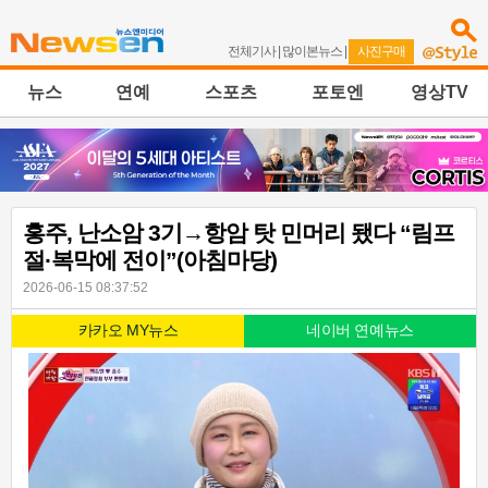
전체기사
|
많이본뉴스
|
사진구매
뉴스
연예
스포츠
포토엔
영상TV
홍주, 난소암 3기→항암 탓 민머리 됐다 “림프
절·복막에 전이”(아침마당)
2026-06-15 08:37:52
카카오 MY뉴스
네이버 연예뉴스