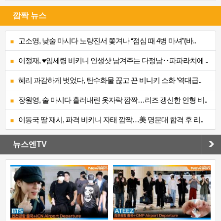
깜짝 뉴스
고소영, 낮술 마시다 노량진서 쫓겨나 “점심 때 4병 마셔”(바..
이정재, ♥임세령 비키니 인생샷 남겨주는 다정남‥파파라치에 ..
혜리 과감하게 벗었다, 탄수화물 끊고 끈 비니키 소화 ‘역대급..
장원영, 술 마시다 흘러내린 옷자락 깜짝…리즈 갱신한 인형 비..
이동국 딸 재시, 파격 비키니 자태 깜짝…美 명문대 합격 후 리..
뉴스엔TV