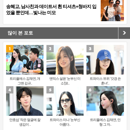
송혜교, 남사친과 데이트서 흰 티셔츠+청바지 입
었을 뿐인데…빛나는 미모
많이 본 포토
트리플에스 김채연, 개
엔믹스 설윤 ‘눈부신 미
트와이스 쯔위 ‘갓경 쓴
그맨 김규..
소’[포..
훈녀’..
안효섭 ‘작은 얼굴에 잘
트와이스 미나 ‘눈부신
트리플에스 김채연, 인
생김이 ..
아름다..
형 그 자..