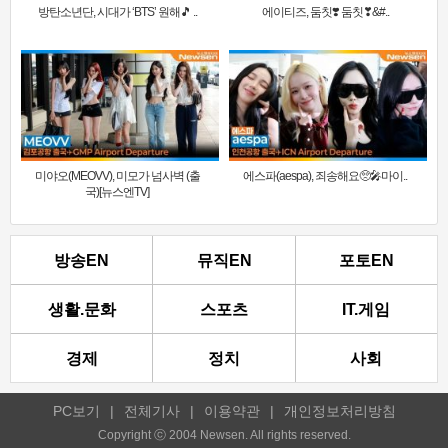
방탄소년단, 시대가 ‘BTS’ 원해🎵 ..
에이티즈, 둠칫❣️ 둠칫❣&#..
미야오(MEOVV), 미모가 넘사벽 (출
에스파(aespa), 죄송해요🥺🎤마이..
국)[뉴스엔TV]
방송EN
뮤직EN
포토EN
생활.문화
스포츠
IT.게임
경제
정치
사회
PC보기
|
전체기사
|
이용약관
|
개인정보처리방침
Copyright ⓒ 2004 Newsen. All rights reserved.