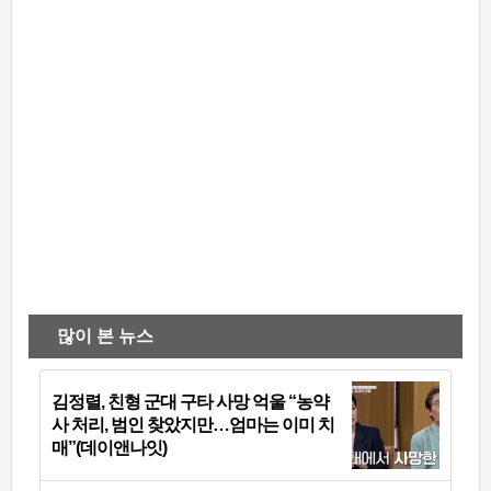
많이 본 뉴스
김정렬, 친형 군대 구타 사망 억울 “농약
사 처리, 범인 찾았지만…엄마는 이미 치
매”(데이앤나잇)