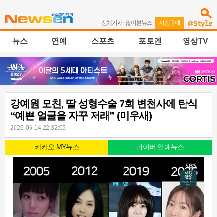
전체기사
|
많이본뉴스
|
사진구매
뉴스
연예
스포츠
포토엔
영상TV
강예원 모친, 딸 성형수술 7회 변천사에 탄식
“예쁜 얼굴을 자꾸 저래” (미우새)
2026-06-14 22:32:05
카카오 MY뉴스
네이버 연예뉴스