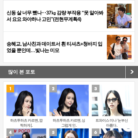
신동 살 너무 뺐나‥37㎏ 감량 부작용 “못 알아봐
서 요요 와야하나 고민”(전현무계획4)
송혜교, 남사친과 데이트서 흰 티셔츠+청바지 입
었을 뿐인데…빛나는 미모
많이 본 포토
하츠투하츠 카르멘, 깜
하츠투하츠 카르멘, 싱
트와이스 미나 ‘눈부신
찍하게 [..
그럽게 인..
아름다..