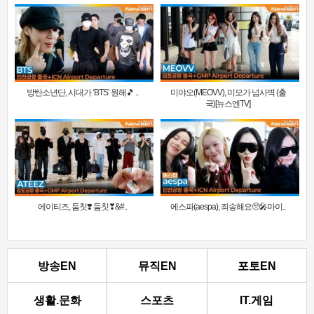
방탄소년단, 시대가 ‘BTS’ 원해🎵 ..
미야오(MEOVV), 미모가 넘사벽 (출
국)[뉴스엔TV]
에이티즈, 둠칫❣️ 둠칫❣&#..
에스파(aespa), 죄송해요🥺🎤마이..
방송EN
뮤직EN
포토EN
생활.문화
스포츠
IT.게임