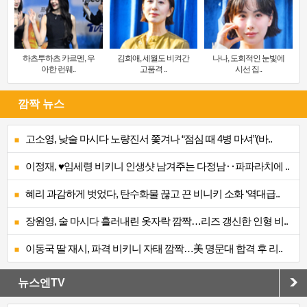
하츠투하츠 카르멘, 우
김희애, 세월도 비켜간
나나, 도회적인 눈빛에
아한 런웨..
고품격 ..
시선 집..
깜짝 뉴스
고소영, 낮술 마시다 노량진서 쫓겨나 “점심 때 4병 마셔”(바..
이정재, ♥임세령 비키니 인생샷 남겨주는 다정남‥파파라치에 ..
혜리 과감하게 벗었다, 탄수화물 끊고 끈 비니키 소화 ‘역대급..
장원영, 술 마시다 흘러내린 옷자락 깜짝…리즈 갱신한 인형 비..
이동국 딸 재시, 파격 비키니 자태 깜짝…美 명문대 합격 후 리..
뉴스엔TV