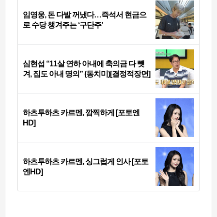
임영웅, 돈 다발 꺼냈다…즉석서 현금으
로 수당 챙겨주는 ‘구단주’
심현섭 “11살 연하 아내에 축의금 다 뺏
겨, 집도 아내 명의” (동치미)[결정적장면]
하츠투하츠 카르멘, 깜찍하게 [포토엔
HD]
하츠투하츠 카르멘, 싱그럽게 인사 [포토
엔HD]