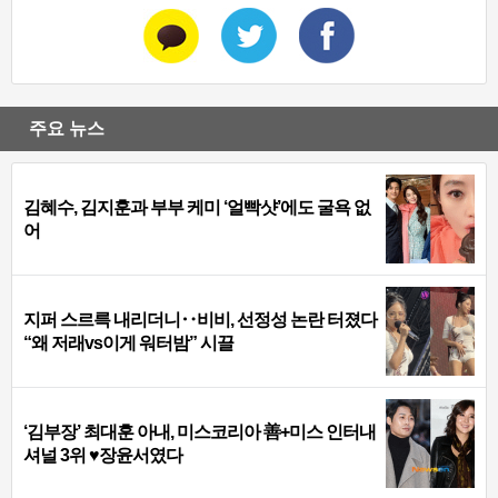
주요 뉴스
김혜수, 김지훈과 부부 케미 ‘얼빡샷’에도 굴욕 없
어
지퍼 스르륵 내리더니‥비비, 선정성 논란 터졌다
“왜 저래vs이게 워터밤” 시끌
‘김부장’ 최대훈 아내, 미스코리아 善+미스 인터내
셔널 3위 ♥장윤서였다