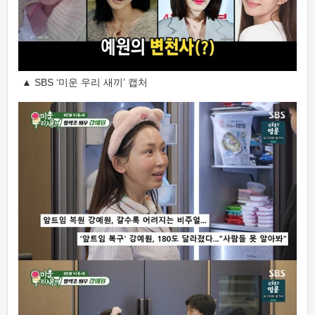
▲ SBS ‘미운 우리 새끼’ 캡처