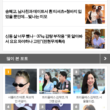
송혜교, 남사친과 데이트서 흰 티셔츠+청바지 입
었을 뿐인데…빛나는 미모
신동 살 너무 뺐나‥37㎏ 감량 부작용 “못 알아봐
서 요요 와야하나 고민”(전현무계획4)
많이 본 포토
샤를리즈 테론, 독보적
트리플에스 김채연, 개
트리플에스 김채연, 서
인 귀걸이..
그맨 김규..
울월드컵..