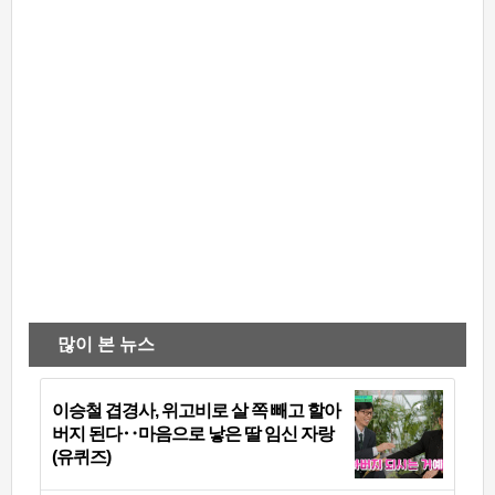
많이 본 뉴스
이승철 겹경사, 위고비로 살 쪽 빼고 할아
버지 된다‥마음으로 낳은 딸 임신 자랑
(유퀴즈)