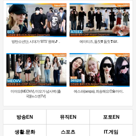
방탄소년단, 시대가 ‘BTS’ 원해🎵 ..
에이티즈, 둠칫❣️ 둠칫❣&#..
미야오(MEOVV), 미모가 넘사벽 (출
에스파(aespa), 죄송해요🥺🎤마이..
국)[뉴스엔TV]
방송EN
뮤직EN
포토EN
생활.문화
스포츠
IT.게임