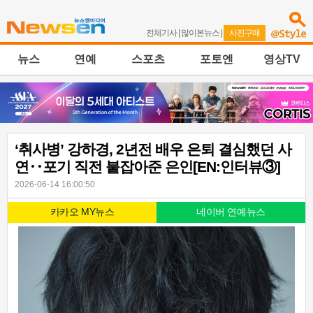
전체기사
|
많이본뉴스
|
사진구매
뉴스
연예
스포츠
포토엔
영상TV
‘취사병’ 강하경, 2년전 배우 은퇴 결심했던 사
연‥포기 직전 붙잡아준 은인[EN:인터뷰③]
2026-06-14 16:00:50
카카오 MY뉴스
네이버 연예뉴스