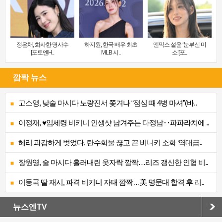
정은채, 화사한 명사수
하지원, 한국 배우 최초
엔믹스 설윤 ‘눈부신 미
[포토엔H..
MLB 시..
소’[포..
깜짝 뉴스
고소영, 낮술 마시다 노량진서 쫓겨나 “점심 때 4병 마셔”(바..
이정재, ♥임세령 비키니 인생샷 남겨주는 다정남‥파파라치에 ..
혜리 과감하게 벗었다, 탄수화물 끊고 끈 비니키 소화 ‘역대급..
장원영, 술 마시다 흘러내린 옷자락 깜짝…리즈 갱신한 인형 비..
이동국 딸 재시, 파격 비키니 자태 깜짝…美 명문대 합격 후 리..
뉴스엔TV