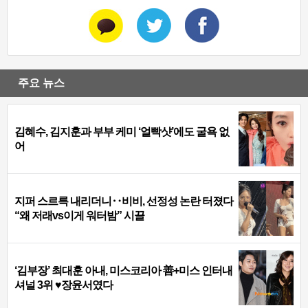
주요 뉴스
김혜수, 김지훈과 부부 케미 ‘얼빡샷’에도 굴욕 없
어
지퍼 스르륵 내리더니‥비비, 선정성 논란 터졌다
“왜 저래vs이게 워터밤” 시끌
‘김부장’ 최대훈 아내, 미스코리아 善+미스 인터내
셔널 3위 ♥장윤서였다