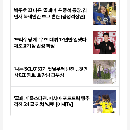
박주호 딸 나은 ‘골때녀’ 관중석 등장, 김
민재 복제인간 보고 혼란 [결정적장면]
‘드라우닝 걔’ 우즈, 데뷔 12년만 일냈다…
체조경기장 입성 확정
‘나는 SOLO’ 33기 첫날부터 반전…첫인
상 0표 영호, 호감남 급부상
‘골때녀’ 올스타전, 마시마 포트트릭 맹추
격전 5:4 골 잔치 ‘짜릿’ [어제TV]