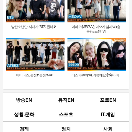
방탄소년단, 시대가 ‘BTS’ 원해🎵 ..
미야오(MEOVV), 미모가 넘사벽 (출
국)[뉴스엔TV]
에이티즈, 둠칫❣️ 둠칫❣&#..
에스파(aespa), 죄송해요🥺🎤마이..
방송EN
뮤직EN
포토EN
생활.문화
스포츠
IT.게임
경제
정치
사회