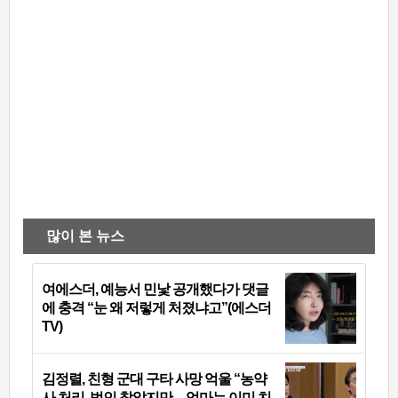
많이 본 뉴스
여에스더, 예능서 민낯 공개했다가 댓글
에 충격 “눈 왜 저렇게 처졌냐고”(에스더
TV)
김정렬, 친형 군대 구타 사망 억울 “농약
사 처리, 범인 찾았지만…엄마는 이미 치