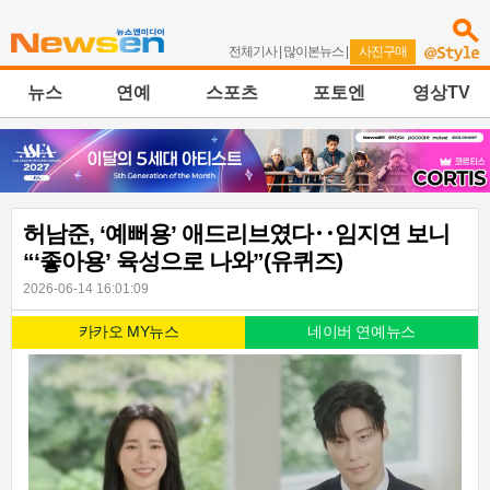
전체기사
|
많이본뉴스
|
사진구매
뉴스
연예
스포츠
포토엔
영상TV
허남준, ‘예뻐용’ 애드리브였다‥임지연 보니
“‘좋아용’ 육성으로 나와”(유퀴즈)
2026-06-14 16:01:09
카카오 MY뉴스
네이버 연예뉴스