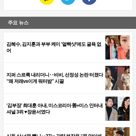
주요 뉴스
김혜수, 김지훈과 부부 케미 ‘얼빡샷’에도 굴욕 없
어
지퍼 스르륵 내리더니‥비비, 선정성 논란 터졌다
“왜 저래vs이게 워터밤” 시끌
‘김부장’ 최대훈 아내, 미스코리아 善+미스 인터내
셔널 3위 ♥장윤서였다