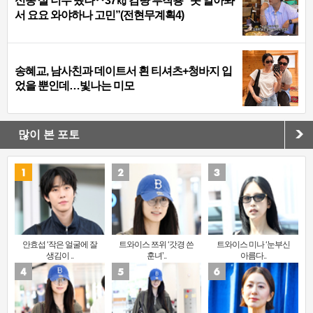
신동 살 너무 뺐나‥37㎏ 감량 부작용 “못 알아봐
서 요요 와야하나 고민”(전현무계획4)
송혜교, 남사친과 데이트서 흰 티셔츠+청바지 입
었을 뿐인데…빛나는 미모
많이 본 포토
안효섭 ‘작은 얼굴에 잘
트와이스 쯔위 ‘갓경 쓴
트와이스 미나 ‘눈부신
생김이 ..
훈녀’..
아름다..