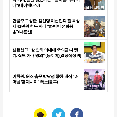
매”(데이앤나잇)
건물주 구성환, 김신영 이선민과 집 옥상
서 41만원 한우 파티 “화력이 성화봉
송”(나혼산)
심현섭 “11살 연하 아내에 축의금 다 뺏
겨, 집도 아내 명의” (동치미)[결정적장면]
이찬원, 원조 춤꾼 박남정 향한 팬심 “어
머님 잘 계시지” 폭소(불후)