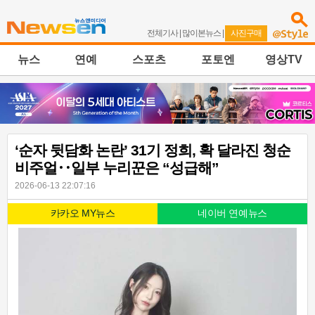
전체기사
|
많이본뉴스
|
사진구매
뉴스
연예
스포츠
포토엔
영상TV
‘순자 뒷담화 논란’ 31기 정희, 확 달라진 청순
비주얼‥일부 누리꾼은 “성급해”
2026-06-13 22:07:16
카카오 MY뉴스
네이버 연예뉴스