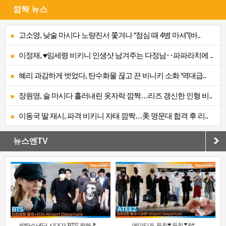
깜짝 뉴스
고소영, 낮술 마시다 노량진서 쫓겨나 “점심 때 4병 마셔”(바..
이정재, ♥임세령 비키니 인생샷 남겨주는 다정남‥파파라치에 ..
혜리 과감하게 벗었다, 탄수화물 끊고 끈 비니키 소화 ‘역대급..
장원영, 술 마시다 흘러내린 옷자락 깜짝…리즈 갱신한 인형 비..
이동국 딸 재시, 파격 비키니 자태 깜짝…美 명문대 합격 후 리..
뉴스엔TV
방탄소년단, 시대가 ‘BTS’ 원해🎵 ..
에이티즈, 둠칫❣️ 둠칫❣&#..