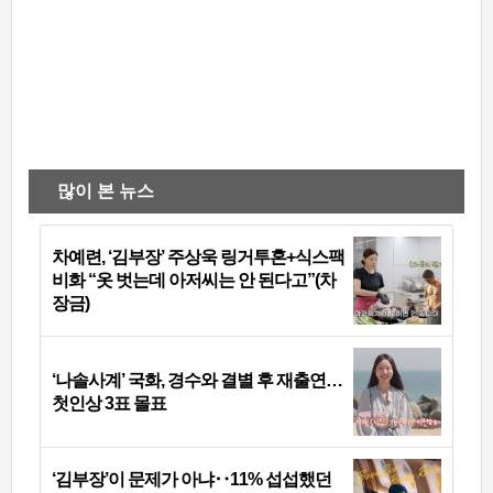
많이 본 뉴스
차예련, ‘김부장’ 주상욱 링거투혼+식스팩
비화 “옷 벗는데 아저씨는 안 된다고”(차
장금)
‘나솔사계’ 국화, 경수와 결별 후 재출연…
첫인상 3표 몰표
‘김부장’이 문제가 아냐‥11% 섭섭했던