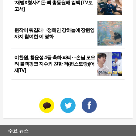
‘재벌X형사2’ 돈·빽 총동원해 컴백 [TV보
고서]
원작이 뭐길래‥정해인 강하늘에 장원영
까지 참여한 이 영화
이찬원, 황윤성 4등 축하 파티‥손님 모으
려 블랙핑크 지수와 친한 척(편스토랑)[어
제TV]
주요 뉴스