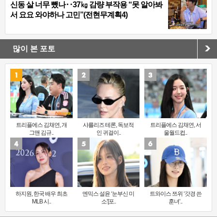
신동 살 너무 뺐나‥37㎏ 감량 부작용 “못 알아봐
서 요요 와야하나 고민”(전현무계획4)
많이 본 포토
트리플에스 김채연, 개
샤를리즈 테론, 독보적
트리플에스 김채연, 서
그맨 김규..
인 귀걸이..
울월드컵..
하지원, 한국 배우 최초
엔믹스 설윤 ‘눈부신 미
트와이스 쯔위 ‘갓경 쓴
MLB 시..
소’[포..
훈녀’..