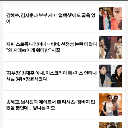
김혜수, 김지훈과 부부 케미 ‘얼빡샷’에도 굴욕 없
어
지퍼 스르륵 내리더니‥비비, 선정성 논란 터졌다
“왜 저래vs이게 워터밤” 시끌
‘김부장’ 최대훈 아내, 미스코리아 善+미스 인터내
셔널 3위 ♥장윤서였다
송혜교, 남사친과 데이트서 흰 티셔츠+청바지 입
었을 뿐인데…빛나는 미모