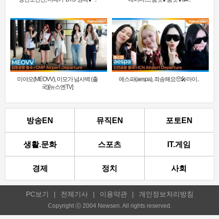
미야오(MEOVV), 미모가 넘사벽 (출
에스파(aespa), 죄송해요🥺🎤마이..
국)[뉴스엔TV]
방송EN
뮤직EN
포토EN
생활.문화
스포츠
IT.게임
경제
정치
사회
PC보기
|
전체기사
|
이용약관
|
개인정보처리방침
Copyright ⓒ 2004 Newsen. All rights reserved.