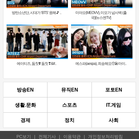
방탄소년단, 시대가 ‘BTS’ 원해🎵 ..
미야오(MEOVV), 미모가 넘사벽 (출
국)[뉴스엔TV]
에이티즈, 둠칫❣️ 둠칫❣&#..
에스파(aespa), 죄송해요🥺🎤마이..
방송EN
뮤직EN
포토EN
생활.문화
스포츠
IT.게임
경제
정치
사회
PC보기
|
전체기사
|
이용약관
|
개인정보처리방침