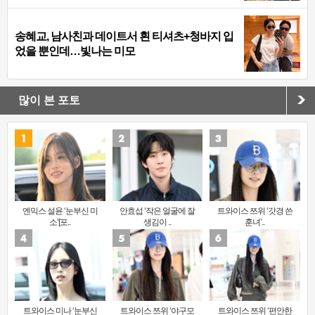
송혜교, 남사친과 데이트서 흰 티셔츠+청바지 입
었을 뿐인데…빛나는 미모
많이 본 포토
엔믹스 설윤 ‘눈부신 미
안효섭 ‘작은 얼굴에 잘
트와이스 쯔위 ‘갓경 쓴
소’[포..
생김이 ..
훈녀’..
트와이스 미나 ‘눈부신
트와이스 쯔위 ‘야구모
트와이스 쯔위 ‘편안한