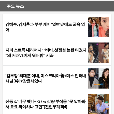
주요 뉴스
김혜수, 김지훈과 부부 케미 ‘얼빡샷’에도 굴욕 없
어
지퍼 스르륵 내리더니‥비비, 선정성 논란 터졌다
“왜 저래vs이게 워터밤” 시끌
‘김부장’ 최대훈 아내, 미스코리아 善+미스 인터내
셔널 3위 ♥장윤서였다
신동 살 너무 뺐나‥37㎏ 감량 부작용 “못 알아봐
서 요요 와야하나 고민”(전현무계획4)