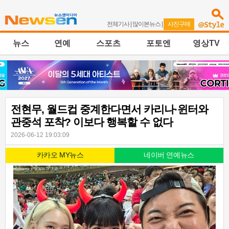
전체기사
|
많이본뉴스
|
사진구매
뉴스
연예
스포츠
포토엔
영상TV
전현무, 월드컵 중계한다면서 카리나·윈터와
관중석 포착? 이보다 행복할 수 없다
2026-06-12 19:03:09
카카오 MY뉴스
네이버 연예뉴스