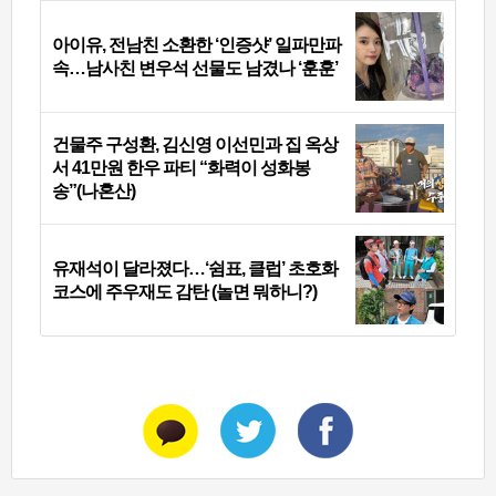
아이유, 전남친 소환한 ‘인증샷’ 일파만파
속…남사친 변우석 선물도 남겼나 ‘훈훈’
건물주 구성환, 김신영 이선민과 집 옥상
서 41만원 한우 파티 “화력이 성화봉
송”(나혼산)
유재석이 달라졌다…‘쉼표, 클럽’ 초호화
코스에 주우재도 감탄 (놀면 뭐하니?)