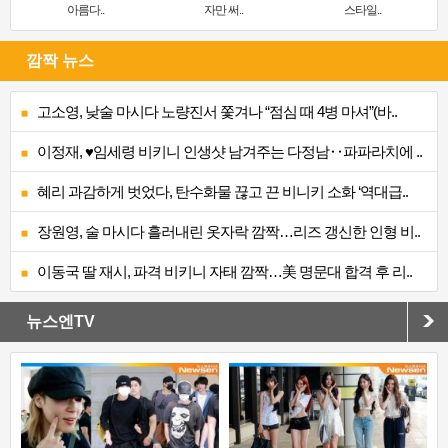
아름다..
자만 써..
스타일..
깜짝 뉴스
고소영, 낮술 마시다 노량진서 쫓겨나 “점심 때 4병 마셔”(바..
이정재, ♥임세령 비키니 인생샷 남겨주는 다정남‥파파라치에 ..
혜리 과감하게 벗었다, 탄수화물 끊고 끈 비니키 소화 ‘역대급..
장원영, 술 마시다 흘러내린 옷자락 깜짝…리즈 갱신한 인형 비..
이동국 딸 재시, 파격 비키니 자태 깜짝…美 명문대 합격 후 리..
뉴스엔TV