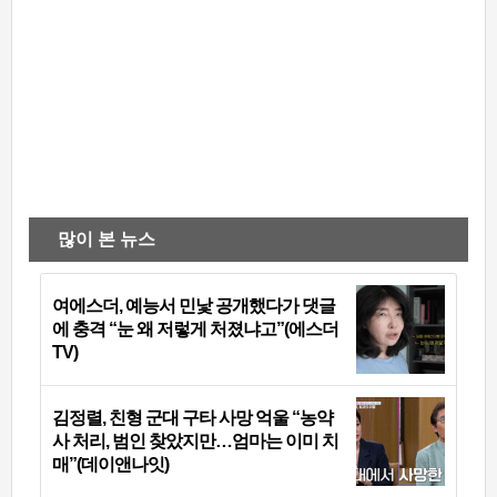
많이 본 뉴스
여에스더, 예능서 민낯 공개했다가 댓글
에 충격 “눈 왜 저렇게 처졌냐고”(에스더
TV)
김정렬, 친형 군대 구타 사망 억울 “농약
사 처리, 범인 찾았지만…엄마는 이미 치
매”(데이앤나잇)