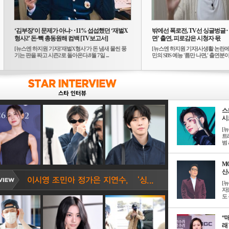
‘김부장’이 문제가 아냐‥11% 섭섭했던 ‘재벌X
밖에선 폭로전, TV선 싱글벙글
형사2’ 돈·빽 총동원해 컴백 [TV보고서]
면’ 출연, 피로감은 시청자 몫
[뉴스엔 하지원 기자]'재벌X형사'가 돈 냄새 물씬 풍
[뉴스엔 하지원 기자]사생활 논란에
기는 판을 짜고 시즌2로 돌아온다.8월 7일 ...
민의 SBS 예능 '틈만 나면,' 출연분이 
스
시크
[
트
범 &
M
산서
[
자
도 
“매
래 