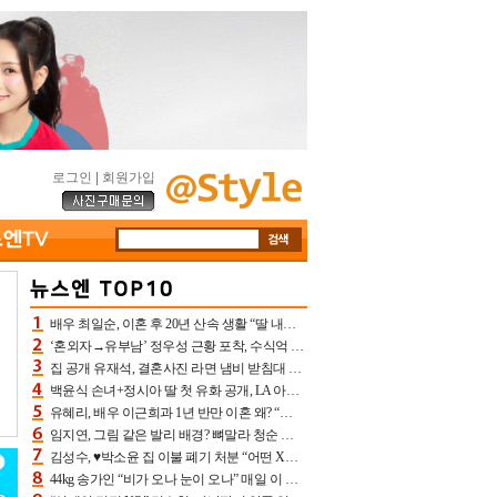
로그인
|
회원가입
배우 최일순, 이혼 후 20년 산속 생활 “딸 내가 버렸다고 원망‥맘 아파”(특종)[어제TV]
‘혼외자→유부남’ 정우성 근황 포착, 수식억 해킹 피해 후배 만났다 “존경하는”
집 공개 유재석, 결혼사진 라면 냄비 받침대 되고 분노‥가족사진도 피해(놀뭐)[어제TV]
백윤식 손녀+정시아 딸 첫 유화 공개, LA 아트쇼→서울국제조각페스타 작가다운 수준급 실력
유혜리, 배우 이근희과 1년 반만 이혼 왜? “식칼 꽂고 의자 던져” 충격 폭로(특종)[어제TV]
임지연, 그림 같은 발리 배경? 뼈말라 청순 비키니 핏에 상대 안 되네
김성수, ♥박소윤 집 이불 폐기 처분 “어떤 X이랑 썼을지 몰라” 질투(신랑수업2)[어제TV]
44kg 송가인 “비가 오나 눈이 오나” 매일 이 운동, 허벅지 근육량 상승+체지방 감소