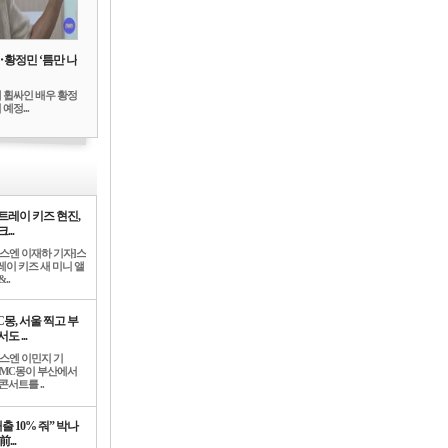
‥황정민 ‘틈만 나
 휩싸인 배우 황정
예정...
트레이 키즈 현진,
...
뉴스엔 이재하 기자]스
레이 키즈 새 미니 앨
..
C몽, 서울 찍고 부
도 ...
뉴스엔 이민지 기
]MC몽이 부산에서
콘서트를 ..
출 10% 줘” 박나
前...