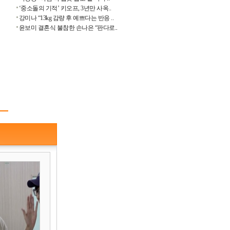
‘중소돌의 기적’ 키오프, 3년만 사옥..
강미나 “13kg 감량 후 예쁘다는 반응 ..
윤보미 결혼식 불참한 손나은 “판다로..