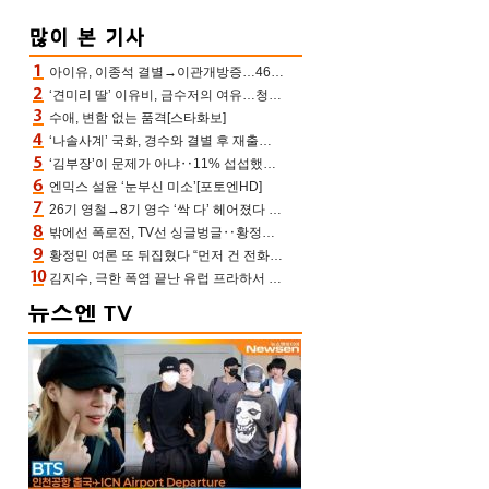
아이유, 이종석 결별→이관개방증…46장 꽉 채운 유애나 ♥ “열심히 사는 중”
‘견미리 딸’ 이유비, 금수저의 여유…청순 미모에 반전 슬림 라인
수애, 변함 없는 품격[스타화보]
‘나솔사계’ 국화, 경수와 결별 후 재출연…첫인상 3표 몰표
‘김부장’이 문제가 아냐‥11% 섭섭했던 ‘재벌X형사2’ 돈·빽 총동원해 컴백 [TV보고서]
엔믹스 설윤 ‘눈부신 미소’[포토엔HD]
26기 영철→8기 영수 ‘싹 다’ 헤어졌다 ‘나솔사계’ 충격의 현커 0쌍 (촌장TV)
밖에선 폭로전, TV선 싱글벙글‥황정민 ‘틈만 나면’ 출연, 피로감은 시청자 몫
황정민 여론 또 뒤집혔다 “먼저 건 전화 62통, 그만 연락해” vs 女팬 “녹취 다 올려” 진흙탕 싸움
김지수, 극한 폭염 끝난 유럽 프라하서 쾌적한 여름나기 “선풍기만으로 지내”