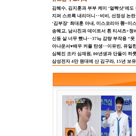
김혜수, 김지훈과 부부 케미 ‘얼빡샷’에도
지퍼 스르륵 내리더니‥비비, 선정성 논란 터
‘김부장’ 최대훈 아내, 미스코리아 善+미
송혜교, 남사친과 데이트서 흰 티셔츠+청
신동 살 너무 뺐나‥37㎏ 감량 부작용 “못
아나운서♥배우 커플 탄생‥이유빈, 유일한 최
심혜진 조카 심재원, 00년생과 단둘이 하룻밤
삼성전자 4만 원대에 산 김구라, 15년 보유