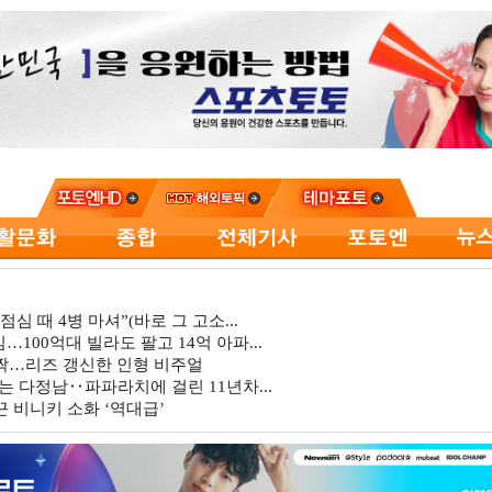
심 때 4병 마셔”(바로 그 고소...
…100억대 빌라도 팔고 14억 아파...
깜짝…리즈 갱신한 인형 비주얼
는 다정남‥파파라치에 걸린 11년차...
 비니키 소화 ‘역대급’