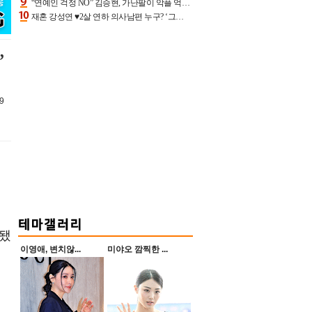
“연예인 걱정 NO” 김승현, 가난팔이 악플 억울할만‥아내+딸과 日 여행
재혼 강성연 ♥2살 연하 의사남편 누구? ‘그알’ 자문의에 훈남 비주얼 초엘리트 스펙 [종합]
”
9
행됐
이영애, 변치않...
미야오 깜찍한 ...