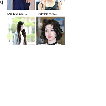
서
상큼함이 터진...
단발인형 우기,...