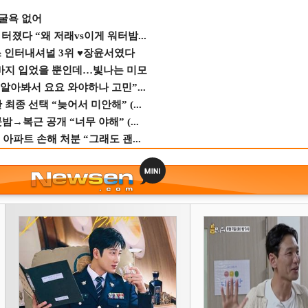
 굴욕 없어
졌다 “왜 저래vs이게 워터밤...
스 인터내셔널 3위 ♥장윤서였다
바지 입었을 뿐인데…빛나는 미모
 알아봐서 요요 와야하나 고민”...
종 선택 “늦어서 미안해” (...
→복근 공개 “너무 야해” (...
 아파트 손해 처분 “그래도 괜...