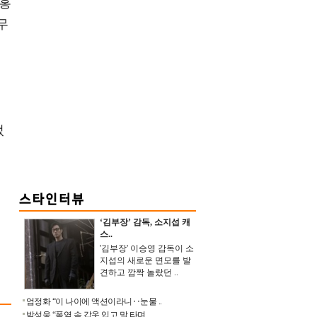
 홍
무
었
‘김부장’ 감독, 소지섭 캐
스..
'김부장' 이승영 감독이 소
지섭의 새로운 면모를 발
견하고 깜짝 놀랐던 ..
엄정화 “이 나이에 액션이라니‥눈물 ..
박성웅 “폭염 속 갑옷 입고 말 타며 ..