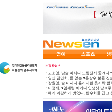
고소영, 낮술 마시다 노량진서 쫓겨나 “점
임신 김민희, 돈 없는 ♥홍상수 불륜 진심
장원영, 술 마시다 흘러내린 옷자락 
이정재, ♥임세령 비키니 인생샷 남겨주
혜리 과감하게 벗었다, 탄수화물 끊고 끈