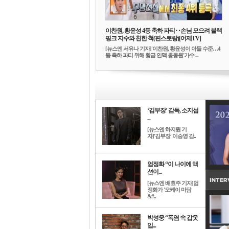
이찬원, 황윤성 4등 축하 파티‥손님 모으려 블랙
핑크 지수와 친한 척(편스토랑)[어제TV]
[뉴스엔 서유나 기자]'이찬원, 황윤성이 아들 수준…4
등 축하 파티 위해 황금 인맥 총동원'가수 ...
‘김부장’ 감독, 소지섭
...
[뉴스엔 하지원 기
자]'김부장' 이승영 감..
엄정화 “이 나이에 액
션이...
[뉴스엔 배효주 기자]엄
정화가 '오케이 마담
&#..
박성웅 “폭염 속 갑옷
입...