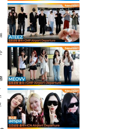
캐
순
홍
로
스
호