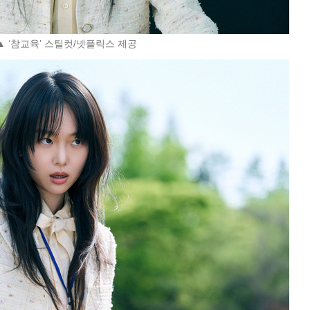
▲ ‘참교육’ 스틸컷/넷플릭스 제공