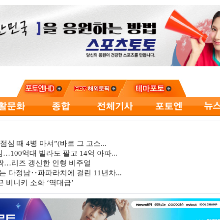
심 때 4병 마셔”(바로 그 고소...
…100억대 빌라도 팔고 14억 아파...
깜짝…리즈 갱신한 인형 비주얼
는 다정남‥파파라치에 걸린 11년차...
 비니키 소화 ‘역대급’