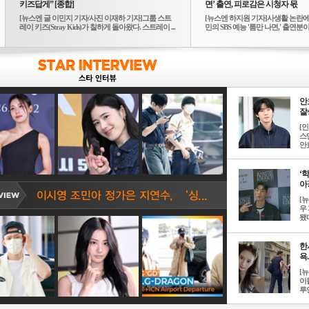
키즈답게” [종합]
면’ 출연, 피로감은 시청자 몫
[뉴스엔 글 이민지 기자/사진 이재하 기자]그룹 스트
[뉴스엔 하지원 기자]사생활 논란에
레이 키즈(Stray Kids)가 칠하게 돌아왔다. 스트레이 ...
민의 SBS 예능 '틈만 나면,' 출연분이 
안
잘생
[
스
안효
‘
아? 
[
우
됐다
한
욕..
[
이
루언