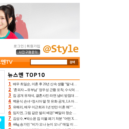
로그인
|
회원가입
배우 최일순, 이혼 후 20년 산속 생활 “딸 내가 버렸다고 원망‥맘 아파”(특종)[어제TV]
‘혼외자→유부남’ 정우성 근황 포착, 수식억 해킹 피해 후배 만났다 “존경하는”
집 공개 유재석, 결혼사진 라면 냄비 받침대 되고 분노‥가족사진도 피해(놀뭐)[어제TV]
백윤식 손녀+정시아 딸 첫 유화 공개, LA 아트쇼→서울국제조각페스타 작가다운 수준급 실력
유혜리, 배우 이근희과 1년 반만 이혼 왜? “식칼 꽂고 의자 던져” 충격 폭로(특종)[어제TV]
임지연, 그림 같은 발리 배경? 뼈말라 청순 비키니 핏에 상대 안 되네
김성수, ♥박소윤 집 이불 폐기 처분 “어떤 X이랑 썼을지 몰라” 질투(신랑수업2)[어제TV]
44kg 송가인 “비가 오나 눈이 오나” 매일 이 운동, 허벅지 근육량 상승+체지방 감소