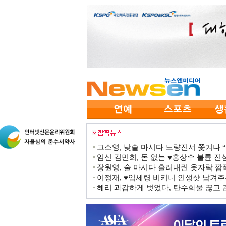
고소영, 낮술 마시다 노량진서 쫓겨나 “점
임신 김민희, 돈 없는 ♥홍상수 불륜 진심
장원영, 술 마시다 흘러내린 옷자락 
이정재, ♥임세령 비키니 인생샷 남겨주
혜리 과감하게 벗었다, 탄수화물 끊고 끈