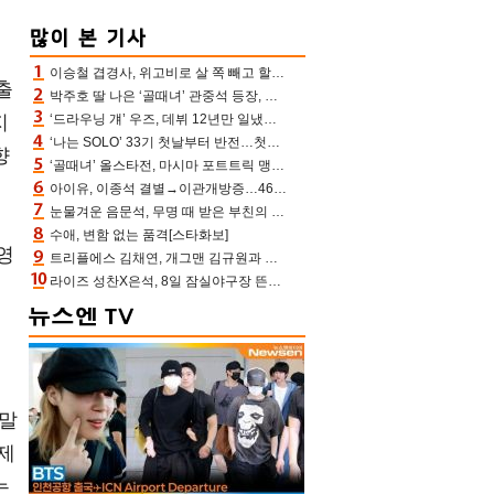
이승철 겹경사, 위고비로 살 쪽 빼고 할아버지 된다‥마음으로 낳은 딸 임신 자랑(유퀴즈)
출
박주호 딸 나은 ‘골때녀’ 관중석 등장, 김민재 복제인간 보고 혼란 [결정적장면]
지
‘드라우닝 걔’ 우즈, 데뷔 12년만 일냈다…체조경기장 입성 확정
‘나는 SOLO’ 33기 첫날부터 반전…첫인상 0표 영호, 호감남 급부상
향
‘골때녀’ 올스타전, 마시마 포트트릭 맹추격전 5:4 골 잔치 ‘짜릿’ [어제TV]
아이유, 이종석 결별→이관개방증…46장 꽉 채운 유애나 ♥ “열심히 사는 중”
눈물겨운 음문석, 무명 때 받은 부친의 전재산→폐암 父 세상 떠나기 전 여행(유퀴즈)[어제TV]
수애, 변함 없는 품격[스타화보]
영
트리플에스 김채연, 개그맨 김규원과 함께 프리뷰쇼 진행 [포토엔HD]
라이즈 성찬X은석, 8일 잠실야구장 뜬다…시구 시타+특별공연까지
원
 말
제
는