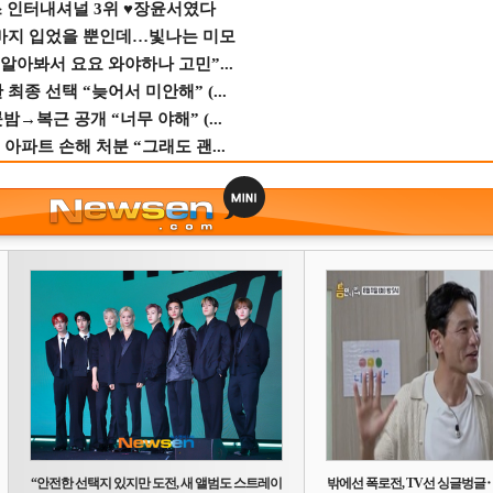
스 인터내셔널 3위 ♥장윤서였다
바지 입었을 뿐인데…빛나는 미모
 알아봐서 요요 와야하나 고민”...
종 선택 “늦어서 미안해” (...
→복근 공개 “너무 야해” (...
 아파트 손해 처분 “그래도 괜...
“안전한 선택지 있지만 도전, 새 앨범도 스트레이
밖에선 폭로전, TV선 싱글벙글