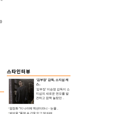
0
정
‘김부장’ 감독, 소지섭 캐
스..
'김부장' 이승영 감독이 소
지섭의 새로운 면모를 발
견하고 깜짝 놀랐던 ..
엄정화 “이 나이에 액션이라니‥눈물 ..
박성웅 “폭염 속 갑옷 입고 말 타며 ..