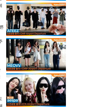
제
오른
주
않
정
도
해