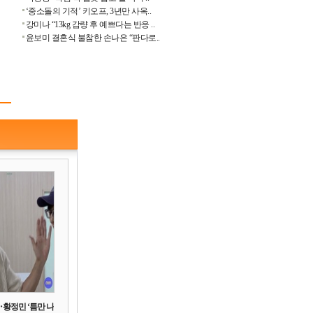
‘중소돌의 기적’ 키오프, 3년만 사옥..
강미나 “13kg 감량 후 예쁘다는 반응 ..
윤보미 결혼식 불참한 손나은 “판다로..
‥황정민 ‘틈만 나