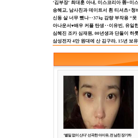
‘김부장’ 최대훈 아내, 미스코리아 善+미
송혜교, 남사친과 데이트서 흰 티셔츠+청
신동 살 너무 뺐나‥37㎏ 감량 부작용 “못
아나운서♥배우 커플 탄생‥이유빈, 유일한 최
심혜진 조카 심재원, 00년생과 단둘이 하룻밤
삼성전자 4만 원대에 산 김구라, 15년 보유
‘별일 없이 산다’ 선곡한 아이유, 전 남친 장기하