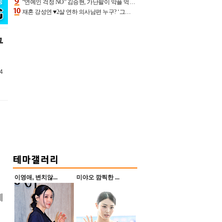
“연예인 걱정 NO” 김승현, 가난팔이 악플 억울할만‥아내+딸과 日 여행
재혼 강성연 ♥2살 연하 의사남편 누구? ‘그알’ 자문의에 훈남 비주얼 초엘리트 스펙 [종합]
구
4
이영애, 변치않...
미야오 깜찍한 ...
제