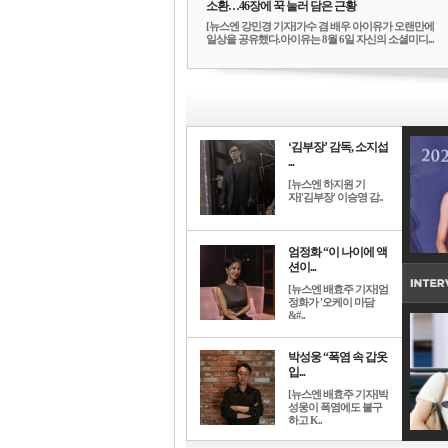
소환…46장에 꾹 눌러 담은 근황
[뉴스엔 강민경 기자]가수 겸 배우 아이유가 오랜만에
일상을 공유했다.아이유는 8월 6일 자신의 소셜미디...
‘김부장’ 감독, 소지섭
...
[뉴스엔 하지원 기
자]'김부장' 이승영 감..
엄정화 “이 나이에 액
션이...
[뉴스엔 배효주 기자]엄
정화가 '오케이 마담
&#..
박성웅 “폭염 속 갑옷
입...
[뉴스엔 배효주 기자]박
성웅이 폭염에도 불구
하고 K..