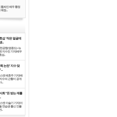
 휩싸인 배우 황정
예정...
효섭 ‘작은 얼굴에
...
인천공항(영종도)=뉴
엔 지수진 기자]배우
섭..
학폭 논란’ 지수 맞
...
뉴스엔 배효주 기자]배
 지수의 근황이 공개
...
서희 “돈 받는 쟤를
.
뉴스엔 이슬기 기자]아
돌 연습생 출신 인플
..