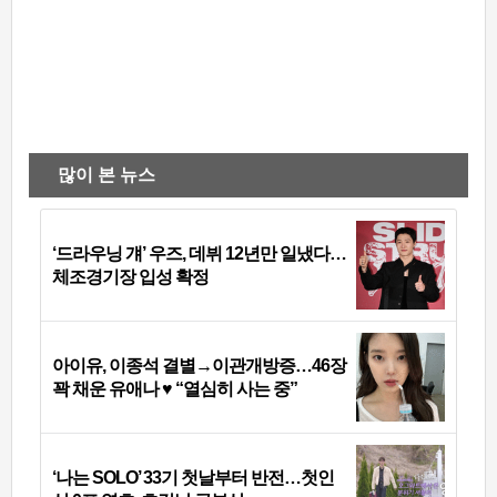
많이 본 뉴스
‘드라우닝 걔’ 우즈, 데뷔 12년만 일냈다…
체조경기장 입성 확정
아이유, 이종석 결별→이관개방증…46장
꽉 채운 유애나 ♥ “열심히 사는 중”
‘나는 SOLO’ 33기 첫날부터 반전…첫인