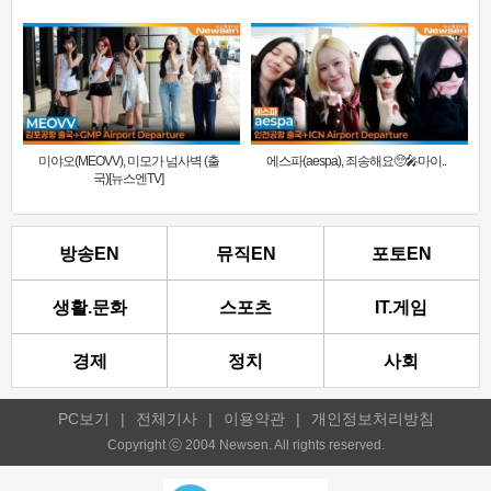
미야오(MEOVV), 미모가 넘사벽 (출
에스파(aespa), 죄송해요🥺🎤마이..
국)[뉴스엔TV]
방송EN
뮤직EN
포토EN
생활.문화
스포츠
IT.게임
경제
정치
사회
PC보기
|
전체기사
|
이용약관
|
개인정보처리방침
Copyright ⓒ 2004 Newsen. All rights reserved.