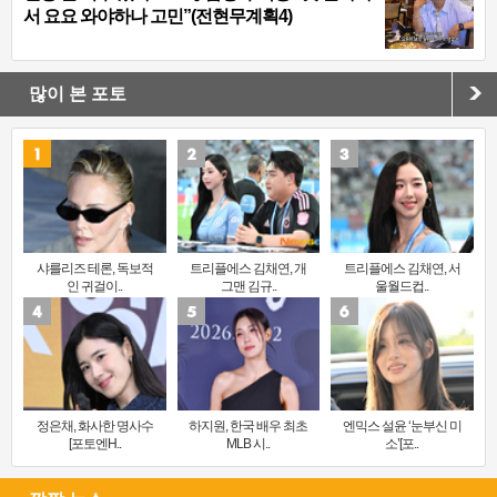
서 요요 와야하나 고민”(전현무계획4)
많이 본 포토
샤를리즈 테론, 독보적
트리플에스 김채연, 개
트리플에스 김채연, 서
인 귀걸이..
그맨 김규..
울월드컵..
정은채, 화사한 명사수
하지원, 한국 배우 최초
엔믹스 설윤 ‘눈부신 미
[포토엔H..
MLB 시..
소’[포..