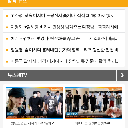
깜짝 뉴스
고소영, 낮술 마시다 노량진서 쫓겨나 “점심 때 4병 마셔”(바..
이정재, ♥임세령 비키니 인생샷 남겨주는 다정남‥파파라치에 ..
혜리 과감하게 벗었다, 탄수화물 끊고 끈 비니키 소화 ‘역대급..
장원영, 술 마시다 흘러내린 옷자락 깜짝…리즈 갱신한 인형 비..
이동국 딸 재시, 파격 비키니 자태 깜짝…美 명문대 합격 후 리..
뉴스엔TV
방탄소년단, 시대가 ‘BTS’ 원해🎵 ..
에이티즈, 둠칫❣️ 둠칫❣&#..