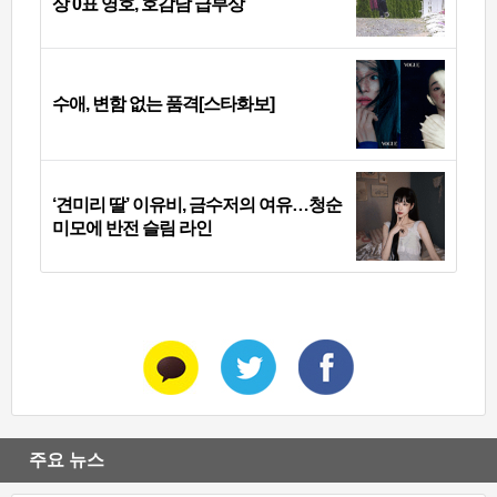
상 0표 영호, 호감남 급부상
수애, 변함 없는 품격[스타화보]
‘견미리 딸’ 이유비, 금수저의 여유…청순
미모에 반전 슬림 라인
주요 뉴스