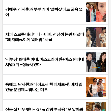
김혜수, 김지훈과 부부 케미 ‘얼빡샷’에도 굴욕 없
어
지퍼 스르륵 내리더니‥비비, 선정성 논란 터졌다
“왜 저래vs이게 워터밤” 시끌
‘김부장’ 최대훈 아내, 미스코리아 善+미스 인터내
셔널 3위 ♥장윤서였다
송혜교, 남사친과 데이트서 흰 티셔츠+청바지 입
었을 뿐인데…빛나는 미모
신동 살 너무 뺐나‥37㎏ 감량 부작용 “못 알아봐