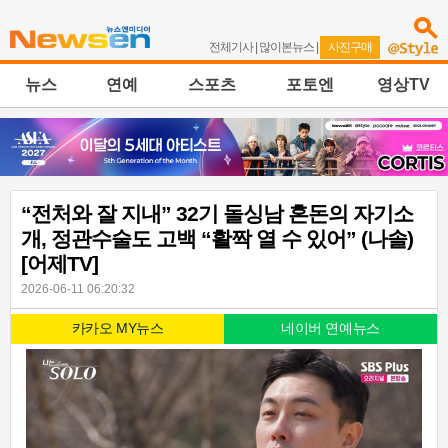
전체기사
|
많이본뉴스
|
사진구매
뉴스
연예
스포츠
포토엔
영상TV
“전처와 잘 지내” 32기 돌싱남 혼돈의 자기소
개, 정관수술도 고백 “활짝 열 수 있어” (나솔)
[어제TV]
2026-06-11 06:20:32
카카오 MY뉴스
네이버 연예뉴스