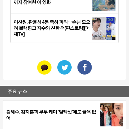
까지 참여한 이 영화
이찬원, 황윤성 4등 축하 파티‥손님 모으
려 블랙핑크 지수와 친한 척(편스토랑)[어
제TV]
주요 뉴스
김혜수, 김지훈과 부부 케미 ‘얼빡샷’에도 굴욕 없
어