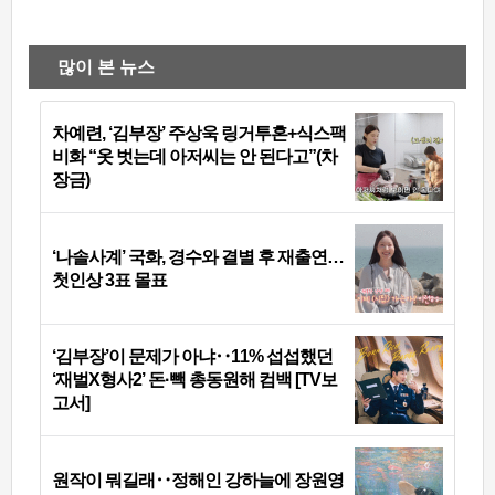
많이 본 뉴스
차예련, ‘김부장’ 주상욱 링거투혼+식스팩
비화 “옷 벗는데 아저씨는 안 된다고”(차
장금)
‘나솔사계’ 국화, 경수와 결별 후 재출연…
첫인상 3표 몰표
‘김부장’이 문제가 아냐‥11% 섭섭했던
‘재벌X형사2’ 돈·빽 총동원해 컴백 [TV보
고서]
원작이 뭐길래‥정해인 강하늘에 장원영