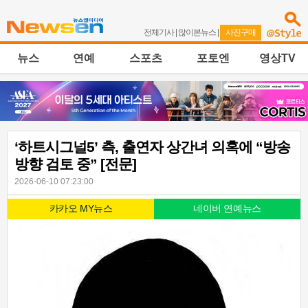
전체기사
|
많이본뉴스
|
사진구매
뉴스
연예
스포츠
포토엔
영상TV
‘하트시그널5’ 측, 출연자 상간녀 의혹에 “방송
방향 검토 중” [전문]
2026-06-10 07:23:00
카카오 MY뉴스
네이버 연예뉴스