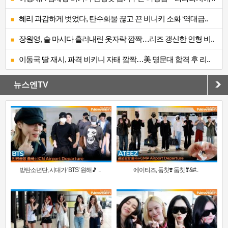
혜리 과감하게 벗었다, 탄수화물 끊고 끈 비니키 소화 ‘역대급..
장원영, 술 마시다 흘러내린 옷자락 깜짝…리즈 갱신한 인형 비..
이동국 딸 재시, 파격 비키니 자태 깜짝…美 명문대 합격 후 리..
뉴스엔TV
방탄소년단, 시대가 ‘BTS’ 원해🎵 ..
에이티즈, 둠칫❣️ 둠칫❣&#..