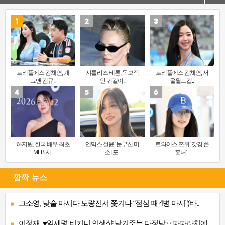
트리플에스 김채연, 개
샤를리즈 테론, 독보적
트리플에스 김채연, 서
그맨 김규..
인 귀걸이..
울월드컵..
하지원, 한국 배우 최초
엔믹스 설윤 ‘눈부신 미
트와이스 쯔위 ‘갓경 쓴
MLB 시..
소’[포..
훈녀’..
깜짝 뉴스
고소영, 낮술 마시다 노량진서 쫓겨나 “점심 때 4병 마셔”(바..
이정재, ♥임세령 비키니 인생샷 남겨주는 다정남‥파파라치에 ..