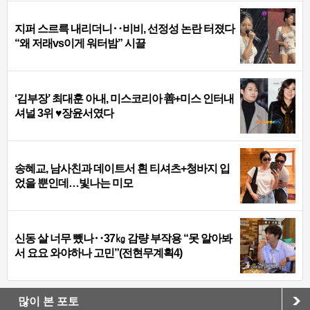
지퍼 스르륵 내리더니‥비비, 선정성 논란 터졌다
“왜 저래vs이게 워터밤” 시끌
‘김부장’ 최대훈 아내, 미스코리아 善+미스 인터내
셔널 3위 ♥장윤서였다
송혜교, 남사친과 데이트서 흰 티셔츠+청바지 입
었을 뿐인데…빛나는 미모
신동 살 너무 뺐나‥37㎏ 감량 부작용 “못 알아봐
서 요요 와야하나 고민”(전현무계획4)
많이 본 포토