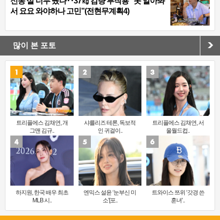
신동 살 너무 뺐나‥37㎏ 감량 부작용 “못 알아봐
서 요요 와야하나 고민”(전현무계획4)
많이 본 포토
트리플에스 김채연, 개
샤를리즈 테론, 독보적
트리플에스 김채연, 서
그맨 김규..
인 귀걸이..
울월드컵..
하지원, 한국 배우 최초
엔믹스 설윤 ‘눈부신 미
트와이스 쯔위 ‘갓경 쓴
MLB 시..
소’[포..
훈녀’..