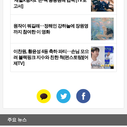
‘재벌X형사2’ 돈·빽 총동원해 컴백 [TV보
고서]
원작이 뭐길래‥정해인 강하늘에 장원영
까지 참여한 이 영화
이찬원, 황윤성 4등 축하 파티‥손님 모으
려 블랙핑크 지수와 친한 척(편스토랑)[어
제TV]
주요 뉴스