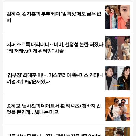
김혜수, 김지훈과 부부 케미 ‘얼빡샷’에도 굴욕 없
어
지퍼 스르륵 내리더니‥비비, 선정성 논란 터졌다
“왜 저래vs이게 워터밤” 시끌
‘김부장’ 최대훈 아내, 미스코리아 善+미스 인터내
셔널 3위 ♥장윤서였다
송혜교, 남사친과 데이트서 흰 티셔츠+청바지 입
었을 뿐인데…빛나는 미모