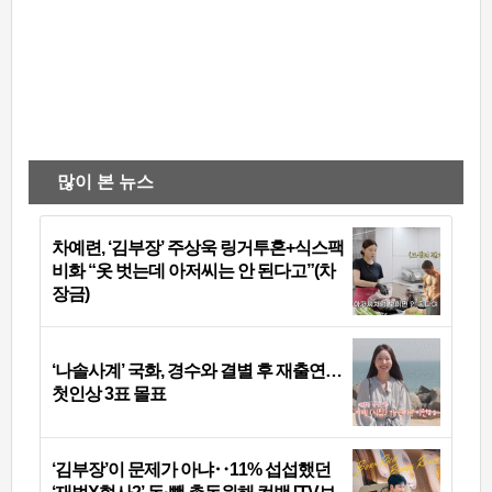
많이 본 뉴스
차예련, ‘김부장’ 주상욱 링거투혼+식스팩
비화 “옷 벗는데 아저씨는 안 된다고”(차
장금)
‘나솔사계’ 국화, 경수와 결별 후 재출연…
첫인상 3표 몰표
‘김부장’이 문제가 아냐‥11% 섭섭했던