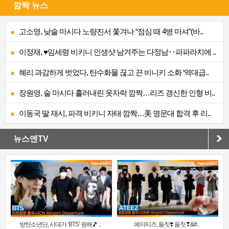
깜짝 뉴스
고소영, 낮술 마시다 노량진서 쫓겨나 “점심 때 4병 마셔”(바..
이정재, ♥임세령 비키니 인생샷 남겨주는 다정남‥파파라치에 ..
혜리 과감하게 벗었다, 탄수화물 끊고 끈 비니키 소화 ‘역대급..
장원영, 술 마시다 흘러내린 옷자락 깜짝…리즈 갱신한 인형 비..
이동국 딸 재시, 파격 비키니 자태 깜짝…美 명문대 합격 후 리..
뉴스엔TV
방탄소년단, 시대가 ‘BTS’ 원해🎵 ..
에이티즈, 둠칫❣️ 둠칫❣&#..