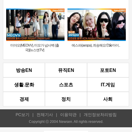
미야오(MEOVV), 미모가 넘사벽 (출
에스파(aespa), 죄송해요🥺🎤마이..
국)[뉴스엔TV]
방송EN
뮤직EN
포토EN
생활.문화
스포츠
IT.게임
경제
정치
사회
PC보기
|
전체기사
|
이용약관
|
개인정보처리방침
Copyright ⓒ 2004 Newsen. All rights reserved.