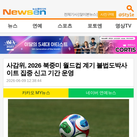
전체기사
|
많이본뉴스
|
사진구매
뉴스
연예
스포츠
포토엔
영상TV
사감위, 2026 북중미 월드컵 계기 불법도박사
이트 집중 신고 기간 운영
2026-06-09 12:38:44
카카오 MY뉴스
네이버 연예뉴스