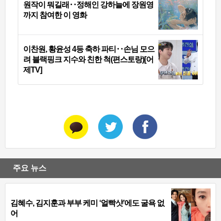
원작이 뭐길래‥정해인 강하늘에 장원영
까지 참여한 이 영화
이찬원, 황윤성 4등 축하 파티‥손님 모으
려 블랙핑크 지수와 친한 척(편스토랑)[어
제TV]
주요 뉴스
김혜수, 김지훈과 부부 케미 ‘얼빡샷’에도 굴욕 없
어