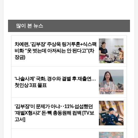
많이 본 뉴스
차예련, ‘김부장’ 주상욱 링거투혼+식스팩
비화 “옷 벗는데 아저씨는 안 된다고”(차
장금)
‘나솔사계’ 국화, 경수와 결별 후 재출연…
첫인상 3표 몰표
‘김부장’이 문제가 아냐‥11% 섭섭했던
‘재벌X형사2’ 돈·빽 총동원해 컴백 [TV보
고서]