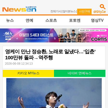
전체기사
|
많이본뉴스
|
사진구매
뉴스
연예
스포츠
포토엔
영상TV
영케이 만난 정승환, 노래로 일냈다…‘입춘’
100만뷰 돌파→역주행
2026-06-08 12:34:13
카카오 MY뉴스
네이버 연예뉴스