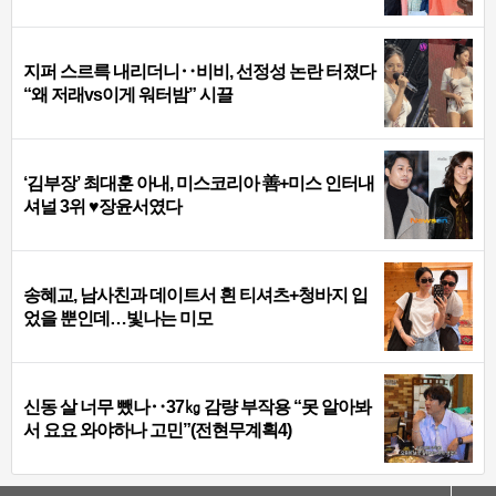
지퍼 스르륵 내리더니‥비비, 선정성 논란 터졌다
“왜 저래vs이게 워터밤” 시끌
‘김부장’ 최대훈 아내, 미스코리아 善+미스 인터내
셔널 3위 ♥장윤서였다
송혜교, 남사친과 데이트서 흰 티셔츠+청바지 입
었을 뿐인데…빛나는 미모
신동 살 너무 뺐나‥37㎏ 감량 부작용 “못 알아봐
서 요요 와야하나 고민”(전현무계획4)