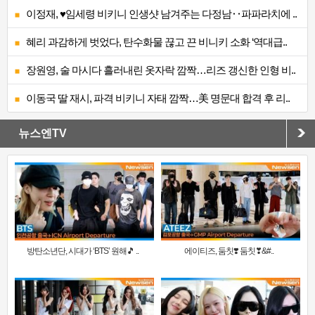
이정재, ♥임세령 비키니 인생샷 남겨주는 다정남‥파파라치에 ..
혜리 과감하게 벗었다, 탄수화물 끊고 끈 비니키 소화 ‘역대급..
장원영, 술 마시다 흘러내린 옷자락 깜짝…리즈 갱신한 인형 비..
이동국 딸 재시, 파격 비키니 자태 깜짝…美 명문대 합격 후 리..
뉴스엔TV
방탄소년단, 시대가 ‘BTS’ 원해🎵 ..
에이티즈, 둠칫❣️ 둠칫❣&#..