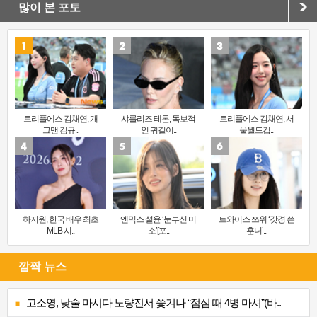
많이 본 포토
트리플에스 김채연, 개
샤를리즈 테론, 독보적
트리플에스 김채연, 서
그맨 김규..
인 귀걸이..
울월드컵..
하지원, 한국 배우 최초
엔믹스 설윤 ‘눈부신 미
트와이스 쯔위 ‘갓경 쓴
MLB 시..
소’[포..
훈녀’..
깜짝 뉴스
고소영, 낮술 마시다 노량진서 쫓겨나 “점심 때 4병 마셔”(바..