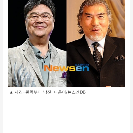
▲ 사진=왼쪽부터 남진, 나훈아/뉴스엔DB