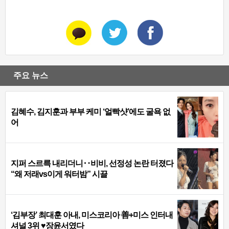
주요 뉴스
김혜수, 김지훈과 부부 케미 ‘얼빡샷’에도 굴욕 없
어
지퍼 스르륵 내리더니‥비비, 선정성 논란 터졌다
“왜 저래vs이게 워터밤” 시끌
‘김부장’ 최대훈 아내, 미스코리아 善+미스 인터내
셔널 3위 ♥장윤서였다