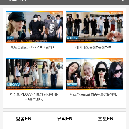
방탄소년단, 시대가 ‘BTS’ 원해🎵 ..
에이티즈, 둠칫❣️ 둠칫❣&#..
미야오(MEOVV), 미모가 넘사벽 (출
에스파(aespa), 죄송해요🥺🎤마이..
국)[뉴스엔TV]
방송EN
뮤직EN
포토EN