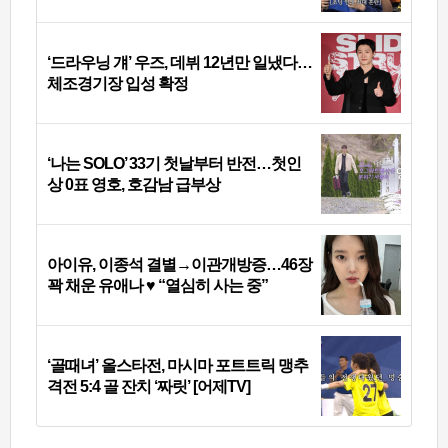
‘드라우닝 걔’ 우즈, 데뷔 12년만 일냈다…
체조경기장 입성 확정
‘나는 SOLO’ 33기 첫날부터 반전…첫인
상 0표 영호, 호감남 급부상
아이유, 이종석 결별→이관개방증…46장
꽉 채운 유애나 ♥ “열심히 사는 중”
‘골때녀’ 올스타전, 마시마 포트트릭 맹추
격전 5:4 골 잔치 ‘짜릿’ [어제TV]