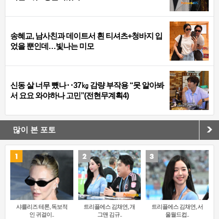
송혜교, 남사친과 데이트서 흰 티셔츠+청바지 입
었을 뿐인데…빛나는 미모
신동 살 너무 뺐나‥37㎏ 감량 부작용 “못 알아봐
서 요요 와야하나 고민”(전현무계획4)
많이 본 포토
샤를리즈 테론, 독보적
트리플에스 김채연, 개
트리플에스 김채연, 서
인 귀걸이..
그맨 김규..
울월드컵..