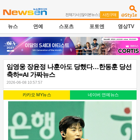
전체기사
|
많이본뉴스
|
사진구매
뉴스
연예
스포츠
포토엔
영상TV
임영웅 장윤정 나훈아도 당했다…한동훈 당선
축하=AI 가짜뉴스
2026-06-08 10:57:57
카카오 MY뉴스
네이버 연예뉴스