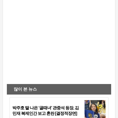
많이 본 뉴스
박주호 딸 나은 ‘골때녀’ 관중석 등장, 김
민재 복제인간 보고 혼란 [결정적장면]