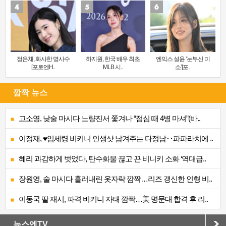
정은채, 화사한 명사수
하지원, 한국 배우 최초
엔믹스 설윤 ‘눈부신 미
[포토엔H..
MLB 시..
소’[포..
깜짝 뉴스
고소영, 낮술 마시다 노량진서 쫓겨나 “점심 때 4병 마셔”(바..
이정재, ♥임세령 비키니 인생샷 남겨주는 다정남‥파파라치에 ..
혜리 과감하게 벗었다, 탄수화물 끊고 끈 비니키 소화 ‘역대급..
장원영, 술 마시다 흘러내린 옷자락 깜짝…리즈 갱신한 인형 비..
이동국 딸 재시, 파격 비키니 자태 깜짝…美 명문대 합격 후 리..
뉴스엔TV