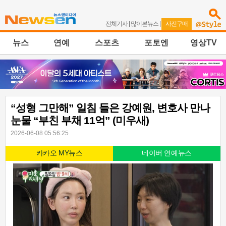
전체기사
|
많이본뉴스
|
사진구매
뉴스
연예
스포츠
포토엔
영상TV
“성형 그만해” 일침 들은 강예원, 변호사 만나
눈물 “부친 부채 11억” (미우새)
2026-06-08 05:56:25
카카오 MY뉴스
네이버 연예뉴스