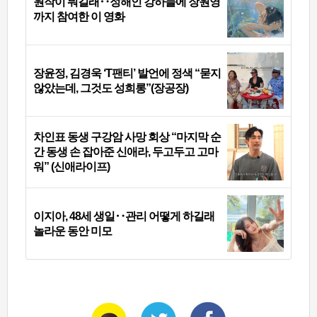
원작이 뭐길래‥정해인 강하늘에 장원영
까지 참여한 이 영화
장윤정, 김경욱 ‘T팬티’ 발언에 정색 “묻지
않았는데, 그것도 성희롱”(장공장)
차인표 동생 구강암 사망 회상 “마지막 순
간 동생 손 잡아준 신애라, 두고두고 고마
워” (신애라이프)
이지아, 48세 생일‥관리 어떻게 하길래
놀라운 동안 미모