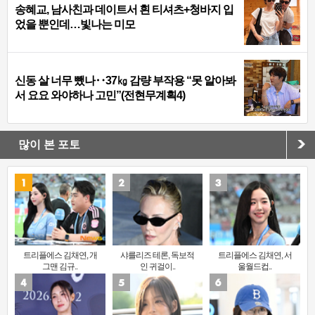
송혜교, 남사친과 데이트서 흰 티셔츠+청바지 입
었을 뿐인데…빛나는 미모
신동 살 너무 뺐나‥37㎏ 감량 부작용 “못 알아봐
서 요요 와야하나 고민”(전현무계획4)
많이 본 포토
트리플에스 김채연, 개
샤를리즈 테론, 독보적
트리플에스 김채연, 서
그맨 김규..
인 귀걸이..
울월드컵..