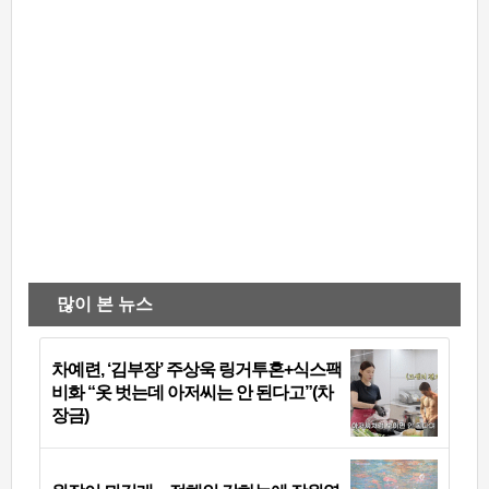
많이 본 뉴스
차예련, ‘김부장’ 주상욱 링거투혼+식스팩
비화 “옷 벗는데 아저씨는 안 된다고”(차
장금)