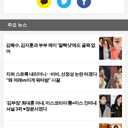
주요 뉴스
김혜수, 김지훈과 부부 케미 ‘얼빡샷’에도 굴욕 없
어
지퍼 스르륵 내리더니‥비비, 선정성 논란 터졌다
“왜 저래vs이게 워터밤” 시끌
‘김부장’ 최대훈 아내, 미스코리아 善+미스 인터내
셔널 3위 ♥장윤서였다