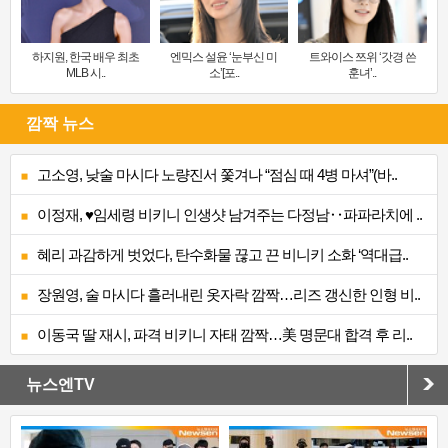
하지원, 한국 배우 최초
엔믹스 설윤 ‘눈부신 미
트와이스 쯔위 ‘갓경 쓴
MLB 시..
소’[포..
훈녀’..
깜짝 뉴스
고소영, 낮술 마시다 노량진서 쫓겨나 “점심 때 4병 마셔”(바..
이정재, ♥임세령 비키니 인생샷 남겨주는 다정남‥파파라치에 ..
혜리 과감하게 벗었다, 탄수화물 끊고 끈 비니키 소화 ‘역대급..
장원영, 술 마시다 흘러내린 옷자락 깜짝…리즈 갱신한 인형 비..
이동국 딸 재시, 파격 비키니 자태 깜짝…美 명문대 합격 후 리..
뉴스엔TV