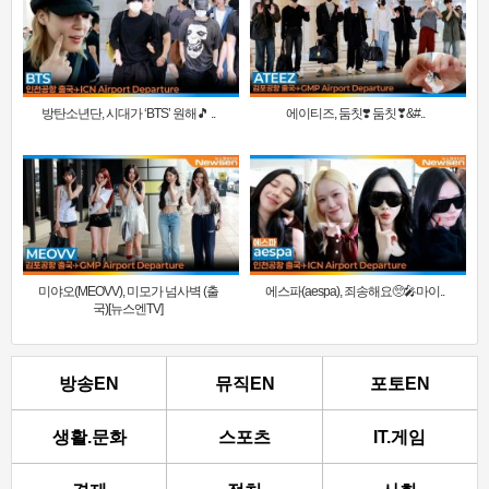
방탄소년단, 시대가 ‘BTS’ 원해🎵 ..
에이티즈, 둠칫❣️ 둠칫❣&#..
미야오(MEOVV), 미모가 넘사벽 (출
에스파(aespa), 죄송해요🥺🎤마이..
국)[뉴스엔TV]
방송EN
뮤직EN
포토EN
생활.문화
스포츠
IT.게임