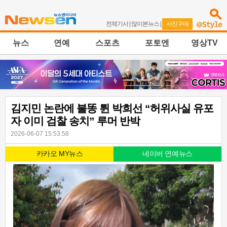
전체기사
|
많이본뉴스
|
사진구매
뉴스
연예
스포츠
포토엔
영상TV
김지민 논란에 불똥 튄 박희선 “허위사실 유포
자 이미 검찰 송치” 루머 반박
2026-06-07 15:53:58
카카오 MY뉴스
네이버 연예뉴스