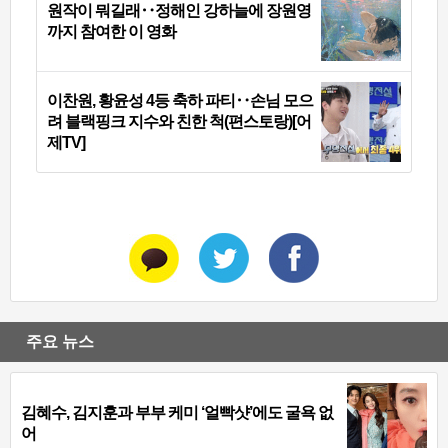
원작이 뭐길래‥정해인 강하늘에 장원영
까지 참여한 이 영화
이찬원, 황윤성 4등 축하 파티‥손님 모으
려 블랙핑크 지수와 친한 척(편스토랑)[어
제TV]
주요 뉴스
김혜수, 김지훈과 부부 케미 ‘얼빡샷’에도 굴욕 없
어