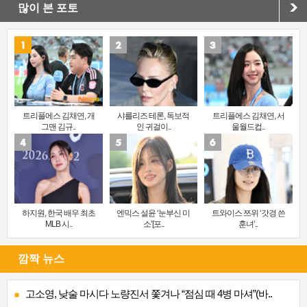
많이 본 포토
트리플에스 김채연, 개
샤를리즈 테론, 독보적
트리플에스 김채연, 서
그맨 김규..
인 귀걸이..
울월드컵..
하지원, 한국 배우 최초
엔믹스 설윤 ‘눈부신 미
트와이스 쯔위 ‘갓경 쓴
MLB 시..
소’[포..
훈녀’..
깜짝 뉴스
고소영, 낮술 마시다 노량진서 쫓겨나 “점심 때 4병 마셔”(바..