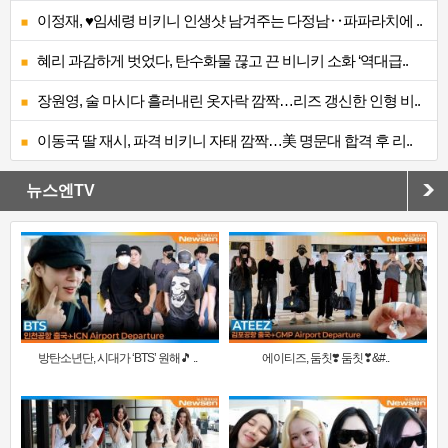
이정재, ♥임세령 비키니 인생샷 남겨주는 다정남‥파파라치에 ..
혜리 과감하게 벗었다, 탄수화물 끊고 끈 비니키 소화 ‘역대급..
장원영, 술 마시다 흘러내린 옷자락 깜짝…리즈 갱신한 인형 비..
이동국 딸 재시, 파격 비키니 자태 깜짝…美 명문대 합격 후 리..
뉴스엔TV
방탄소년단, 시대가 ‘BTS’ 원해🎵 ..
에이티즈, 둠칫❣️ 둠칫❣&#..