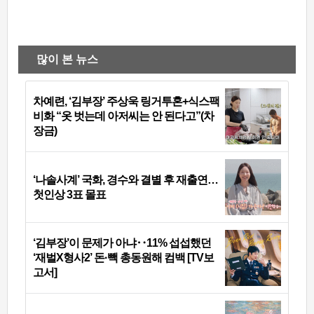
많이 본 뉴스
차예련, ‘김부장’ 주상욱 링거투혼+식스팩
비화 “옷 벗는데 아저씨는 안 된다고”(차
장금)
‘나솔사계’ 국화, 경수와 결별 후 재출연…
첫인상 3표 몰표
‘김부장’이 문제가 아냐‥11% 섭섭했던
‘재벌X형사2’ 돈·빽 총동원해 컴백 [TV보
고서]