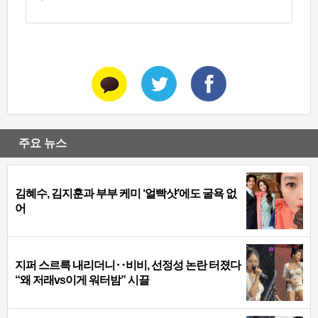
주요 뉴스
김혜수, 김지훈과 부부 케미 ‘얼빡샷’에도 굴욕 없
어
지퍼 스르륵 내리더니‥비비, 선정성 논란 터졌다
“왜 저래vs이게 워터밤” 시끌