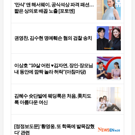
‘만삭’ 앤 해서웨이, 공식석상 파격 패션…
짧은 상의로 배꼽 노출 [포토엔]
권영찬, 김수현 명예훼손 혐의 검찰 송치
이상호 “10살 어린 ♥김자연, 장인·장모님
내 동안에 깜짝 놀라 허락”(아침마당)
김혜수 숏단발에 웨딩룩은 처음, 美치도
록 아름다운 여신
[정정보도문] ‘황영웅, 또 학폭에 발목잡혔
다’ 관련