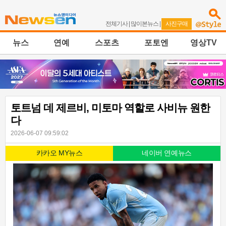
전체기사
|
많이본뉴스
|
사진구매
뉴스
연예
스포츠
포토엔
영상TV
토트넘 데 제르비, 미토마 역할로 사비뉴 원한
다
2026-06-07 09:59:02
카카오 MY뉴스
네이버 연예뉴스