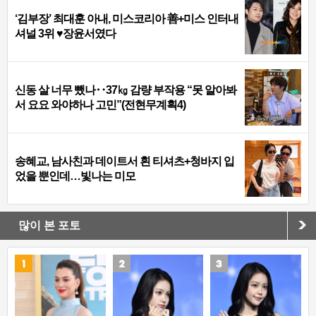
‘김부장’ 최대훈 아내, 미스코리아 善+미스 인터내
셔널 3위 ♥장윤서였다
신동 살 너무 뺐나‥37㎏ 감량 부작용 “못 알아봐
서 요요 와야하나 고민”(전현무계획4)
송혜교, 남사친과 데이트서 흰 티셔츠+청바지 입
었을 뿐인데…빛나는 미모
많이 본 포토