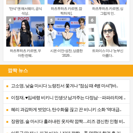
‘만삭’ 앤 해서웨이, 공식
하츠투하츠 카르멘, 깜
하츠투하츠 카르멘, 싱
석상..
찍하게 [..
그럽게 인..
하츠투하츠 카르멘, 우
시온-이안-성찬, 상큼한
트와이스 미나 ‘눈부신
아한 런웨..
‘2026 ..
아름다..
깜짝 뉴스
고소영, 낮술 마시다 노량진서 쫓겨나 “점심 때 4병 마셔”(바..
이정재, ♥임세령 비키니 인생샷 남겨주는 다정남‥파파라치에 ..
혜리 과감하게 벗었다, 탄수화물 끊고 끈 비니키 소화 ‘역대급..
장원영, 술 마시다 흘러내린 옷자락 깜짝…리즈 갱신한 인형 비..