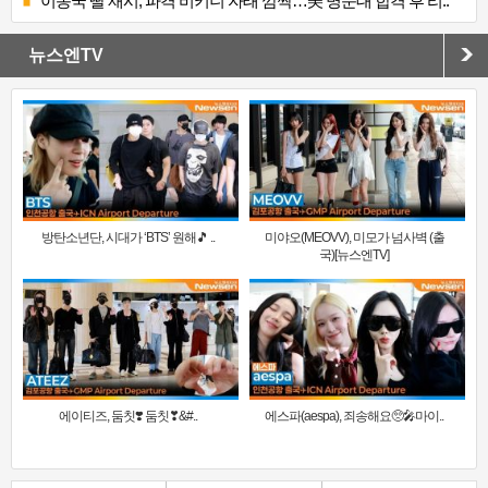
이동국 딸 재시, 파격 비키니 자태 깜짝…美 명문대 합격 후 리..
뉴스엔TV
방탄소년단, 시대가 ‘BTS’ 원해🎵 ..
미야오(MEOVV), 미모가 넘사벽 (출
국)[뉴스엔TV]
에이티즈, 둠칫❣️ 둠칫❣&#..
에스파(aespa), 죄송해요🥺🎤마이..