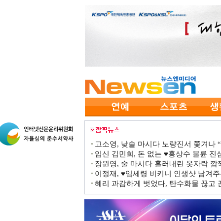
고소영, 낮술 마시다 노량진서 쫓겨나 “점
임신 김민희, 돈 없는 ♥홍상수 불륜 진심
장원영, 술 마시다 흘러내린 옷자락 
이정재, ♥임세령 비키니 인생샷 남겨주
혜리 과감하게 벗었다, 탄수화물 끊고 끈