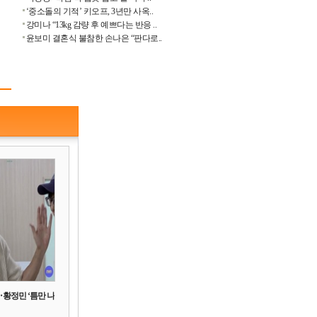
‘중소돌의 기적’ 키오프, 3년만 사옥..
강미나 “13kg 감량 후 예쁘다는 반응 ..
윤보미 결혼식 불참한 손나은 “판다로..
‥황정민 ‘틈만 나