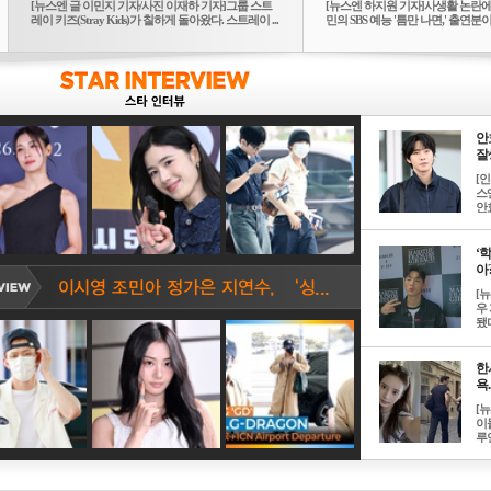
[뉴스엔 글 이민지 기자/사진 이재하 기자]그룹 스트
[뉴스엔 하지원 기자]사생활 논란에
레이 키즈(Stray Kids)가 칠하게 돌아왔다. 스트레이 ...
민의 SBS 예능 '틈만 나면,' 출연분이 
안
잘생
[
스
안효
‘
아? 
[
우
됐다
한
욕..
[
이
루언