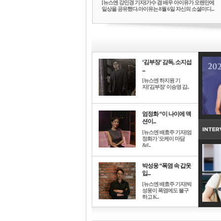
[뉴스엔 강민경 기자]가수 겸 배우 아이유가 오랜만에
일상을 공유했다.아이유는 8월 6일 자신의 소셜미디...
‘김부장’ 감독, 소지섭
...
[뉴스엔 하지원 기
자]'김부장' 이승영 감..
엄정화 “이 나이에 액
션이...
[뉴스엔 배효주 기자]엄
정화가 '오케이 마담
&#..
박성웅 “폭염 속 갑옷
입...
[뉴스엔 배효주 기자]박
성웅이 폭염에도 불구
하고 K..