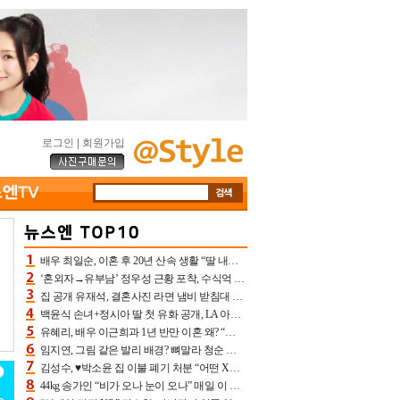
로그인
|
회원가입
배우 최일순, 이혼 후 20년 산속 생활 “딸 내가 버렸다고 원망‥맘 아파”(특종)[어제TV]
‘혼외자→유부남’ 정우성 근황 포착, 수식억 해킹 피해 후배 만났다 “존경하는”
집 공개 유재석, 결혼사진 라면 냄비 받침대 되고 분노‥가족사진도 피해(놀뭐)[어제TV]
백윤식 손녀+정시아 딸 첫 유화 공개, LA 아트쇼→서울국제조각페스타 작가다운 수준급 실력
유혜리, 배우 이근희과 1년 반만 이혼 왜? “식칼 꽂고 의자 던져” 충격 폭로(특종)[어제TV]
임지연, 그림 같은 발리 배경? 뼈말라 청순 비키니 핏에 상대 안 되네
김성수, ♥박소윤 집 이불 폐기 처분 “어떤 X이랑 썼을지 몰라” 질투(신랑수업2)[어제TV]
44kg 송가인 “비가 오나 눈이 오나” 매일 이 운동, 허벅지 근육량 상승+체지방 감소