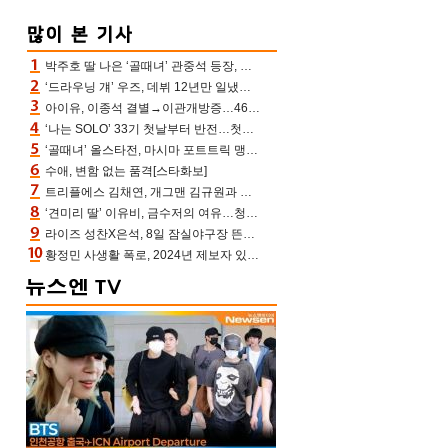
박주호 딸 나은 ‘골때녀’ 관중석 등장, 김민재 복제인간 보고 혼란 [결정적장면]
‘드라우닝 걔’ 우즈, 데뷔 12년만 일냈다…체조경기장 입성 확정
아이유, 이종석 결별→이관개방증…46장 꽉 채운 유애나 ♥ “열심히 사는 중”
‘나는 SOLO’ 33기 첫날부터 반전…첫인상 0표 영호, 호감남 급부상
‘골때녀’ 올스타전, 마시마 포트트릭 맹추격전 5:4 골 잔치 ‘짜릿’ [어제TV]
수애, 변함 없는 품격[스타화보]
트리플에스 김채연, 개그맨 김규원과 함께 프리뷰쇼 진행 [포토엔HD]
‘견미리 딸’ 이유비, 금수저의 여유…청순 미모에 반전 슬림 라인
라이즈 성찬X은석, 8일 잠실야구장 뜬다…시구 시타+특별공연까지
황정민 사생활 폭로, 2024년 제보자 있었나 “네가 회사에 전화했니” 녹취록 공개 파장