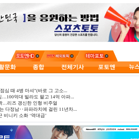
심 때 4병 마셔”(바로 그 고소...
…100억대 빌라도 팔고 14억 아파...
깜짝…리즈 갱신한 인형 비주얼
는 다정남‥파파라치에 걸린 11년차...
 비니키 소화 ‘역대급’