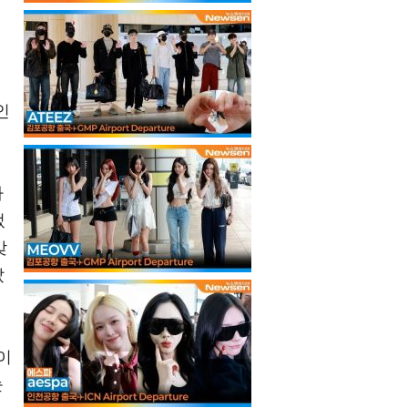
인
하
었
맞
랐
이
눈