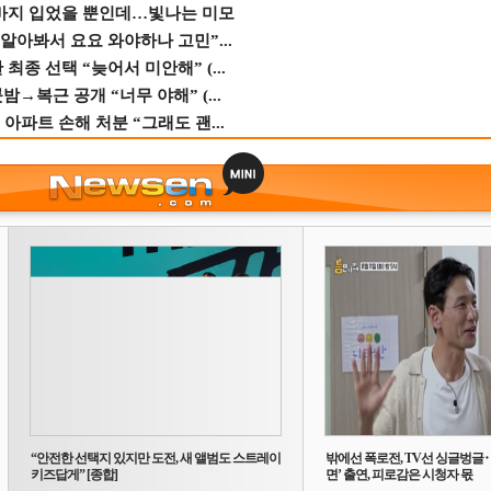
바지 입었을 뿐인데…빛나는 미모
 알아봐서 요요 와야하나 고민”...
종 선택 “늦어서 미안해” (...
→복근 공개 “너무 야해” (...
 아파트 손해 처분 “그래도 괜...
“안전한 선택지 있지만 도전, 새 앨범도 스트레이
밖에선 폭로전, TV선 싱글벙글
키즈답게” [종합]
면’ 출연, 피로감은 시청자 몫