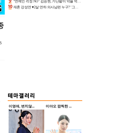
“연예인 걱정 NO” 김승현, 가난팔이 악플 억울할만‥아내+딸과 日 여행
재혼 강성연 ♥2살 연하 의사남편 누구? ‘그알’ 자문의에 훈남 비주얼 초엘리트 스펙 [종합]
종
5
.
이영애, 변치않...
미야오 깜찍한 ...