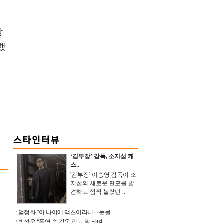
상
했
‘김부장’ 감독, 소지섭 캐
스..
'김부장' 이승영 감독이 소
지섭의 새로운 면모를 발
견하고 깜짝 놀랐던 ..
엄정화 “이 나이에 액션이라니‥눈물 ..
박성웅 “폭염 속 갑옷 입고 말 타며 ..