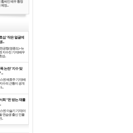
 휩싸인 배우 황정
예정...
효섭 ‘작은 얼굴에
...
인천공항(영종도)=뉴
엔 지수진 기자]배우
섭..
학폭 논란’ 지수 맞
...
뉴스엔 배효주 기자]배
 지수의 근황이 공개
...
서희 “돈 받는 쟤를
.
뉴스엔 이슬기 기자]아
돌 연습생 출신 인플
..