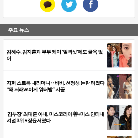
주요 뉴스
김혜수, 김지훈과 부부 케미 ‘얼빡샷’에도 굴욕 없
어
지퍼 스르륵 내리더니‥비비, 선정성 논란 터졌다
“왜 저래vs이게 워터밤” 시끌
‘김부장’ 최대훈 아내, 미스코리아 善+미스 인터내
셔널 3위 ♥장윤서였다