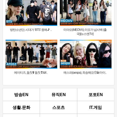
방탄소년단, 시대가 ‘BTS’ 원해🎵 ..
미야오(MEOVV), 미모가 넘사벽 (출
국)[뉴스엔TV]
에이티즈, 둠칫❣️ 둠칫❣&#..
에스파(aespa), 죄송해요🥺🎤마이..
방송EN
뮤직EN
포토EN
생활.문화
스포츠
IT.게임