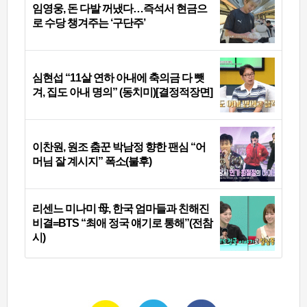
임영웅, 돈 다발 꺼냈다…즉석서 현금으
로 수당 챙겨주는 ‘구단주’
심현섭 “11살 연하 아내에 축의금 다 뺏
겨, 집도 아내 명의” (동치미)[결정적장면]
이찬원, 원조 춤꾼 박남정 향한 팬심 “어
머님 잘 계시지” 폭소(불후)
리센느 미나미 母, 한국 엄마들과 친해진
비결=BTS “최애 정국 얘기로 통해”(전참
시)