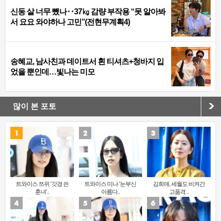
신동 살 너무 뺐나‥37㎏ 감량 부작용 “못 알아봐
서 요요 와야하나 고민”(전현무계획4)
송혜교, 남사친과 데이트서 흰 티셔츠+청바지 입
었을 뿐인데…빛나는 미모
많이 본 포토
트와이스 쯔위 ‘갓경 쓴
트와이스 미나 ‘눈부신
김희애, 세월도 비켜간
훈녀’..
아름다..
고품격 ..