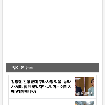
많이 본 뉴스
김정렬, 친형 군대 구타 사망 억울 “농약
사 처리, 범인 찾았지만…엄마는 이미 치
매”(데이앤나잇)