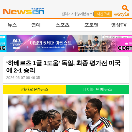
전체기사
|
많이본뉴스
|
사진구매
뉴스
연예
스포츠
포토엔
영상TV
‘하베르츠 1골 1도움’ 독일, 최종 평가전 미국
에 2-1 승리
2026-06-07 08:46:35
카카오 MY뉴스
네이버 연예뉴스