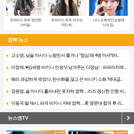
트와이스 쯔위 ‘편안한
트와이스 쯔위 ‘야구모
나나, 도회적인 눈빛에
스타일..
자만 써..
시선 집..
깜짝 뉴스
고소영, 낮술 마시다 노량진서 쫓겨나 “점심 때 4병 마셔”(바..
이정재, ♥임세령 비키니 인생샷 남겨주는 다정남‥파파라치에 ..
혜리 과감하게 벗었다, 탄수화물 끊고 끈 비니키 소화 ‘역대급..
장원영, 술 마시다 흘러내린 옷자락 깜짝…리즈 갱신한 인형 비..
이동국 딸 재시, 파격 비키니 자태 깜짝…美 명문대 합격 후 리..
뉴스엔TV