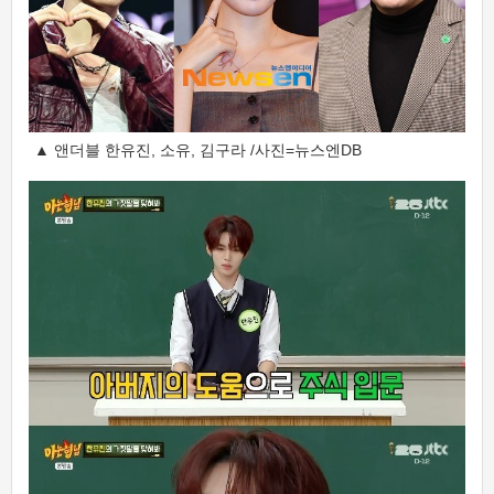
▲ 앤더블 한유진, 소유, 김구라 /사진=뉴스엔DB