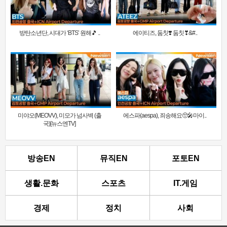
방탄소년단, 시대가 ‘BTS’ 원해🎵 ..
에이티즈, 둠칫❣️ 둠칫❣&#..
미야오(MEOVV), 미모가 넘사벽 (출
에스파(aespa), 죄송해요🥺🎤마이..
국)[뉴스엔TV]
방송EN
뮤직EN
포토EN
생활.문화
스포츠
IT.게임
경제
정치
사회