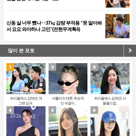
신동 살 너무 뺐나‥37㎏ 감량 부작용 “못 알아봐
서 요요 와야하나 고민”(전현무계획4)
많이 본 포토
트리플에스 김채연, 개
샤를리즈 테론, 독보적
트리플에스 김채연, 서
그맨 김규..
인 귀걸이..
울월드컵..