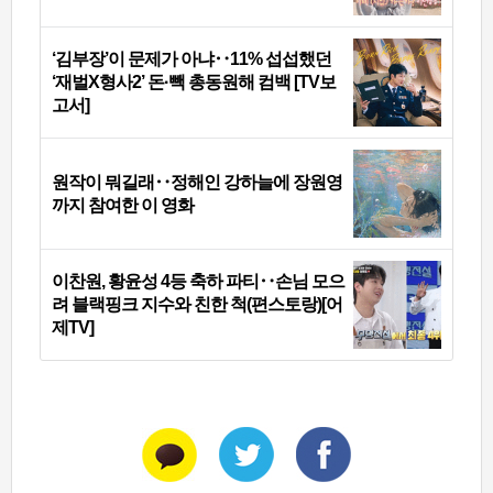
‘김부장’이 문제가 아냐‥11% 섭섭했던
‘재벌X형사2’ 돈·빽 총동원해 컴백 [TV보
고서]
원작이 뭐길래‥정해인 강하늘에 장원영
까지 참여한 이 영화
이찬원, 황윤성 4등 축하 파티‥손님 모으
려 블랙핑크 지수와 친한 척(편스토랑)[어
제TV]