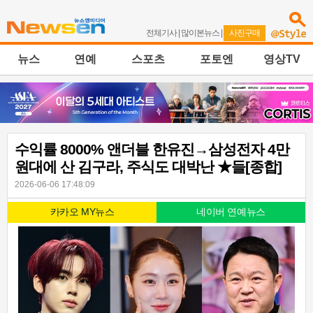
전체기사
|
많이본뉴스
|
사진구매
뉴스
연예
스포츠
포토엔
영상TV
수익률 8000% 앤더블 한유진→삼성전자 4만
원대에 산 김구라, 주식도 대박난 ★들[종합]
2026-06-06 17:48:09
카카오 MY뉴스
네이버 연예뉴스