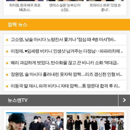
하지원, 한국 배우 최초
엔믹스 설윤 ‘눈부신 미
트와이스 쯔위 ‘갓경 쓴
MLB 시..
소’[포..
훈녀’..
깜짝 뉴스
고소영, 낮술 마시다 노량진서 쫓겨나 “점심 때 4병 마셔”(바..
이정재, ♥임세령 비키니 인생샷 남겨주는 다정남‥파파라치에 ..
혜리 과감하게 벗었다, 탄수화물 끊고 끈 비니키 소화 ‘역대급..
장원영, 술 마시다 흘러내린 옷자락 깜짝…리즈 갱신한 인형 비..
이동국 딸 재시, 파격 비키니 자태 깜짝…美 명문대 합격 후 리..
뉴스엔TV