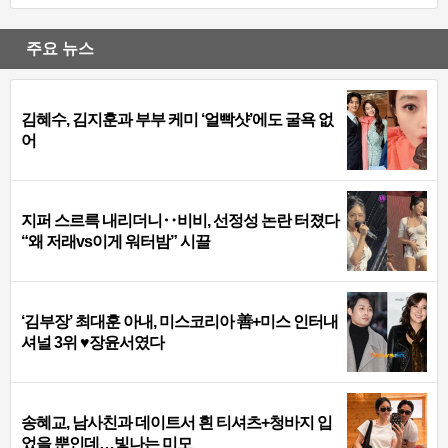
주요 뉴스
김혜수, 김지훈과 부부 케미 ‘얼빡샷’에도 굴욕 없
어
지퍼 스르륵 내리더니‥비비, 선정성 논란 터졌다
“왜 저래vs이게 워터밤” 시끌
‘김부장’ 최대훈 아내, 미스코리아 善+미스 인터내
셔널 3위 ♥장윤서였다
송혜교, 남사친과 데이트서 흰 티셔츠+청바지 입
었을 뿐인데…빛나는 미모