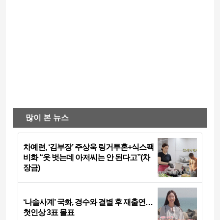
많이 본 뉴스
차예련, ‘김부장’ 주상욱 링거투혼+식스팩
비화 “옷 벗는데 아저씨는 안 된다고”(차
장금)
‘나솔사계’ 국화, 경수와 결별 후 재출연…
첫인상 3표 몰표