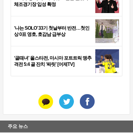
체조경기장 입성 확정
‘나는 SOLO’ 33기 첫날부터 반전…첫인
상 0표 영호, 호감남 급부상
‘골때녀’ 올스타전, 마시마 포트트릭 맹추
격전 5:4 골 잔치 ‘짜릿’ [어제TV]
주요 뉴스