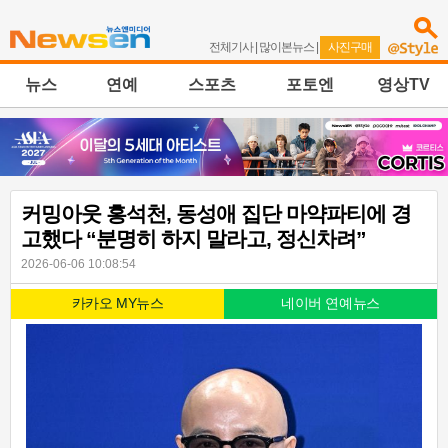
전체기사
|
많이본뉴스
|
사진구매
뉴스
연예
스포츠
포토엔
영상TV
커밍아웃 홍석천, 동성애 집단 마약파티에 경
고했다 “분명히 하지 말라고, 정신차려”
2026-06-06 10:08:54
카카오 MY뉴스
네이버 연예뉴스