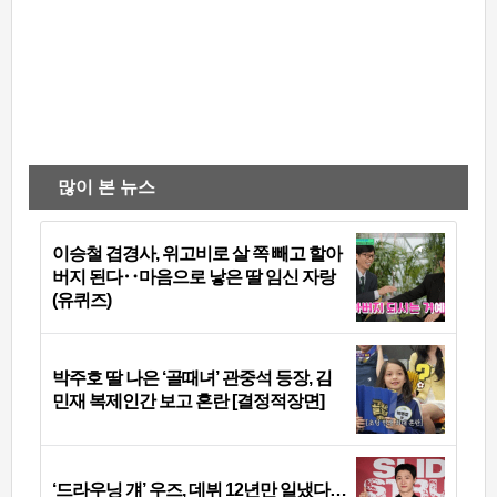
많이 본 뉴스
이승철 겹경사, 위고비로 살 쪽 빼고 할아
버지 된다‥마음으로 낳은 딸 임신 자랑
(유퀴즈)
박주호 딸 나은 ‘골때녀’ 관중석 등장, 김
민재 복제인간 보고 혼란 [결정적장면]
‘드라우닝 걔’ 우즈, 데뷔 12년만 일냈다…