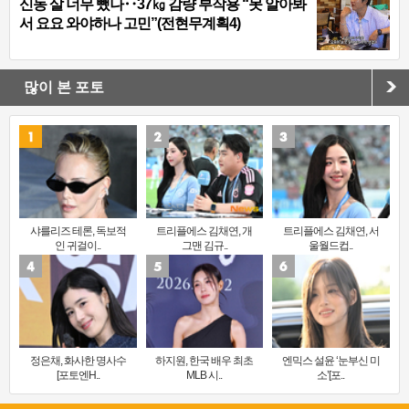
신동 살 너무 뺐나‥37㎏ 감량 부작용 “못 알아봐
서 요요 와야하나 고민”(전현무계획4)
많이 본 포토
샤를리즈 테론, 독보적
트리플에스 김채연, 개
트리플에스 김채연, 서
인 귀걸이..
그맨 김규..
울월드컵..
정은채, 화사한 명사수
하지원, 한국 배우 최초
엔믹스 설윤 ‘눈부신 미
[포토엔H..
MLB 시..
소’[포..