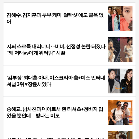
김혜수, 김지훈과 부부 케미 ‘얼빡샷’에도 굴욕 없
어
지퍼 스르륵 내리더니‥비비, 선정성 논란 터졌다
“왜 저래vs이게 워터밤” 시끌
‘김부장’ 최대훈 아내, 미스코리아 善+미스 인터내
셔널 3위 ♥장윤서였다
송혜교, 남사친과 데이트서 흰 티셔츠+청바지 입
었을 뿐인데…빛나는 미모