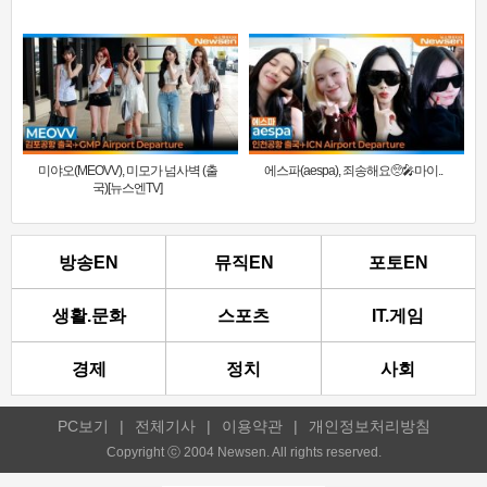
미야오(MEOVV), 미모가 넘사벽 (출
에스파(aespa), 죄송해요🥺🎤마이..
국)[뉴스엔TV]
방송EN
뮤직EN
포토EN
생활.문화
스포츠
IT.게임
경제
정치
사회
PC보기
|
전체기사
|
이용약관
|
개인정보처리방침
Copyright ⓒ 2004 Newsen. All rights reserved.