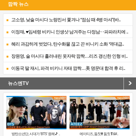
깜짝 뉴스
고소영, 낮술 마시다 노량진서 쫓겨나 “점심 때 4병 마셔”(바..
이정재, ♥임세령 비키니 인생샷 남겨주는 다정남‥파파라치에 ..
혜리 과감하게 벗었다, 탄수화물 끊고 끈 비니키 소화 ‘역대급..
장원영, 술 마시다 흘러내린 옷자락 깜짝…리즈 갱신한 인형 비..
이동국 딸 재시, 파격 비키니 자태 깜짝…美 명문대 합격 후 리..
뉴스엔TV
방탄소년단, 시대가 ‘BTS’ 원해🎵 ..
에이티즈, 둠칫❣️ 둠칫❣&#..