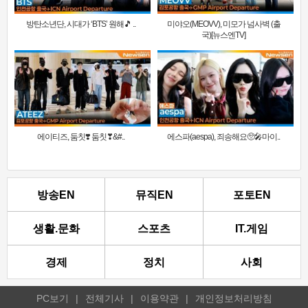
방탄소년단, 시대가 ‘BTS’ 원해🎵 ..
미야오(MEOVV), 미모가 넘사벽 (출
국)[뉴스엔TV]
에이티즈, 둠칫❣️ 둠칫❣&#..
에스파(aespa), 죄송해요🥺🎤마이..
방송EN
뮤직EN
포토EN
생활.문화
스포츠
IT.게임
경제
정치
사회
PC보기
|
전체기사
|
이용약관
|
개인정보처리방침