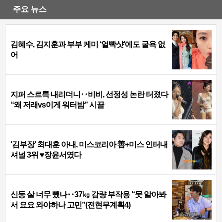
주요 뉴스
김혜수, 김지훈과 부부 케미 ‘얼빡샷’에도 굴욕 없
어
지퍼 스르륵 내리더니‥비비, 선정성 논란 터졌다
“왜 저래vs이게 워터밤” 시끌
‘김부장’ 최대훈 아내, 미스코리아 善+미스 인터내
셔널 3위 ♥장윤서였다
신동 살 너무 뺐나‥37㎏ 감량 부작용 “못 알아봐
서 요요 와야하나 고민”(전현무계획4)