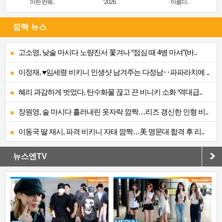
아한 런웨..
‘2026 ..
아름다..
깜짝 뉴스
고소영, 낮술 마시다 노량진서 쫓겨나 “점심 때 4병 마셔”(바..
이정재, ♥임세령 비키니 인생샷 남겨주는 다정남‥파파라치에 ..
혜리 과감하게 벗었다, 탄수화물 끊고 끈 비니키 소화 ‘역대급..
장원영, 술 마시다 흘러내린 옷자락 깜짝…리즈 갱신한 인형 비..
이동국 딸 재시, 파격 비키니 자태 깜짝…美 명문대 합격 후 리..
뉴스엔TV