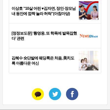
이상호 “10살 어린 ♥김자연, 장인·장모님
내 동안에 깜짝 놀라 허락”(아침마당)
[정정보도문] ‘황영웅, 또 학폭에 발목잡혔
다’ 관련
김혜수 숏단발에 웨딩룩은 처음, 美치도
록 아름다운 여신