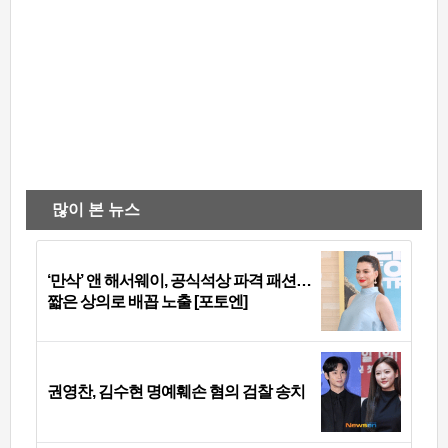
많이 본 뉴스
‘만삭’ 앤 해서웨이, 공식석상 파격 패션…
짧은 상의로 배꼽 노출 [포토엔]
권영찬, 김수현 명예훼손 혐의 검찰 송치