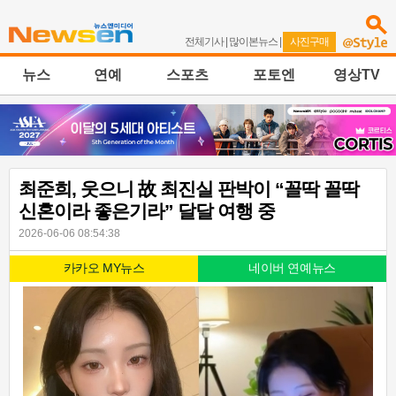
전체기사
|
많이본뉴스
|
사진구매
뉴스
연예
스포츠
포토엔
영상TV
최준희, 웃으니 故 최진실 판박이 “꼴딱 꼴딱
신혼이라 좋은기라” 달달 여행 중
2026-06-06 08:54:38
카카오 MY뉴스
네이버 연예뉴스