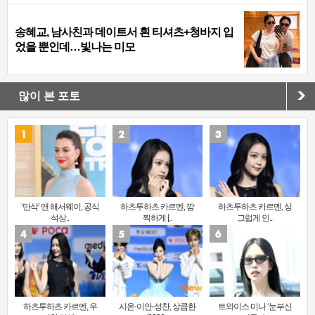
송혜교, 남사친과 데이트서 흰 티셔츠+청바지 입
었을 뿐인데…빛나는 미모
많이 본 포토
‘만삭’ 앤 해서웨이, 공식
하츠투하츠 카르멘, 깜
하츠투하츠 카르멘, 싱
석상..
찍하게 [..
그럽게 인..
하츠투하츠 카르멘, 우
시온-이안-성찬, 상큼한
트와이스 미나 ‘눈부신